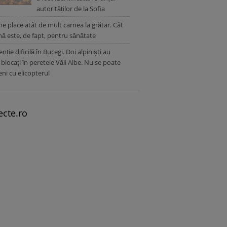
autorităților de la Sofia
ne place atât de mult carnea la grătar. Cât
ă este, de fapt, pentru sănătate
nție dificilă în Bucegi. Doi alpiniști au
blocați în peretele Văii Albe. Nu se poate
eni cu elicopterul
ecte.ro