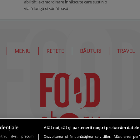
abilități extraordinare înnăscute care susțin o
viață lungă și sănătoasă
MENIU
REȚETE
BĂUTURI
TRAVEL
dențiale
Atât noi, cât și partenerii noștri prelucrăm datele
tivul dvs., precum
Dezvoltarea și îmbunătățirea serviciilor. Măsurarea per