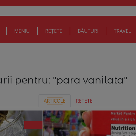
MENIU
REȚETE
BĂUTURI
TRAVEL
rii pentru:
"para vanilata"
ARTICOLE
RETETE