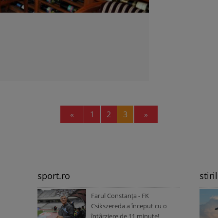
Previous
Next
«
1
2
3
»
sport.ro
stiri
Farul Constanța - FK
Csikszereda a început cu o
întârziere de 11 minute!