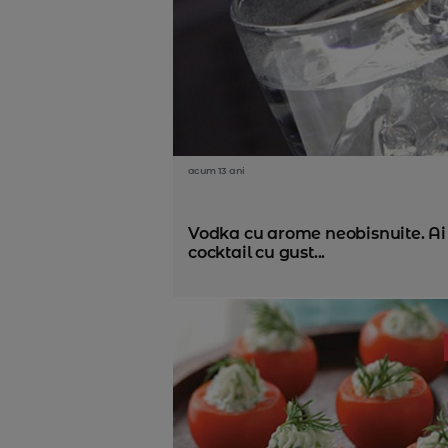
acum 13 ani
Vodka cu arome neobisnuite. Ai
cocktail cu gust...