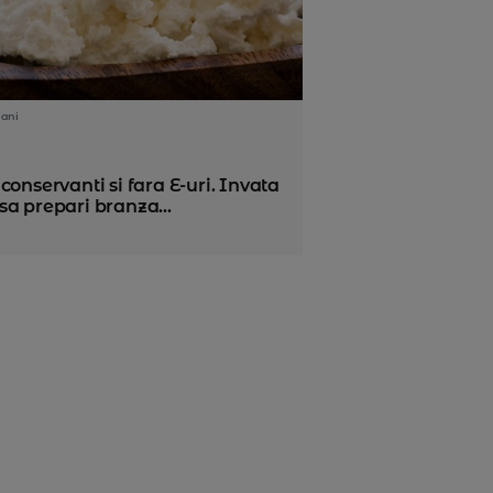
 ani
conservanti si fara E-uri. Invata
a prepari branza...