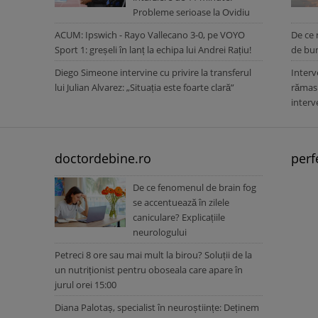
Probleme serioase la Ovidiu
ACUM: Ipswich - Rayo Vallecano 3-0, pe VOYO
De ce 
Sport 1: greșeli în lanț la echipa lui Andrei Rațiu!
de bun
Diego Simeone intervine cu privire la transferul
Interve
lui Julian Alvarez: „Situația este foarte clară”
rămas 
interv
doctordebine.ro
perf
De ce fenomenul de brain fog
se accentuează în zilele
caniculare? Explicațiile
neurologului
Petreci 8 ore sau mai mult la birou? Soluții de la
un nutriționist pentru oboseala care apare în
jurul orei 15:00
Diana Palotaș, specialist în neuroștiințe: Deținem