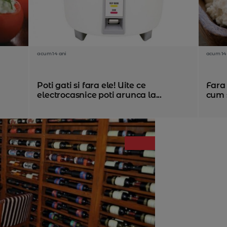
acum 14 ani
acum 14
u
Poti gati si fara ele! Uite ce
Fara 
electrocasnice poti arunca la...
cum s