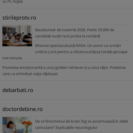
cu FC Argeș
stirileprotv.ro
Bacalaureat de toamnă 2026. Peste 33.000 de
candidați susțin luni proba la română
Misiune spectaculoasă NASA. Un avion va urmări
umbra Lunii pentru a observa eclipsa totală aproape
trei minute
Povestea emoționantă a unui golden retriever și a unui rățoi. Prietenia
care i-a schimbat viața cățelușei
debarbati.ro
doctordebine.ro
De ce fenomenul de brain fog se accentuează în zilele
caniculare? Explicațiile neurologului