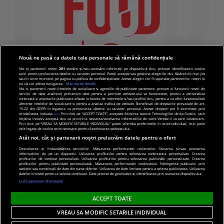
Nouă ne pasă ca datele tale personale să rămână confidențiale
Noi și partenerii noștri
201
stocăm și/sau accesăm informații pe dispozitivul dvs., precum identificatorii cookie
unici pentru prelucrarea datelor cu caracter personal. Puteți accepta sau gestiona alegerile dvs. făcând clic mai jos
sau în orice moment, pe pagina cu politica de confidențialitate. Aceste alegeri vor fi raportate partenerilor noștri și
nu vă vor afecta navigarea.
Mai multe detalii
Noi si partenerii nostri (retelele de socializare si agentiile de publicitate partenere, precum si furnizorii nostri de
servicii de date analitice) prelucram date pentru a permite website-ului sa functioneze, pentru a personaliza
continutul si anunturile publicitare afisate in functie de interesele si/sau profilul dvs., pentru a va oferi functionalitati
aferente retelelor de socializare si pentru a analiza traficul pe website. Beneficiati de drepturile prevazute de art.
15-22 din GDPR in legatura cu prelucrarea datelor cu caracter personal. Aceste drepturi pot fi exercitate prin
modalitatea indicata
aici
. Prin click pe “ACCEPT TOATE”, acceptati folosirea tuturor Tehnologiilor de tip Cookie, care
implica inclusiv acceptul dvs. cu privire la stocarea/accesarea informatiilor de catre Vendor-ii cu care colaboram.
Prin click pe “VREAU SA MODIFIC SETARILE INDIVIDUAL” puteti schimba preferintele in mod individual, mai putin
cele legate de cookie strict necesare pentru functionarea website-ului.
Atât noi, cât și partenerii noștri prelucrăm datele pentru a oferi:
Dezvoltarea și îmbunătățirea serviciilor. Măsurarea performanței reclamelor. Stocarea și/sau accesarea
informațiilor de pe un dispozitiv. Utilizarea profilurilor pentru selectarea conținutului personalizat. Crearea
© 2019 PRO TV S.R.L |
Politica de Cookie
|
Politica
profilurilor de conținut personalizat. Utilizarea profilurilor pentru selectarea publicității personalizate. Crearea
profilurilor pentru publicitate personalizată. Măsurarea performanței conținutului. Înțelegerea publicului prin
de confidentialitate
statistici sau combinații de date din surse diferite. Utilizarea de date limitate pentru a selecta publicitatea. Utilizarea
datelor limitate pentru a selecta conținutul. Date precise de geolocație și identificarea prin scanarea dispozitivului.
Listă parteneri (furnizori)
ACCEPT TOATE
VREAU SA MODIFIC SETARILE INDIVIDUAL