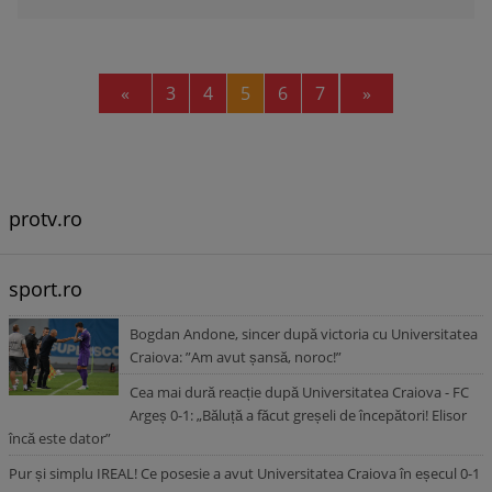
Previous
Next
«
3
4
5
6
7
»
protv.ro
sport.ro
Bogdan Andone, sincer după victoria cu Universitatea
Craiova: ”Am avut șansă, noroc!”
Cea mai dură reacție după Universitatea Craiova - FC
Argeș 0-1: „Băluță a făcut greșeli de începători! Elisor
încă este dator”
Pur și simplu IREAL! Ce posesie a avut Universitatea Craiova în eșecul 0-1