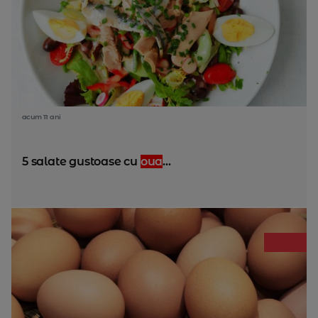
acum 11 ani
5 salate gustoase cu
oua
...