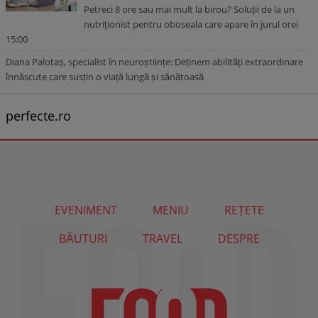
Petreci 8 ore sau mai mult la birou? Soluții de la un
nutriționist pentru oboseala care apare în jurul orei
15:00
Diana Palotaș, specialist în neuroștiințe: Deținem abilități extraordinare
înnăscute care susțin o viață lungă și sănătoasă
perfecte.ro
EVENIMENT
MENIU
REȚETE
BĂUTURI
TRAVEL
DESPRE