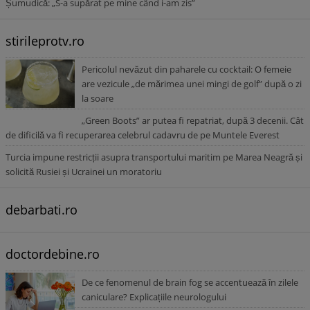
Șumudică: „S-a supărat pe mine când i-am zis”
stirileprotv.ro
Pericolul nevăzut din paharele cu cocktail: O femeie
are vezicule „de mărimea unei mingi de golf” după o zi
la soare
„Green Boots” ar putea fi repatriat, după 3 decenii. Cât
de dificilă va fi recuperarea celebrul cadavru de pe Muntele Everest
Turcia impune restricții asupra transportului maritim pe Marea Neagră și
solicită Rusiei și Ucrainei un moratoriu
debarbati.ro
doctordebine.ro
De ce fenomenul de brain fog se accentuează în zilele
caniculare? Explicațiile neurologului