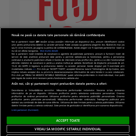
Nouă ne pasă ca datele tale personale să rămână confidențiale
Noi și partenerii noștri
201
stocăm și/sau accesăm informații pe dispozitivul dvs., precum identificatorii cookie
unici pentru prelucrarea datelor cu caracter personal. Puteți accepta sau gestiona alegerile dvs. făcând clic mai jos
sau în orice moment, pe pagina cu politica de confidențialitate. Aceste alegeri vor fi raportate partenerilor noștri și
nu vă vor afecta navigarea.
Mai multe detalii
Noi si partenerii nostri (retelele de socializare si agentiile de publicitate partenere, precum si furnizorii nostri de
servicii de date analitice) prelucram date pentru a permite website-ului sa functioneze, pentru a personaliza
continutul si anunturile publicitare afisate in functie de interesele si/sau profilul dvs., pentru a va oferi functionalitati
aferente retelelor de socializare si pentru a analiza traficul pe website. Beneficiati de drepturile prevazute de art.
15-22 din GDPR in legatura cu prelucrarea datelor cu caracter personal. Aceste drepturi pot fi exercitate prin
modalitatea indicata
aici
. Prin click pe “ACCEPT TOATE”, acceptati folosirea tuturor Tehnologiilor de tip Cookie, care
implica inclusiv acceptul dvs. cu privire la stocarea/accesarea informatiilor de catre Vendor-ii cu care colaboram.
Prin click pe “VREAU SA MODIFIC SETARILE INDIVIDUAL” puteti schimba preferintele in mod individual, mai putin
cele legate de cookie strict necesare pentru functionarea website-ului.
Atât noi, cât și partenerii noștri prelucrăm datele pentru a oferi:
Dezvoltarea și îmbunătățirea serviciilor. Măsurarea performanței reclamelor. Stocarea și/sau accesarea
informațiilor de pe un dispozitiv. Utilizarea profilurilor pentru selectarea conținutului personalizat. Crearea
© 2019 PRO TV S.R.L |
Politica de Cookie
|
Politica
profilurilor de conținut personalizat. Utilizarea profilurilor pentru selectarea publicității personalizate. Crearea
profilurilor pentru publicitate personalizată. Măsurarea performanței conținutului. Înțelegerea publicului prin
de confidentialitate
statistici sau combinații de date din surse diferite. Utilizarea de date limitate pentru a selecta publicitatea. Utilizarea
datelor limitate pentru a selecta conținutul. Date precise de geolocație și identificarea prin scanarea dispozitivului.
Listă parteneri (furnizori)
ACCEPT TOATE
VREAU SA MODIFIC SETARILE INDIVIDUAL