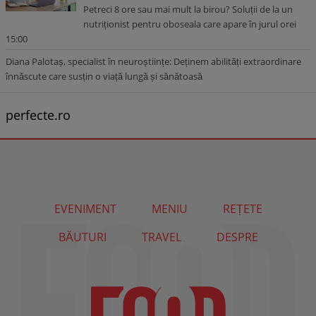
Petreci 8 ore sau mai mult la birou? Soluții de la un
nutriționist pentru oboseala care apare în jurul orei
15:00
Diana Palotaș, specialist în neuroștiințe: Deținem abilități extraordinare
înnăscute care susțin o viață lungă și sănătoasă
perfecte.ro
EVENIMENT
MENIU
REȚETE
BĂUTURI
TRAVEL
DESPRE