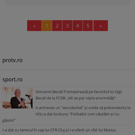
Previous
Next
«
1
2
3
4
5
»
protv.ro
sport.ro
Giovanni Becali îl temperează pe favoritul lui Gigi
Becali de la FCSB: „Mi se par niște enormități”
A antrenat un "wonderkid" și crede că pretendenta la
titlu a dat lovitura: "Fotbalist cum căutăm și nu
găsim!"
I-a dat cu terenul în cap lui CFR Cluj și i-a oferit un sfat lui Marius