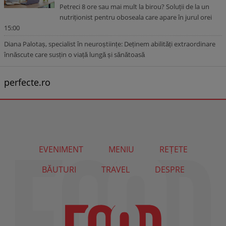
Petreci 8 ore sau mai mult la birou? Soluții de la un
nutriționist pentru oboseala care apare în jurul orei
15:00
Diana Palotaș, specialist în neuroștiințe: Deținem abilități extraordinare
înnăscute care susțin o viață lungă și sănătoasă
perfecte.ro
EVENIMENT
MENIU
REȚETE
BĂUTURI
TRAVEL
DESPRE