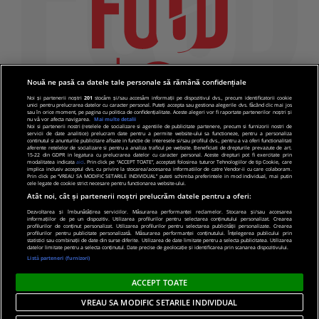
Nouă ne pasă ca datele tale personale să rămână confidențiale
Noi și partenerii noștri
201
stocăm și/sau accesăm informații pe dispozitivul dvs., precum identificatorii cookie
unici pentru prelucrarea datelor cu caracter personal. Puteți accepta sau gestiona alegerile dvs. făcând clic mai jos
sau în orice moment, pe pagina cu politica de confidențialitate. Aceste alegeri vor fi raportate partenerilor noștri și
nu vă vor afecta navigarea.
Mai multe detalii
Noi si partenerii nostri (retelele de socializare si agentiile de publicitate partenere, precum si furnizorii nostri de
servicii de date analitice) prelucram date pentru a permite website-ului sa functioneze, pentru a personaliza
continutul si anunturile publicitare afisate in functie de interesele si/sau profilul dvs., pentru a va oferi functionalitati
aferente retelelor de socializare si pentru a analiza traficul pe website. Beneficiati de drepturile prevazute de art.
15-22 din GDPR in legatura cu prelucrarea datelor cu caracter personal. Aceste drepturi pot fi exercitate prin
modalitatea indicata
aici
. Prin click pe “ACCEPT TOATE”, acceptati folosirea tuturor Tehnologiilor de tip Cookie, care
implica inclusiv acceptul dvs. cu privire la stocarea/accesarea informatiilor de catre Vendor-ii cu care colaboram.
Prin click pe “VREAU SA MODIFIC SETARILE INDIVIDUAL” puteti schimba preferintele in mod individual, mai putin
cele legate de cookie strict necesare pentru functionarea website-ului.
Atât noi, cât și partenerii noștri prelucrăm datele pentru a oferi:
Dezvoltarea și îmbunătățirea serviciilor. Măsurarea performanței reclamelor. Stocarea și/sau accesarea
informațiilor de pe un dispozitiv. Utilizarea profilurilor pentru selectarea conținutului personalizat. Crearea
© 2019 PRO TV S.R.L |
Politica de Cookie
|
Politica
profilurilor de conținut personalizat. Utilizarea profilurilor pentru selectarea publicității personalizate. Crearea
profilurilor pentru publicitate personalizată. Măsurarea performanței conținutului. Înțelegerea publicului prin
de confidentialitate
statistici sau combinații de date din surse diferite. Utilizarea de date limitate pentru a selecta publicitatea. Utilizarea
datelor limitate pentru a selecta conținutul. Date precise de geolocație și identificarea prin scanarea dispozitivului.
Listă parteneri (furnizori)
ACCEPT TOATE
VREAU SA MODIFIC SETARILE INDIVIDUAL