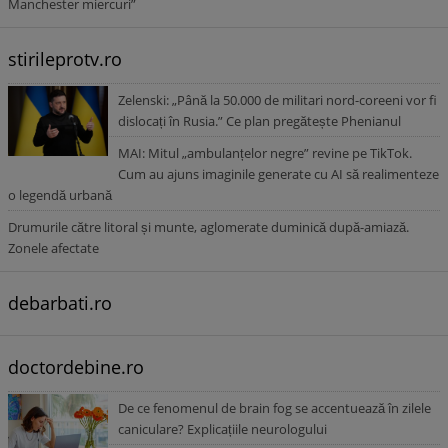
Manchester miercuri”
stirileprotv.ro
Zelenski: „Până la 50.000 de militari nord-coreeni vor fi
dislocați în Rusia.” Ce plan pregătește Phenianul
MAI: Mitul „ambulanțelor negre” revine pe TikTok.
Cum au ajuns imaginile generate cu AI să realimenteze
o legendă urbană
Drumurile către litoral și munte, aglomerate duminică după-amiază.
Zonele afectate
debarbati.ro
doctordebine.ro
De ce fenomenul de brain fog se accentuează în zilele
caniculare? Explicațiile neurologului