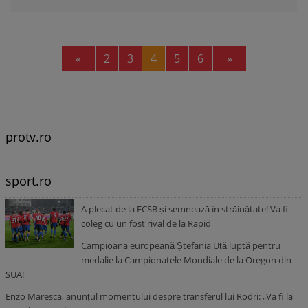
Previous
Next
«
2
3
4
5
6
»
protv.ro
sport.ro
A plecat de la FCSB și semnează în străinătate! Va fi
coleg cu un fost rival de la Rapid
Campioana europeană Ștefania Uță luptă pentru
medalie la Campionatele Mondiale de la Oregon din
SUA!
Enzo Maresca, anunțul momentului despre transferul lui Rodri: „Va fi la