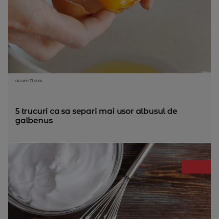
acum 11 ani
5 trucuri ca sa separi mai usor albusul de
galbenus