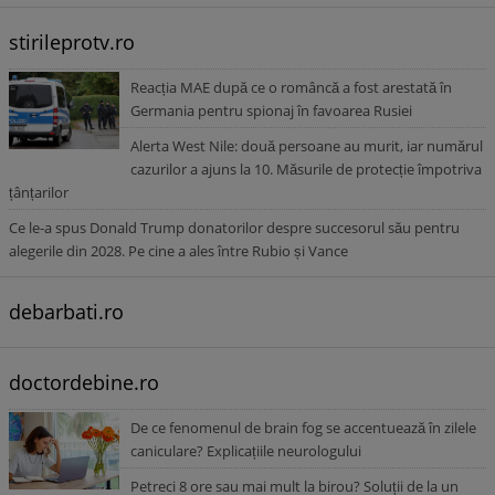
stirileprotv.ro
Reacția MAE după ce o româncă a fost arestată în
Germania pentru spionaj în favoarea Rusiei
Alerta West Nile: două persoane au murit, iar numărul
cazurilor a ajuns la 10. Măsurile de protecție împotriva
țânțarilor
Ce le-a spus Donald Trump donatorilor despre succesorul său pentru
alegerile din 2028. Pe cine a ales între Rubio și Vance
debarbati.ro
doctordebine.ro
De ce fenomenul de brain fog se accentuează în zilele
caniculare? Explicațiile neurologului
Petreci 8 ore sau mai mult la birou? Soluții de la un