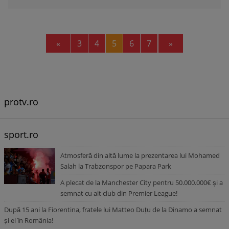
Previous
Next
«
3
4
5
6
7
»
protv.ro
sport.ro
Atmosferă din altă lume la prezentarea lui Mohamed
Salah la Trabzonspor pe Papara Park
A plecat de la Manchester City pentru 50.000.000€ și a
semnat cu alt club din Premier League!
După 15 ani la Fiorentina, fratele lui Matteo Duțu de la Dinamo a semnat
și el în România!