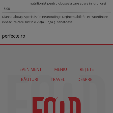
nutriționist pentru oboseala care apare în jurul orei
15:00
Diana Palotaș, specialist în neuroștiințe: Deținem abilități extraordinare
înnăscute care susțin o viață lungă și sănătoasă
perfecte.ro
EVENIMENT
MENIU
REȚETE
BĂUTURI
TRAVEL
DESPRE