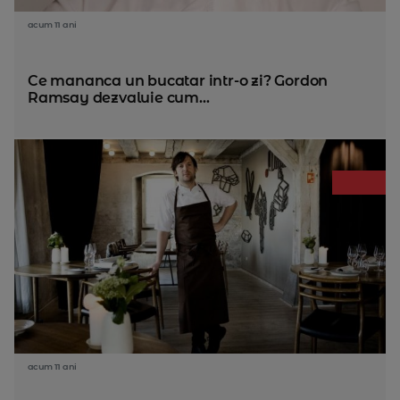
acum 11 ani
Ce mananca un bucatar intr-o zi? Gordon
Ramsay dezvaluie cum...
acum 11 ani