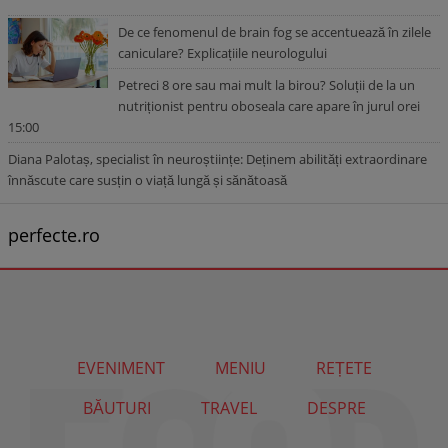
De ce fenomenul de brain fog se accentuează în zilele
caniculare? Explicațiile neurologului
Petreci 8 ore sau mai mult la birou? Soluții de la un
nutriționist pentru oboseala care apare în jurul orei
15:00
Diana Palotaș, specialist în neuroștiințe: Deținem abilități extraordinare
înnăscute care susțin o viață lungă și sănătoasă
perfecte.ro
EVENIMENT
MENIU
REȚETE
BĂUTURI
TRAVEL
DESPRE