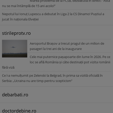
Marea problemă de la FCSB, dezbătută în direct: ”Asta
nu se mai întâmplă de 15 ani acolo!”
Nepotul lui Ionuț Lupescu a debutat în Liga 2 la CS Dinamo! Puștiul a
jucat în naționala Elveției
stirileprotv.ro
Aeroportul Brașov a trecut pragul de un milion de
pasageri la trei ani de la inaugurare
Cele mai puternice pașapoarte din lume în 2026. Pe ce
loc se află România și câte destinații pot vizita românii
fără viză
Ce l-a nemulțumit pe Zelenski la Belgrad, în prima sa vizită oficială în
Serbia: „Ucraina nu are timp pentru scepticism”
debarbati.ro
doctordebine.ro