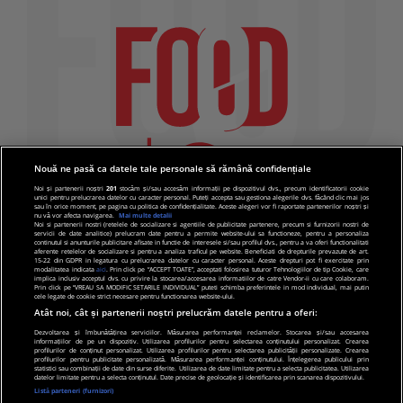
Nouă ne pasă ca datele tale personale să rămână confidențiale
Noi și partenerii noștri
201
stocăm și/sau accesăm informații pe dispozitivul dvs., precum identificatorii cookie
unici pentru prelucrarea datelor cu caracter personal. Puteți accepta sau gestiona alegerile dvs. făcând clic mai jos
sau în orice moment, pe pagina cu politica de confidențialitate. Aceste alegeri vor fi raportate partenerilor noștri și
nu vă vor afecta navigarea.
Mai multe detalii
Noi si partenerii nostri (retelele de socializare si agentiile de publicitate partenere, precum si furnizorii nostri de
servicii de date analitice) prelucram date pentru a permite website-ului sa functioneze, pentru a personaliza
continutul si anunturile publicitare afisate in functie de interesele si/sau profilul dvs., pentru a va oferi functionalitati
aferente retelelor de socializare si pentru a analiza traficul pe website. Beneficiati de drepturile prevazute de art.
15-22 din GDPR in legatura cu prelucrarea datelor cu caracter personal. Aceste drepturi pot fi exercitate prin
modalitatea indicata
aici
. Prin click pe “ACCEPT TOATE”, acceptati folosirea tuturor Tehnologiilor de tip Cookie, care
implica inclusiv acceptul dvs. cu privire la stocarea/accesarea informatiilor de catre Vendor-ii cu care colaboram.
Prin click pe “VREAU SA MODIFIC SETARILE INDIVIDUAL” puteti schimba preferintele in mod individual, mai putin
cele legate de cookie strict necesare pentru functionarea website-ului.
Atât noi, cât și partenerii noștri prelucrăm datele pentru a oferi:
Dezvoltarea și îmbunătățirea serviciilor. Măsurarea performanței reclamelor. Stocarea și/sau accesarea
informațiilor de pe un dispozitiv. Utilizarea profilurilor pentru selectarea conținutului personalizat. Crearea
© 2019 PRO TV S.R.L |
Politica de Cookie
|
Politica
profilurilor de conținut personalizat. Utilizarea profilurilor pentru selectarea publicității personalizate. Crearea
profilurilor pentru publicitate personalizată. Măsurarea performanței conținutului. Înțelegerea publicului prin
de confidentialitate
statistici sau combinații de date din surse diferite. Utilizarea de date limitate pentru a selecta publicitatea. Utilizarea
datelor limitate pentru a selecta conținutul. Date precise de geolocație și identificarea prin scanarea dispozitivului.
Listă parteneri (furnizori)