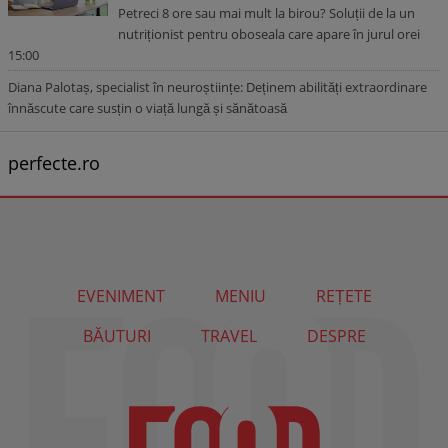
Petreci 8 ore sau mai mult la birou? Soluții de la un
nutriționist pentru oboseala care apare în jurul orei
15:00
Diana Palotaș, specialist în neuroștiințe: Deținem abilități extraordinare
înnăscute care susțin o viață lungă și sănătoasă
perfecte.ro
EVENIMENT
MENIU
REȚETE
BĂUTURI
TRAVEL
DESPRE