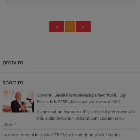
Previous
Next
«
1
»
protv.ro
sport.ro
Giovanni Becali îl temperează pe favoritul lui Gigi
Becali de la FCSB: „Mi se par niște enormități”
A antrenat un "wonderkid" și crede că pretendenta la
titlu a dat lovitura: "Fotbalist cum căutăm și nu
găsim!"
I-a dat cu terenul în cap lui CFR Cluj și i-a oferit un sfat lui Marius