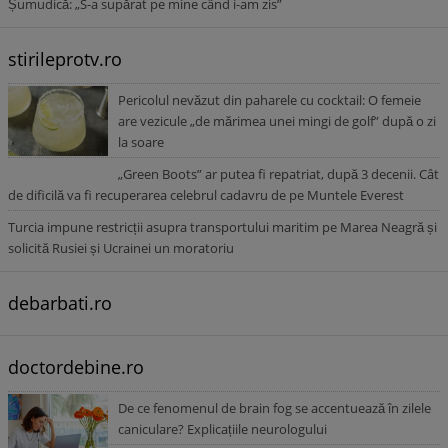
Șumudică: „S-a supărat pe mine când i-am zis”
stirileprotv.ro
Pericolul nevăzut din paharele cu cocktail: O femeie
are vezicule „de mărimea unei mingi de golf” după o zi
la soare
„Green Boots” ar putea fi repatriat, după 3 decenii. Cât
de dificilă va fi recuperarea celebrul cadavru de pe Muntele Everest
Turcia impune restricții asupra transportului maritim pe Marea Neagră și
solicită Rusiei și Ucrainei un moratoriu
debarbati.ro
doctordebine.ro
De ce fenomenul de brain fog se accentuează în zilele
caniculare? Explicațiile neurologului