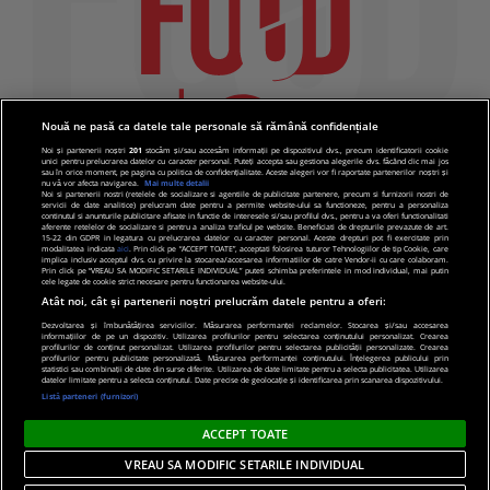
Nouă ne pasă ca datele tale personale să rămână confidențiale
Noi și partenerii noștri
201
stocăm și/sau accesăm informații pe dispozitivul dvs., precum identificatorii cookie
unici pentru prelucrarea datelor cu caracter personal. Puteți accepta sau gestiona alegerile dvs. făcând clic mai jos
sau în orice moment, pe pagina cu politica de confidențialitate. Aceste alegeri vor fi raportate partenerilor noștri și
nu vă vor afecta navigarea.
Mai multe detalii
Noi si partenerii nostri (retelele de socializare si agentiile de publicitate partenere, precum si furnizorii nostri de
servicii de date analitice) prelucram date pentru a permite website-ului sa functioneze, pentru a personaliza
continutul si anunturile publicitare afisate in functie de interesele si/sau profilul dvs., pentru a va oferi functionalitati
aferente retelelor de socializare si pentru a analiza traficul pe website. Beneficiati de drepturile prevazute de art.
15-22 din GDPR in legatura cu prelucrarea datelor cu caracter personal. Aceste drepturi pot fi exercitate prin
modalitatea indicata
aici
. Prin click pe “ACCEPT TOATE”, acceptati folosirea tuturor Tehnologiilor de tip Cookie, care
implica inclusiv acceptul dvs. cu privire la stocarea/accesarea informatiilor de catre Vendor-ii cu care colaboram.
Prin click pe “VREAU SA MODIFIC SETARILE INDIVIDUAL” puteti schimba preferintele in mod individual, mai putin
cele legate de cookie strict necesare pentru functionarea website-ului.
Atât noi, cât și partenerii noștri prelucrăm datele pentru a oferi:
Dezvoltarea și îmbunătățirea serviciilor. Măsurarea performanței reclamelor. Stocarea și/sau accesarea
informațiilor de pe un dispozitiv. Utilizarea profilurilor pentru selectarea conținutului personalizat. Crearea
© 2019 PRO TV S.R.L |
Politica de Cookie
|
Politica
profilurilor de conținut personalizat. Utilizarea profilurilor pentru selectarea publicității personalizate. Crearea
profilurilor pentru publicitate personalizată. Măsurarea performanței conținutului. Înțelegerea publicului prin
de confidentialitate
statistici sau combinații de date din surse diferite. Utilizarea de date limitate pentru a selecta publicitatea. Utilizarea
datelor limitate pentru a selecta conținutul. Date precise de geolocație și identificarea prin scanarea dispozitivului.
Listă parteneri (furnizori)
ACCEPT TOATE
VREAU SA MODIFIC SETARILE INDIVIDUAL