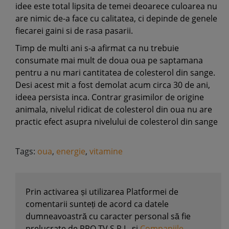
idee este total lipsita de temei deoarece culoarea nu
are nimic de-a face cu calitatea, ci depinde de genele
fiecarei gaini si de rasa pasarii.
Timp de multi ani s-a afirmat ca nu trebuie
consumate mai mult de doua oua pe saptamana
pentru a nu mari cantitatea de colesterol din sange.
Desi acest mit a fost demolat acum circa 30 de ani,
ideea persista inca. Contrar grasimilor de origine
animala, nivelul ridicat de colesterol din oua nu are
practic efect asupra nivelului de colesterol din sange
Tags:
oua
,
energie
,
vitamine
Prin activarea și utilizarea Platformei de
comentarii sunteți de acord ca datele
dumneavoastră cu caracter personal să fie
prelucrate de PRO TV S.R.L. și
Companiile