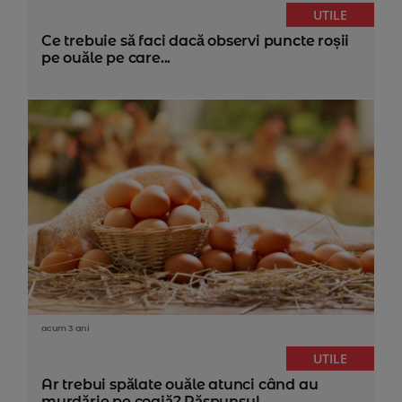
UTILE
Ce trebuie să faci dacă observi puncte roșii
pe ouăle pe care...
acum 3 ani
UTILE
Ar trebui spălate ouăle atunci când au
murdărie pe coajă? Răspunsul...