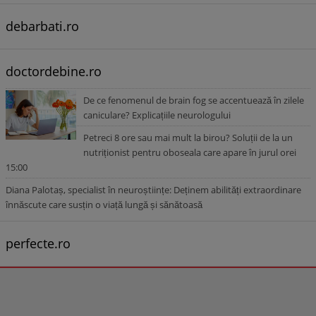
debarbati.ro
doctordebine.ro
De ce fenomenul de brain fog se accentuează în zilele
caniculare? Explicațiile neurologului
Petreci 8 ore sau mai mult la birou? Soluții de la un
nutriționist pentru oboseala care apare în jurul orei
15:00
Diana Palotaș, specialist în neuroștiințe: Deținem abilități extraordinare
înnăscute care susțin o viață lungă și sănătoasă
perfecte.ro