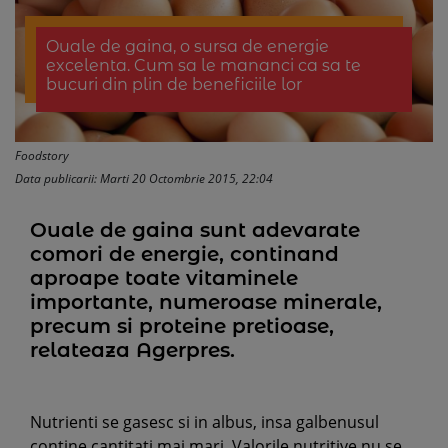
Ouale de gaina, o sursa de energie
excelenta. Cum sa le mananci ca sa te
bucuri din plin de beneficiile lor
Foodstory
Data publicarii: Marti 20 Octombrie 2015, 22:04
Ouale de gaina sunt adevarate
comori de energie, continand
aproape toate vitaminele
importante, numeroase minerale,
precum si proteine pretioase,
relateaza Agerpres.
Nutrienti se gasesc si in albus, insa galbenusul
contine cantitati mai mari. Valorile nutritive nu se