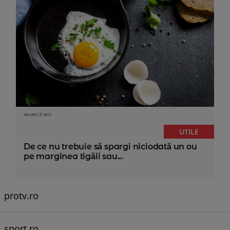
acum 3 ani
UTILE
De ce nu trebuie să spargi niciodată un ou
pe marginea tigăii sau...
protv.ro
sport.ro