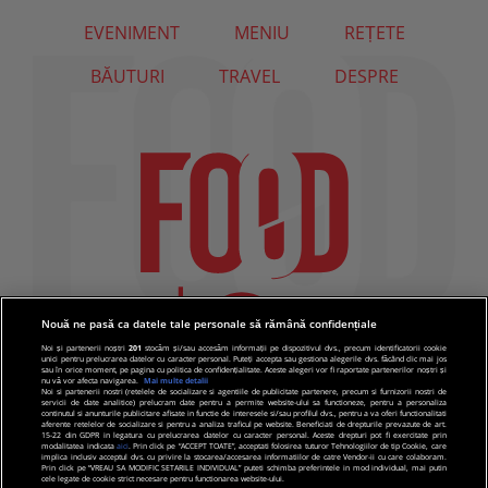
EVENIMENT
MENIU
REȚETE
BĂUTURI
TRAVEL
DESPRE
Nouă ne pasă ca datele tale personale să rămână confidențiale
Noi și partenerii noștri
201
stocăm și/sau accesăm informații pe dispozitivul dvs., precum identificatorii cookie
unici pentru prelucrarea datelor cu caracter personal. Puteți accepta sau gestiona alegerile dvs. făcând clic mai jos
sau în orice moment, pe pagina cu politica de confidențialitate. Aceste alegeri vor fi raportate partenerilor noștri și
nu vă vor afecta navigarea.
Mai multe detalii
Noi si partenerii nostri (retelele de socializare si agentiile de publicitate partenere, precum si furnizorii nostri de
servicii de date analitice) prelucram date pentru a permite website-ului sa functioneze, pentru a personaliza
continutul si anunturile publicitare afisate in functie de interesele si/sau profilul dvs., pentru a va oferi functionalitati
aferente retelelor de socializare si pentru a analiza traficul pe website. Beneficiati de drepturile prevazute de art.
15-22 din GDPR in legatura cu prelucrarea datelor cu caracter personal. Aceste drepturi pot fi exercitate prin
modalitatea indicata
aici
. Prin click pe “ACCEPT TOATE”, acceptati folosirea tuturor Tehnologiilor de tip Cookie, care
implica inclusiv acceptul dvs. cu privire la stocarea/accesarea informatiilor de catre Vendor-ii cu care colaboram.
Prin click pe “VREAU SA MODIFIC SETARILE INDIVIDUAL” puteti schimba preferintele in mod individual, mai putin
cele legate de cookie strict necesare pentru functionarea website-ului.