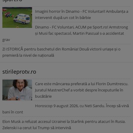
Imagini horror în Dinamo - FC Voluntari! Ambulanța a
intervenit după un cot în bărbie
Dinamo - FC Voluntari, ACUM pe Sport.ro! Armstrong
și Musi fac spectacol, Martin Pascual s-a accidentat
grav
Zi ISTORICĂ pentru baschetul din România! Două victorii uriașe și o
premieră la nivel de națională
stirileprotv.ro
Care este mâncarea preferată a lui Florin Dumitrescu.
Juratul MastrerChef a vorbit despre începuturile în
bucătărie
Horoscop 9 august 2026, cu Neti Sandu. Încep să vină
bani în cont
Elon Musk a refuzat accesul Ucrainei la Starlink pentru atacuri în Rusia.
Zelenski i-a cerut lui Trump să intervină