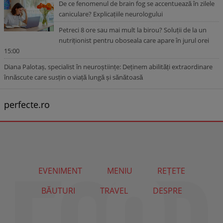
De ce fenomenul de brain fog se accentuează în zilele
caniculare? Explicațiile neurologului
Petreci 8 ore sau mai mult la birou? Soluții de la un
nutriționist pentru oboseala care apare în jurul orei
15:00
Diana Palotaș, specialist în neuroștiințe: Deținem abilități extraordinare
înnăscute care susțin o viață lungă și sănătoasă
perfecte.ro
EVENIMENT
MENIU
REȚETE
BĂUTURI
TRAVEL
DESPRE