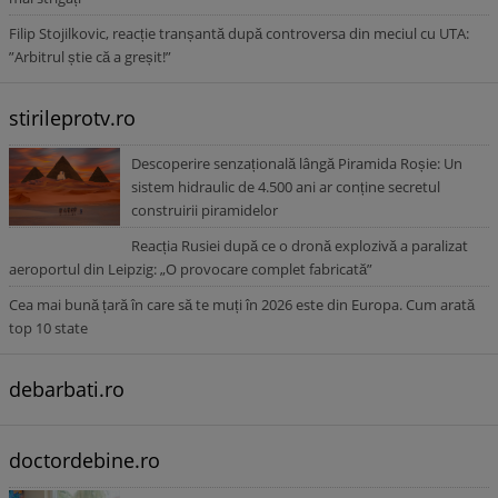
Filip Stojilkovic, reacție tranșantă după controversa din meciul cu UTA:
”Arbitrul știe că a greșit!”
stirileprotv.ro
Descoperire senzațională lângă Piramida Roșie: Un
sistem hidraulic de 4.500 ani ar conține secretul
construirii piramidelor
Reacția Rusiei după ce o dronă explozivă a paralizat
aeroportul din Leipzig: „O provocare complet fabricată”
Cea mai bună țară în care să te muți în 2026 este din Europa. Cum arată
top 10 state
debarbati.ro
doctordebine.ro