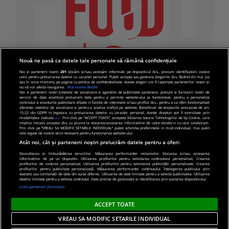
Nouă ne pasă ca datele tale personale să rămână confidențiale
Noi și partenerii noștri
201
stocăm și/sau accesăm informații pe dispozitivul dvs., precum identificatorii cookie
unici pentru prelucrarea datelor cu caracter personal. Puteți accepta sau gestiona alegerile dvs. făcând clic mai jos
sau în orice moment, pe pagina cu politica de confidențialitate. Aceste alegeri vor fi raportate partenerilor noștri și
nu vă vor afecta navigarea.
Mai multe detalii
Noi si partenerii nostri (retelele de socializare si agentiile de publicitate partenere, precum si furnizorii nostri de
servicii de date analitice) prelucram date pentru a permite website-ului sa functioneze, pentru a personaliza
continutul si anunturile publicitare afisate in functie de interesele si/sau profilul dvs., pentru a va oferi functionalitati
aferente retelelor de socializare si pentru a analiza traficul pe website. Beneficiati de drepturile prevazute de art.
15-22 din GDPR in legatura cu prelucrarea datelor cu caracter personal. Aceste drepturi pot fi exercitate prin
modalitatea indicata
aici
. Prin click pe “ACCEPT TOATE”, acceptati folosirea tuturor Tehnologiilor de tip Cookie, care
implica inclusiv acceptul dvs. cu privire la stocarea/accesarea informatiilor de catre Vendor-ii cu care colaboram.
Prin click pe “VREAU SA MODIFIC SETARILE INDIVIDUAL” puteti schimba preferintele in mod individual, mai putin
cele legate de cookie strict necesare pentru functionarea website-ului.
Atât noi, cât și partenerii noștri prelucrăm datele pentru a oferi:
Dezvoltarea și îmbunătățirea serviciilor. Măsurarea performanței reclamelor. Stocarea și/sau accesarea
informațiilor de pe un dispozitiv. Utilizarea profilurilor pentru selectarea conținutului personalizat. Crearea
© 2019 PRO TV S.R.L |
Politica de Cookie
|
Politica
profilurilor de conținut personalizat. Utilizarea profilurilor pentru selectarea publicității personalizate. Crearea
profilurilor pentru publicitate personalizată. Măsurarea performanței conținutului. Înțelegerea publicului prin
de confidentialitate
statistici sau combinații de date din surse diferite. Utilizarea de date limitate pentru a selecta publicitatea. Utilizarea
datelor limitate pentru a selecta conținutul. Date precise de geolocație și identificarea prin scanarea dispozitivului.
Listă parteneri (furnizori)
ACCEPT TOATE
VREAU SA MODIFIC SETARILE INDIVIDUAL