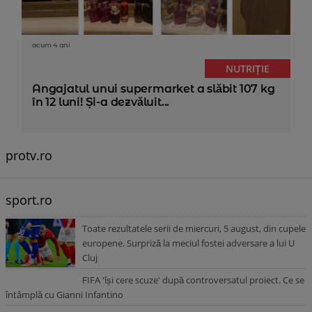
acum 4 ani
NUTRIȚIE
Angajatul unui supermarket a slăbit 107 kg
în 12 luni! Și-a dezvăluit...
protv.ro
sport.ro
Toate rezultatele serii de miercuri, 5 august, din cupele
europene. Surpriză la meciul fostei adversare a lui U
Cluj
FIFA 'își cere scuze' după controversatul proiect. Ce se
întâmplă cu Gianni Infantino