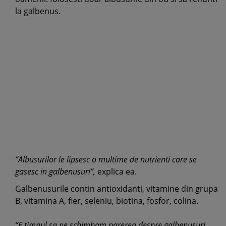
la galbenus.
“Albusurilor le lipsesc o multime de nutrienti care se
gasesc in galbenusuri”,
explica ea.
Galbenusurile contin antioxidanti, vitamine din grupa
B, vitamina A, fier, seleniu, biotina, fosfor, colina.
“E timpul sa ne schimbam parerea despre galbenusuri,