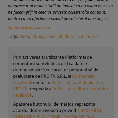
deoarece mai multe studii au indicat ca nu avem de ce sa
ne facem griji in ceea ce priveste colesterolul continut,
pentru ca nu afecteaza nivelul de colesterol din sange”.
Sursa: www.byrdie.com
Tags:
dieta
,
albus
,
greseli de dieta
,
nutritionist
Prin activarea și utilizarea Platformei de
comentarii sunteți de acord ca datele
dumneavoastră cu caracter personal să fie
prelucrate de PRO TV S.R.L. și
Companiile
Facebook
conform
Politicii de confidențialitate
PRO TV
, respectiv a
Politicii de utilizare a datelor
Facebook
.
Apăsarea butonului de mai jos reprezinta
acordul dumneavoastra privind
TERMENII ȘI
CONDIȚIILE PLATFORMEI DE COMENTARII
.