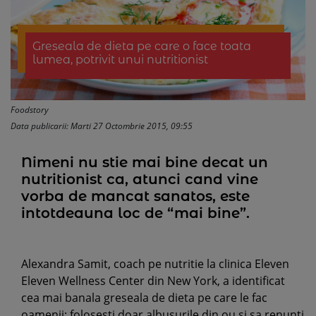
Greseala de dieta pe care o face toata
lumea, potrivit unui nutritionist
Foodstory
Data publicarii: Marti 27 Octombrie 2015, 09:55
Nimeni nu stie mai bine decat un
nutritionist ca, atunci cand vine
vorba de mancat sanatos, este
intotdeauna loc de “mai bine”.
Alexandra Samit, coach pe nutritie la clinica Eleven
Eleven Wellness Center din New York, a identificat
cea mai banala greseala de dieta pe care le fac
oamenii: folosesti doar albusurile din ou si sa renunti