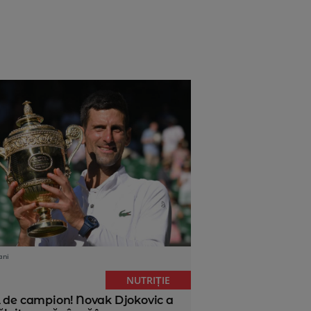
ani
NUTRIȚIE
ă de campion! Novak Djokovic a