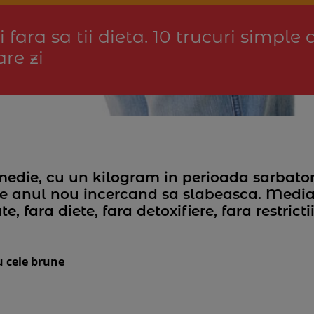
fara sa tii dieta. 10 trucuri simple 
are zi
medie, cu un kilogram in perioada sarbatori
pe anul nou incercand sa slabeasca. Mediaf
, fara diete, fara detoxifiere, fara restricti
u cele brune