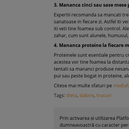
3. Mananca cinci sau sase mese p
Expertii recomanda sa mancati tre
sanatoase in fiecare zi. Astfel iti v
iti veti tine foamea sub control. A
zahar, cum sunt alunele, humusul, 
4. Mananca proteine la fiecare m
Proteinele sunt esentiale pentru c
acestea vor tine foamea la distanta
tentati sa mananci produse nesan
pui sau peste bogat in proteine, al
Citese mai multe sfaturi pe
mediaf
Tags:
dieta
,
slabire
,
trucuri
Prin activarea și utilizarea Plat
dumneavoastră cu caracter perso