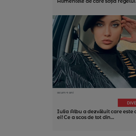
Alimentele de care soția regelui.
acum 4 ani
DIV
Iulia Albu a dezvăluit care este 
ei! Ce a scos de tot din...