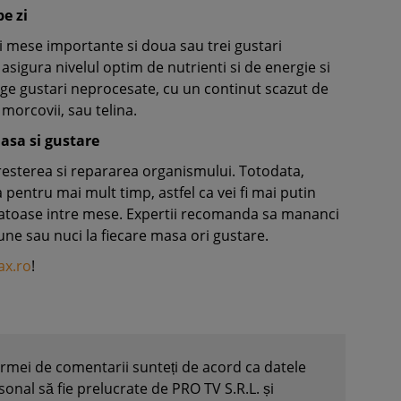
e zi
i mese importante si doua sau trei gustari
ei asigura nivelul optim de nutrienti si de energie si
lege gustari neprocesate, cu un continut scazut de
morcovii, sau telina.
asa si gustare
resterea si repararea organismului. Totodata,
 pentru mai mult timp, astfel ca vei fi mai putin
atoase intre mese. Expertii recomanda sa mananci
une sau nuci la fiecare masa ori gustare.
ax.ro
!
formei de comentarii sunteți de acord ca datele
nal să fie prelucrate de PRO TV S.R.L. și