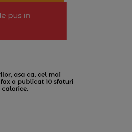
de pus in
lor, asa ca, cel mai
ax a publicat 10 sfaturi
i calorice.