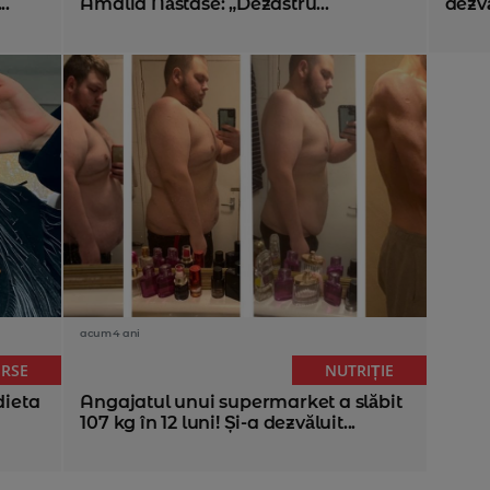
..
Amalia Năstase: „Dezastru...
dezvă
acum 4 ani
ERSE
NUTRIȚIE
dieta
Angajatul unui supermarket a slăbit
107 kg în 12 luni! Și-a dezvăluit...