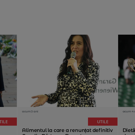
acum 3 ani
acum 4 
TILE
UTILE
Alimentul la care a renunțat definitiv
Diet