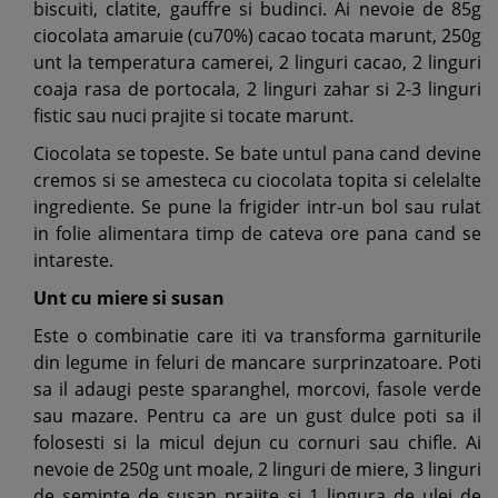
biscuiti, clatite, gauffre si budinci. Ai nevoie de 85g
ciocolata amaruie (cu70%) cacao tocata marunt, 250g
unt la temperatura camerei, 2 linguri cacao, 2 linguri
coaja rasa de portocala, 2 linguri zahar si 2-3 linguri
fistic sau nuci prajite si tocate marunt.
Ciocolata se topeste. Se bate untul pana cand devine
cremos si se amesteca cu ciocolata topita si celelalte
ingrediente. Se pune la frigider intr-un bol sau rulat
in folie alimentara timp de cateva ore pana cand se
intareste.
Unt cu miere si susan
Este o combinatie care iti va transforma garniturile
din legume in feluri de mancare surprinzatoare. Poti
sa il adaugi peste sparanghel, morcovi, fasole verde
sau mazare. Pentru ca are un gust dulce poti sa il
folosesti si la micul dejun cu cornuri sau chifle. Ai
nevoie de 250g unt moale, 2 linguri de miere, 3 linguri
de seminte de susan prajite si 1 lingura de ulei de