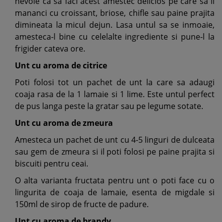
nevoie ca sa faci acest amestec delicios pe care sa il
mananci cu croissant, briose, chifle sau paine prajita
dimineata la micul dejun. Lasa untul sa se inmoaie,
amesteca-l bine cu celelalte ingrediente si pune-l la
frigider cateva ore.
Unt cu aroma de citrice
Poti folosi tot un pachet de unt la care sa adaugi
coaja rasa de la 1 lamaie si 1 lime. Este untul perfect
de pus langa peste la gratar sau pe legume sotate.
Unt cu aroma de zmeura
Amesteca un pachet de unt cu 4-5 linguri de dulceata
sau gem de zmeura si il poti folosi pe paine prajita si
biscuiti pentru ceai.
O alta varianta fructata pentru unt o poti face cu o
lingurita de coaja de lamaie, esenta de migdale si
150ml de sirop de fructe de padure.
Unt cu aroma de brandy