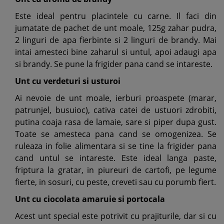
Este ideal pentru placintele cu carne. Il faci din
jumatate de pachet de unt moale, 125g zahar pudra,
2 linguri de apa fierbinte si 2 linguri de brandy. Mai
intai amesteci bine zaharul si untul, apoi adaugi apa
si brandy. Se pune la frigider pana cand se intareste.
Unt cu verdeturi si usturoi
Ai nevoie de unt moale, ierburi proaspete (marar,
patrunjel, busuioc), cativa catei de ustuori zdrobiti,
putina coaja rasa de lamaie, sare si piper dupa gust.
Toate se amesteca pana cand se omogenizea. Se
ruleaza in folie alimentara si se tine la frigider pana
cand untul se intareste. Este ideal langa paste,
friptura la gratar, in piureuri de cartofi, pe legume
fierte, in sosuri, cu peste, creveti sau cu porumb fiert.
Unt cu ciocolata amaruie si portocala
Acest unt special este potrivit cu prajiturile, dar si cu