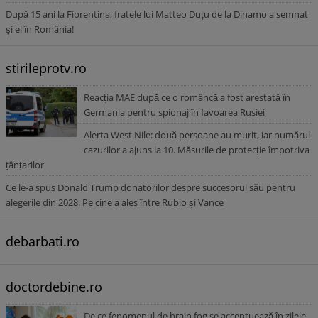
După 15 ani la Fiorentina, fratele lui Matteo Duțu de la Dinamo a semnat
și el în România!
stirileprotv.ro
Reacția MAE după ce o româncă a fost arestată în
Germania pentru spionaj în favoarea Rusiei
Alerta West Nile: două persoane au murit, iar numărul
cazurilor a ajuns la 10. Măsurile de protecție împotriva
țânțarilor
Ce le-a spus Donald Trump donatorilor despre succesorul său pentru
alegerile din 2028. Pe cine a ales între Rubio și Vance
debarbati.ro
doctordebine.ro
De ce fenomenul de brain fog se accentuează în zilele