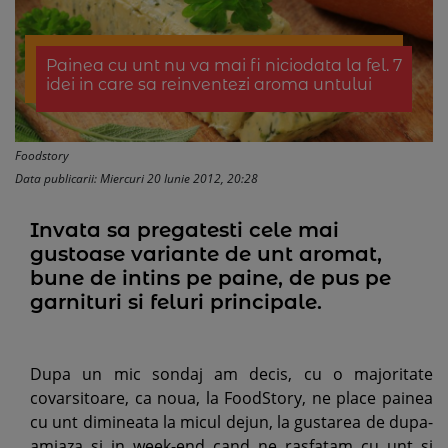
Painea cu unt nu va mai fi niciodata la fel. 7
idei in care sa reinventezi aroma untului
Foodstory
Data publicarii: Miercuri 20 Iunie 2012, 20:28
Invata sa pregatesti cele mai
gustoase variante de unt aromat,
bune de intins pe paine, de pus pe
garnituri si feluri principale.
Dupa un mic sondaj am decis, cu o majoritate
covarsitoare, ca noua, la FoodStory, ne place painea
cu unt dimineata la micul dejun, la gustarea de dupa-
amiaza si in week-end cand ne rasfatam cu unt si