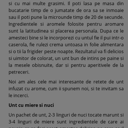
si cu mai multe grasimi. Il poti lasa pe masa din
bucatarie timp de o jumatate de ora sa se inmoaie
sau il poti pune la microunde timp de 20 de secunde.
Ingredientele si aromele folosite pentru aromare
sunt la latitudinea si placerea personala. Dupa ce le
amesteci bine si le incorporezi cu untul fie il pui intr-o
caserola, fie rulezi crema untoasa in folie alimentara
si o tii la frigider peste noapte. Rezultatul va fi delicios
si uimitor de colorat, un unt bun de intins pe paine si
la mesele obisnuite, dar si pentru aperitivele de la
petreceri.
Noi am ales cele mai interesante de retete de unt
infuzat cu arome, cum ii spunem noi, si te invitam sa
le incerci.
Unt cu miere si nuci
Un pachet de unt, 2-3 linguri de nuci tocate marunt si
3-4 linguri de miere sunt ingredientele de care ai