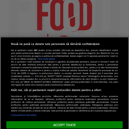
Nouă ne pasă ca datele tale personale să rămână confidențiale
Noi și partenerii noștri
201
stocăm și/sau accesăm informații pe dispozitivul dvs., precum identificatorii cookie
unici pentru prelucrarea datelor cu caracter personal. Puteți accepta sau gestiona alegerile dvs. făcând clic mai jos
sau în orice moment, pe pagina cu politica de confidențialitate. Aceste alegeri vor fi raportate partenerilor noștri și
nu vă vor afecta navigarea.
Mai multe detalii
Noi si partenerii nostri (retelele de socializare si agentiile de publicitate partenere, precum si furnizorii nostri de
servicii de date analitice) prelucram date pentru a permite website-ului sa functioneze, pentru a personaliza
continutul si anunturile publicitare afisate in functie de interesele si/sau profilul dvs., pentru a va oferi functionalitati
aferente retelelor de socializare si pentru a analiza traficul pe website. Beneficiati de drepturile prevazute de art.
15-22 din GDPR in legatura cu prelucrarea datelor cu caracter personal. Aceste drepturi pot fi exercitate prin
modalitatea indicata
aici
. Prin click pe “ACCEPT TOATE”, acceptati folosirea tuturor Tehnologiilor de tip Cookie, care
implica inclusiv acceptul dvs. cu privire la stocarea/accesarea informatiilor de catre Vendor-ii cu care colaboram.
Prin click pe “VREAU SA MODIFIC SETARILE INDIVIDUAL” puteti schimba preferintele in mod individual, mai putin
cele legate de cookie strict necesare pentru functionarea website-ului.
Atât noi, cât și partenerii noștri prelucrăm datele pentru a oferi:
Dezvoltarea și îmbunătățirea serviciilor. Măsurarea performanței reclamelor. Stocarea și/sau accesarea
informațiilor de pe un dispozitiv. Utilizarea profilurilor pentru selectarea conținutului personalizat. Crearea
© 2019 PRO TV S.R.L |
Politica de Cookie
|
Politica
profilurilor de conținut personalizat. Utilizarea profilurilor pentru selectarea publicității personalizate. Crearea
profilurilor pentru publicitate personalizată. Măsurarea performanței conținutului. Înțelegerea publicului prin
de confidentialitate
statistici sau combinații de date din surse diferite. Utilizarea de date limitate pentru a selecta publicitatea. Utilizarea
datelor limitate pentru a selecta conținutul. Date precise de geolocație și identificarea prin scanarea dispozitivului.
Listă parteneri (furnizori)
ACCEPT TOATE