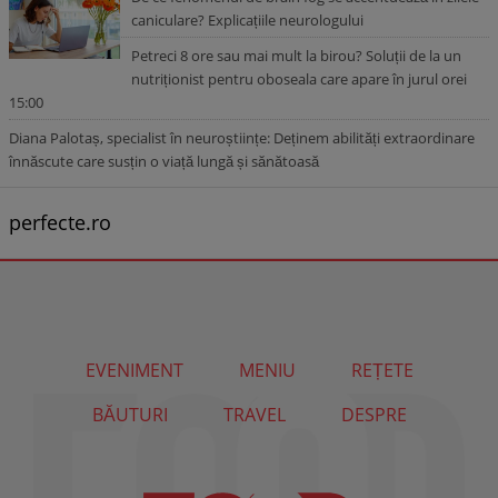
caniculare? Explicațiile neurologului
Petreci 8 ore sau mai mult la birou? Soluții de la un
nutriționist pentru oboseala care apare în jurul orei
15:00
Diana Palotaș, specialist în neuroștiințe: Deținem abilități extraordinare
înnăscute care susțin o viață lungă și sănătoasă
perfecte.ro
EVENIMENT
MENIU
REȚETE
BĂUTURI
TRAVEL
DESPRE