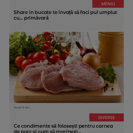
MENIU
Share in bucate te învață să faci pui umplut
cu... primăvară
acum 5 ani
DIVERSE
Ce condimente să folosești pentru carnea
de porc și cum să marinezi...