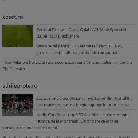
sport.ro
Petrolul Ploiești - Oțelul Galați, ACUM pe Sport.ro!
„Lupii” caută răzbunare
Veste bună pentru Universitatea Craiova! KuPS,
greșeli în lanț în ultima partidă de campionat
Inter Milano e hotărâtă să-și securizeze „perla”. Planul italienilor pentru
Pio Esposito
stirileprotv.ro
Statul, marele beneficiar al investițiilor din Pilonul III.
Cea mai mare parte a banilor ajunge în titluri de stat
Nadia Comăneci, după 50 de ani de la performanţa
istorică de la Montreal: „E o onoare că încă se
vorbește despre acel moment”
Brațul Sithonia vs. Kassandra. Unde este mai bine să te cazezi în Halkidiki