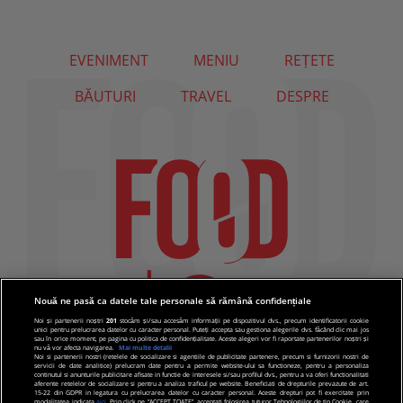
EVENIMENT
MENIU
REȚETE
BĂUTURI
TRAVEL
DESPRE
Nouă ne pasă ca datele tale personale să rămână confidențiale
Noi și partenerii noștri
201
stocăm și/sau accesăm informații pe dispozitivul dvs., precum identificatorii cookie
unici pentru prelucrarea datelor cu caracter personal. Puteți accepta sau gestiona alegerile dvs. făcând clic mai jos
sau în orice moment, pe pagina cu politica de confidențialitate. Aceste alegeri vor fi raportate partenerilor noștri și
nu vă vor afecta navigarea.
Mai multe detalii
Noi si partenerii nostri (retelele de socializare si agentiile de publicitate partenere, precum si furnizorii nostri de
servicii de date analitice) prelucram date pentru a permite website-ului sa functioneze, pentru a personaliza
continutul si anunturile publicitare afisate in functie de interesele si/sau profilul dvs., pentru a va oferi functionalitati
aferente retelelor de socializare si pentru a analiza traficul pe website. Beneficiati de drepturile prevazute de art.
15-22 din GDPR in legatura cu prelucrarea datelor cu caracter personal. Aceste drepturi pot fi exercitate prin
modalitatea indicata
aici
. Prin click pe “ACCEPT TOATE”, acceptati folosirea tuturor Tehnologiilor de tip Cookie, care