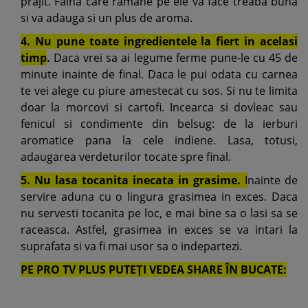
prajit. Faina care ramane pe ele va face treaba buna
si va adauga si un plus de aroma.
4. Nu pune toate ingredientele la fiert in acelasi
timp
.
Daca vrei sa ai legume ferme pune-le cu 45 de
minute inainte de final. Daca le pui odata cu carnea
te vei alege cu piure amestecat cu sos. Si nu te limita
doar la morcovi si cartofi. Incearca si dovleac sau
fenicul si condimente din belsug: de la ierburi
aromatice pana la cele indiene. Lasa, totusi,
adaugarea verdeturilor tocate spre final.
5. Nu lasa tocanita inecata in grasime.
I
nainte de
servire aduna cu o lingura grasimea in exces. Daca
nu servesti tocanita pe loc, e mai bine sa o lasi sa se
raceasca. Astfel, grasimea in exces se va intari la
suprafata si va fi mai usor sa o indepartezi.
PE PRO TV PLUS PUTEȚI VEDEA SHARE ÎN BUCATE: