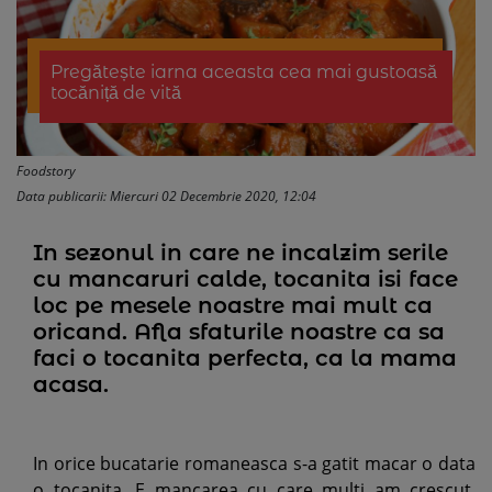
Pregătește iarna aceasta cea mai gustoasă
tocăniță de vită
Foodstory
Data publicarii: Miercuri 02 Decembrie 2020, 12:04
In sezonul in care ne incalzim serile
cu mancaruri calde, tocanita isi face
loc pe mesele noastre mai mult ca
oricand. Afla sfaturile noastre ca sa
faci o tocanita perfecta, ca la mama
acasa.
In orice bucatarie romaneasca s-a gatit macar o data
o tocanita. E mancarea cu care multi am crescut,