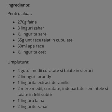
Ingrediente:
Pentru aluat:
270g faina
3 linguri zahar
½ lingurita sare
65g unt rece taiat in cubulete
60ml apa rece
½ lingurita otet
Umplutura:
4 gutui medii curatate si taiate in sferuri
2 limnguri brandy
1 lingurita extract de vanilie
2 mere medii, curatate, indepartate semintele si
taiate in felii subtiri
1 lingura faina
2 lingurite zahar