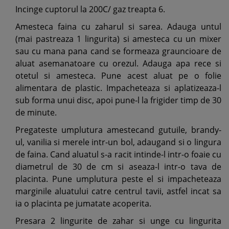
Incinge cuptorul la 200C/ gaz treapta 6.
Amesteca faina cu zaharul si sarea. Adauga untul
(mai pastreaza 1 lingurita) si amesteca cu un mixer
sau cu mana pana cand se formeaza grauncioare de
aluat asemanatoare cu orezul. Adauga apa rece si
otetul si amesteca. Pune acest aluat pe o folie
alimentara de plastic. Impacheteaza si aplatizeaza-l
sub forma unui disc, apoi pune-l la frigider timp de 30
de minute.
Pregateste umplutura amestecand gutuile, brandy-
ul, vanilia si merele intr-un bol, adaugand si o lingura
de faina. Cand aluatul s-a racit intinde-l intr-o foaie cu
diametrul de 30 de cm si aseaza-l intr-o tava de
placinta. Pune umplutura peste el si impacheteaza
marginile aluatului catre centrul tavii, astfel incat sa
ia o placinta pe jumatate acoperita.
Presara 2 lingurite de zahar si unge cu lingurita