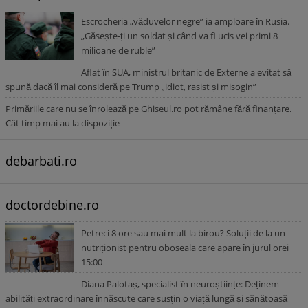
Escrocheria „văduvelor negre” ia amploare în Rusia.
„Găsește-ți un soldat și când va fi ucis vei primi 8
milioane de ruble”
Aflat în SUA, ministrul britanic de Externe a evitat să
spună dacă îl mai consideră pe Trump „idiot, rasist și misogin”
Primăriile care nu se înrolează pe Ghiseul.ro pot rămâne fără finanțare.
Cât timp mai au la dispoziție
debarbati.ro
doctordebine.ro
Petreci 8 ore sau mai mult la birou? Soluții de la un
nutriționist pentru oboseala care apare în jurul orei
15:00
Diana Palotaș, specialist în neuroștiințe: Deținem
abilități extraordinare înnăscute care susțin o viață lungă și sănătoasă