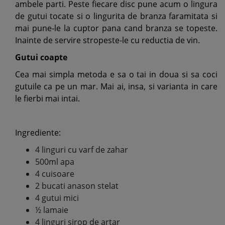
ambele parti. Peste fiecare disc pune acum o lingura
de gutui tocate si o lingurita de branza faramitata si
mai pune-le la cuptor pana cand branza se topeste.
Inainte de servire stropeste-le cu reductia de vin.
Gutui coapte
Cea mai simpla metoda e sa o tai in doua si sa coci
gutuile ca pe un mar. Mai ai, insa, si varianta in care
le fierbi mai intai.
Ingrediente:
4 linguri cu varf de zahar
500ml apa
4 cuisoare
2 bucati anason stelat
4 gutui mici
½ lamaie
4 linguri sirop de artar