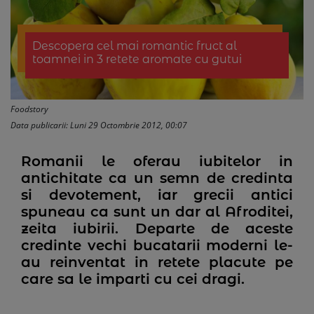
Descopera cel mai romantic fruct al
toamnei in 3 retete aromate cu gutui
Foodstory
Data publicarii: Luni 29 Octombrie 2012, 00:07
Romanii le oferau iubitelor in
antichitate ca un semn de credinta
si devotement, iar grecii antici
spuneau ca sunt un dar al Afroditei,
zeita iubirii. Departe de aceste
credinte vechi bucatarii moderni le-
au reinventat in retete placute pe
care sa le imparti cu cei dragi.