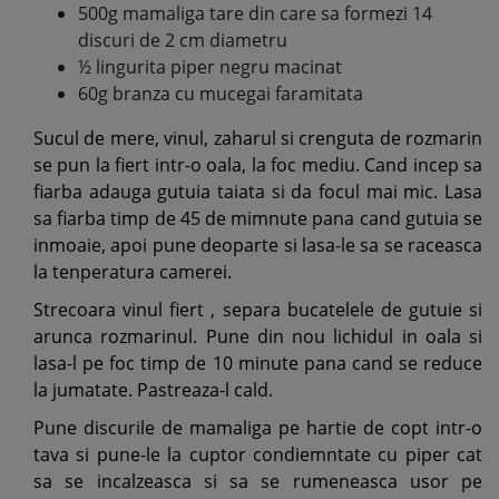
500g mamaliga tare din care sa formezi 14
discuri de 2 cm diametru
½ lingurita piper negru macinat
60g branza cu mucegai faramitata
Sucul de mere, vinul, zaharul si crenguta de rozmarin
se pun la fiert intr-o oala, la foc mediu. Cand incep sa
fiarba adauga gutuia taiata si da focul mai mic. Lasa
sa fiarba timp de 45 de mimnute pana cand gutuia se
inmoaie, apoi pune deoparte si lasa-le sa se raceasca
la tenperatura camerei.
Strecoara vinul fiert , separa bucatelele de gutuie si
arunca rozmarinul. Pune din nou lichidul in oala si
lasa-l pe foc timp de 10 minute pana cand se reduce
la jumatate. Pastreaza-l cald.
Pune discurile de mamaliga pe hartie de copt intr-o
tava si pune-le la cuptor condiemntate cu piper cat
sa se incalzeasca si sa se rumeneasca usor pe