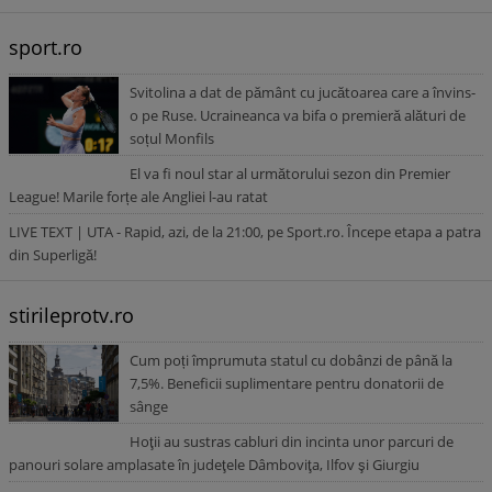
sport.ro
Svitolina a dat de pământ cu jucătoarea care a învins-
o pe Ruse. Ucraineanca va bifa o premieră alături de
soțul Monfils
El va fi noul star al următorului sezon din Premier
League! Marile forțe ale Angliei l-au ratat
LIVE TEXT | UTA - Rapid, azi, de la 21:00, pe Sport.ro. Începe etapa a patra
din Superligă!
stirileprotv.ro
Cum poți împrumuta statul cu dobânzi de până la
7,5%. Beneficii suplimentare pentru donatorii de
sânge
Hoţii au sustras cabluri din incinta unor parcuri de
panouri solare amplasate în judeţele Dâmboviţa, Ilfov şi Giurgiu