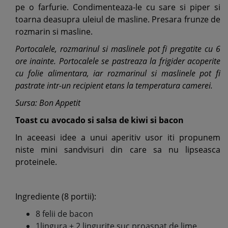
pe o farfurie. Condimenteaza-le cu sare si piper si
toarna deasupra uleiul de masline. Presara frunze de
rozmarin si masline.
Portocalele, rozmarinul si maslinele pot fi pregatite cu 6
ore inainte. Portocalele se pastreaza la frigider acoperite
cu folie alimentara, iar rozmarinul si maslinele pot fi
pastrate intr-un recipient etans la temperatura camerei.
Sursa: Bon Appetit
Toast cu avocado si salsa de kiwi si bacon
In aceeasi idee a unui aperitiv usor iti propunem
niste mini sandvisuri din care sa nu lipseasca
proteinele.
Ingrediente (8 portii):
8 felii de bacon
1lingura + 2 lingurite suc proaspat de lime