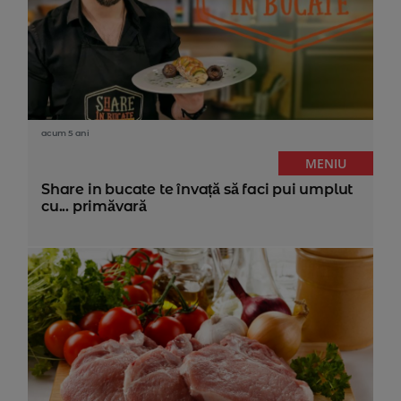
acum 5 ani
MENIU
Share in bucate te învață să faci pui umplut
cu... primăvară