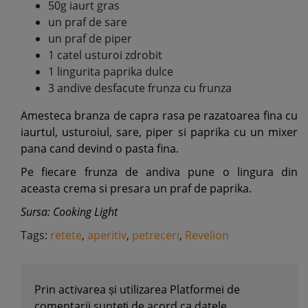
50g iaurt gras
un praf de sare
un praf de piper
1 catel usturoi zdrobit
1 lingurita paprika dulce
3 andive desfacute frunza cu frunza
Amesteca branza de capra rasa pe razatoarea fina cu
iaurtul, usturoiul, sare, piper si paprika cu un mixer
pana cand devind o pasta fina.
Pe fiecare frunza de andiva pune o lingura din
aceasta crema si presara un praf de paprika.
Sursa: Cooking Light
Tags:
retete
,
aperitiv
,
petreceri
,
Revelion
Prin activarea și utilizarea Platformei de
comentarii sunteți de acord ca datele