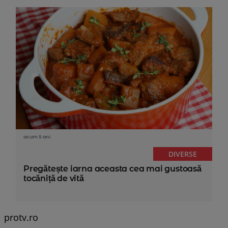
acum 5 ani
DIVERSE
Pregătește iarna aceasta cea mai gustoasă
tocăniță de vită
protv.ro