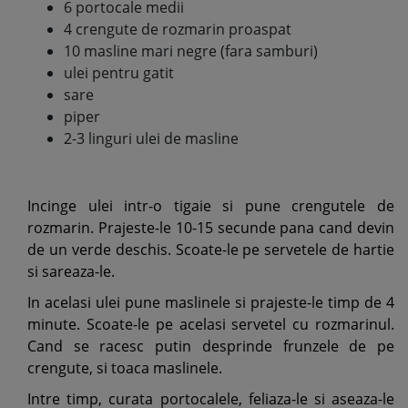
6 portocale medii
4 crengute de rozmarin proaspat
10 masline mari negre (fara samburi)
ulei pentru gatit
sare
piper
2-3 linguri ulei de masline
Incinge ulei intr-o tigaie si pune crengutele de
rozmarin. Prajeste-le 10-15 secunde pana cand devin
de un verde deschis. Scoate-le pe servetele de hartie
si sareaza-le.
In acelasi ulei pune maslinele si prajeste-le timp de 4
minute. Scoate-le pe acelasi servetel cu rozmarinul.
Cand se racesc putin desprinde frunzele de pe
crengute, si toaca maslinele.
Intre timp, curata portocalele, feliaza-le si aseaza-le