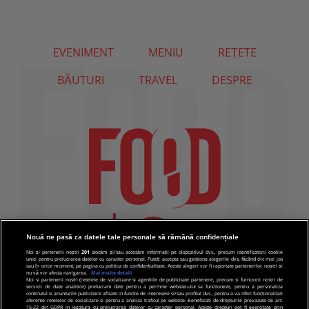
EVENIMENT
MENIU
REȚETE
BĂUTURI
TRAVEL
DESPRE
Nouă ne pasă ca datele tale personale să rămână confidențiale
Noi și partenerii noștri
201
stocăm și/sau accesăm informații pe dispozitivul dvs., precum identificatorii cookie
unici pentru prelucrarea datelor cu caracter personal. Puteți accepta sau gestiona alegerile dvs. făcând clic mai jos
sau în orice moment, pe pagina cu politica de confidențialitate. Aceste alegeri vor fi raportate partenerilor noștri și
nu vă vor afecta navigarea.
Mai multe detalii
Noi si partenerii nostri (retelele de socializare si agentiile de publicitate partenere, precum si furnizorii nostri de
servicii de date analitice) prelucram date pentru a permite website-ului sa functioneze, pentru a personaliza
continutul si anunturile publicitare afisate in functie de interesele si/sau profilul dvs., pentru a va oferi functionalitati
aferente retelelor de socializare si pentru a analiza traficul pe website. Beneficiati de drepturile prevazute de art.
15-22 din GDPR in legatura cu prelucrarea datelor cu caracter personal. Aceste drepturi pot fi exercitate prin