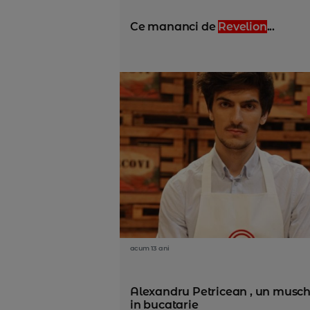
Ce mananci de
Revelion
...
acum 13 ani
Alexandru Petricean , un musch
in bucatarie