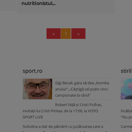
nutritionistul...
Previous
Next
«
1
»
sport.ro
stiri
Gigi Becali, gata să dea „bomba
anului”: „Câștigă cel puțin cinci
campionate la rând”
Robert Niță și Cristi Pulhac,
invitații lui Cristi Pintea, de la 17:00, la VOYO
încălz
SPORT LIVE
”Nu pu
Svitolina a dat de pământ cu jucătoarea care a
Carmen