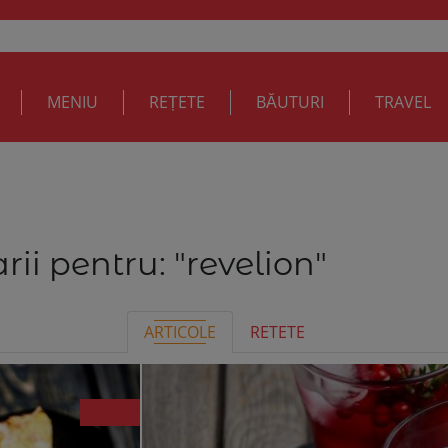
MENIU
REȚETE
BĂUTURI
TRAVEL
rii pentru:
"revelion"
ARTICOLE
RETETE