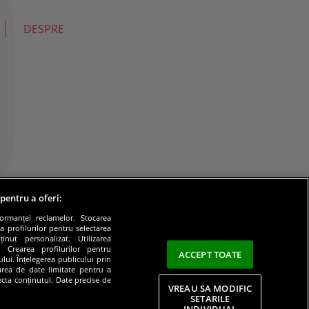
DESPRE
 pentru a oferi:
formanței reclamelor. Stocarea
a profilurilor pentru selectarea
inut personalizat. Utilizarea
e. Crearea profilurilor pentru
ACCEPT TOATE
lui. Înțelegerea publicului prin
zarea de date limitate pentru a
lecta conținutul. Date precise de
VREAU SA MODIFIC
SETARILE
INDIVIDUAL