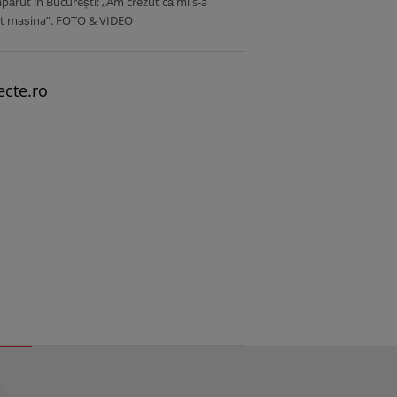
apărut în București: „Am crezut că mi s-a
it mașina”. FOTO & VIDEO
ecte.ro