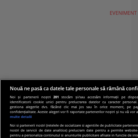
EVENIMENT
Nouă ne pasă ca datele tale personale să rămână confi
Noi și partenerii noștri
201
stocăm și/sau accesăm informații pe dispozi
identificatorii cookie unici pentru prelucrarea datelor cu caracter personal
gestiona alegerile dvs. făcând clic mai jos sau în orice moment, pe pa
confidențialitate. Aceste alegeri vor fi raportate partenerilor noștri și nu vă vor 
multe detalii
Noi si partenerii nostri (retelele de socializare si agentiile de publicitate partener
nostri de servicii de date analitice) prelucram date pentru a permite website-
pentru a personaliza continutul si anunturile publicitare afisate in functie de inte