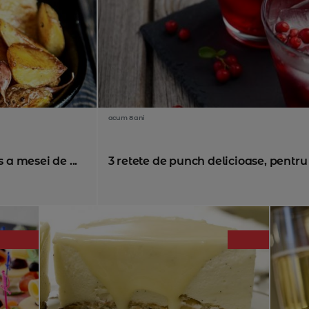
acum 8 ani
 a mesei de ...
3 retete de punch delicioase, pentru