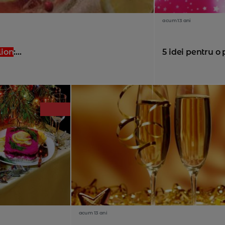
acum 13 ani
lion
:...
5 idei pentru o 
acum 13 ani