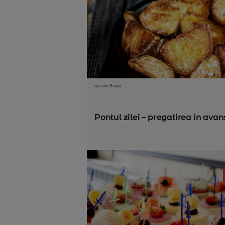
acum 8 ani
Pontul zilei – pregatirea in avans