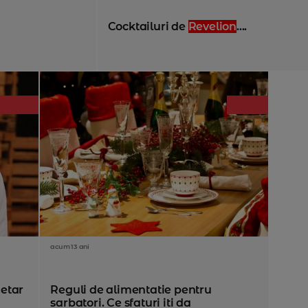
Cocktailuri de
Revelion
....
acum 13 ani
etar
Reguli de alimentatie pentru
sarbatori. Ce sfaturi iti da