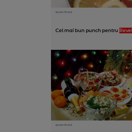
acum 13 ani
Cel mai bun punch pentru
Reve
acum 13 ani