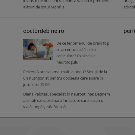
învins-o pe Ruse. Ucraineanca va bifa o premieră
uriaș 
alături de soțul Monfils
zdrob
doctordebine.ro
perf
De ce fenomenul de brain fog
se accentuează în zilele
caniculare? Explicațiile
neurologului
Petreci 8 ore sau mai mult la birou? Soluții de la
un nutriționist pentru oboseala care apare în
jurul orei 15:00
Diana Palotaș, specialist în neuroștiințe: Deținem
abilități extraordinare înnăscute care susțin o
viață lungă și sănătoasă