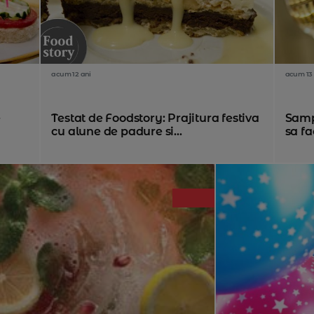
acum 12 ani
acum 13 
e
Testat de Foodstory: Prajitura festiva
Samp
cu alune de padure si...
sa fa