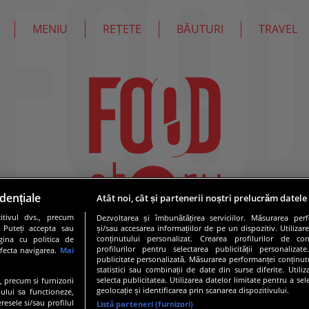
MENIU
REȚETE
BĂUTURI
TRAVEL
dențiale
Atât noi, cât și partenerii noștri prelucrăm datele
tivul dvs., precum
Dezvoltarea și îmbunătățirea serviciilor. Măsurarea per
. Puteți accepta sau
și/sau accesarea informațiilor de pe un dispozitiv. Utilizare
conținutului personalizat. Crearea profilurilor de conț
gina cu politica de
profilurilor pentru selectarea publicității personalizat
afecta navigarea.
Mai
publicitate personalizată. Măsurarea performanței conținutu
statistici sau combinații de date din surse diferite. Utili
selecta publicitatea. Utilizarea datelor limitate pentru a se
e, precum si furnizorii
geolocație și identificarea prin scanarea dispozitivului.
ului sa functioneze,
resele si/sau profilul
Listă parteneri (furnizori)