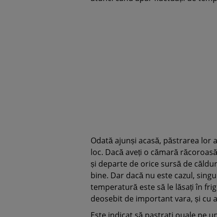
Odată ajunși acasă, păstrarea lor af
loc. Dacă aveți o cămară răcoroasă
și departe de orice sursă de căldur
bine. Dar dacă nu este cazul, singu
temperatură este să le lăsați în fri
deosebit de important vara, și cu 
Este indicat să pastrati ouale pe un