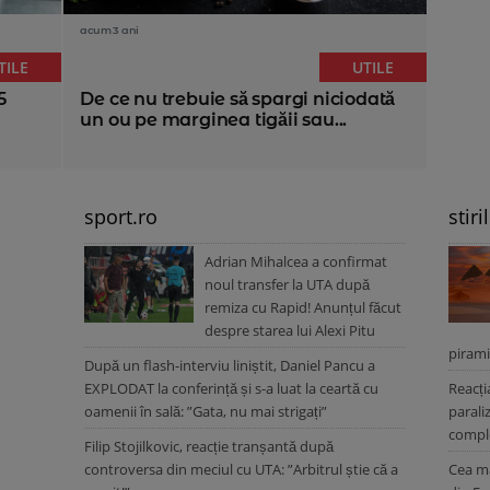
acum 3 ani
TILE
UTILE
5
De ce nu trebuie să spargi niciodată
un ou pe marginea tigăii sau...
sport.ro
stiri
Adrian Mihalcea a confirmat
noul transfer la UTA după
remiza cu Rapid! Anunțul făcut
despre starea lui Alexi Pitu
pirami
După un flash-interviu liniștit, Daniel Pancu a
EXPLODAT la conferință și s-a luat la ceartă cu
Reacți
oamenii în sală: ”Gata, nu mai strigați”
parali
comple
Filip Stojilkovic, reacție tranșantă după
controversa din meciul cu UTA: ”Arbitrul știe că a
Cea ma