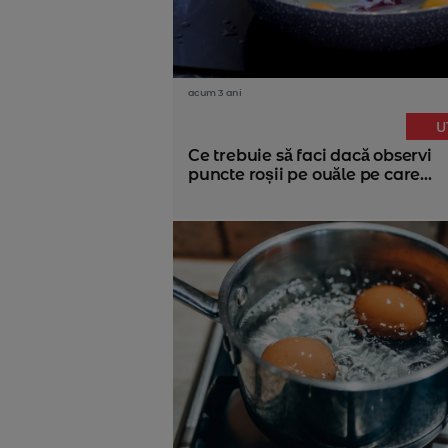
acum 3 ani
U
Ce trebuie să faci dacă observi
puncte roșii pe ouăle pe care...