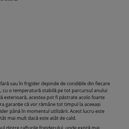
ară sau în frigider depinde de condițiile din fiecare
, cu o temperatură stabilă pe tot parcursul anului
ă exterioară, acestea pot fi păstrate acolo foarte
ra garanție că vor rămâne tot timpul la aceeași
gider până în momentul utilizării. Acest lucru este
atât mai mult dacă este atât de cald.
ul dintre rafturile frigiderului, unde există mai