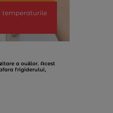
 temperaturile
itare a ouălor. Acest
fara frigiderului,