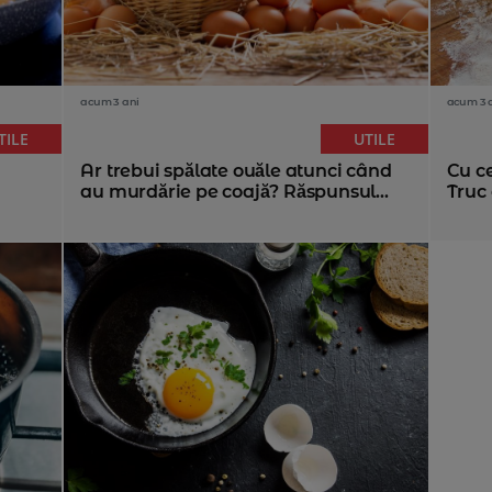
acum 3 ani
acum 3 
TILE
UTILE
Ar trebui spălate ouăle atunci când
Cu ce
au murdărie pe coajă? Răspunsul...
Truc