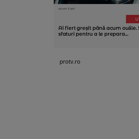
acum 3 ani
U
Ai fiert greșit până acum ouăle. 
sfaturi pentru a le prepara...
protv.ro