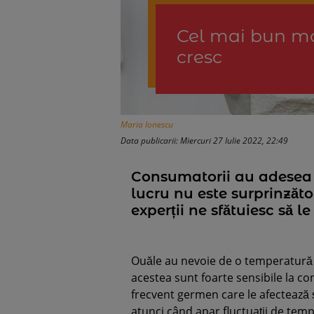
Cel mai bun mo
cresc
Maria Ionescu
Data publicarii: Miercuri 27 Iulie 2022, 22:49
Consumatorii au adesea m
lucru nu este surprinzăto
experții ne sfătuiesc să l
Ouăle au nevoie de o temperatură s
acestea sunt foarte sensibile la co
frecvent germen care le afectează ș
atunci când apar fluctuații de tem