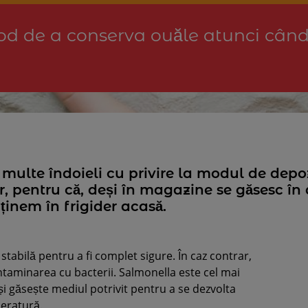
d de a conserva ouăle atunci când
ulte îndoieli cu privire la modul de depoz
r, pentru că, deși în magazine se găsesc în a
e ținem în frigider acasă.
tabilă pentru a fi complet sigure. În caz contrar,
ntaminarea cu bacterii. Salmonella este cel mai
i găsește mediul potrivit pentru a se dezvolta
peratură.