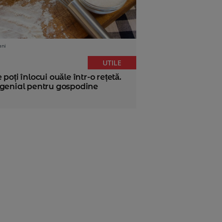
ani
UTILE
 poți înlocui ouăle într-o rețetă.
 genial pentru gospodine