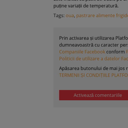
puține variații de temperatură.
Tags:
oua
,
pastrare alimente frigid
Prin activarea și utilizarea Plat
dumneavoastră cu caracter perso
Companiile Facebook
conform
Politicii de utilizare a datelor F
Apăsarea butonului de mai jos 
TERMENII ȘI CONDIȚIILE PLATF
Activează comentariile