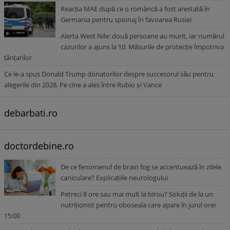
Reacția MAE după ce o româncă a fost arestată în
Germania pentru spionaj în favoarea Rusiei
Alerta West Nile: două persoane au murit, iar numărul
cazurilor a ajuns la 10. Măsurile de protecție împotriva
țânțarilor
Ce le-a spus Donald Trump donatorilor despre succesorul său pentru
alegerile din 2028. Pe cine a ales între Rubio și Vance
debarbati.ro
doctordebine.ro
De ce fenomenul de brain fog se accentuează în zilele
caniculare? Explicațiile neurologului
Petreci 8 ore sau mai mult la birou? Soluții de la un
nutriționist pentru oboseala care apare în jurul orei
15:00