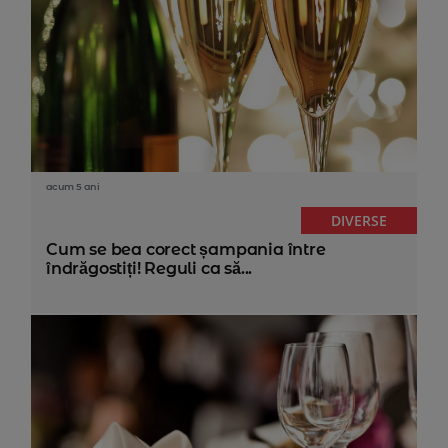
acum 5 ani
DIVERSE
Cum se bea corect șampania între
îndrăgostiți! Reguli ca să...