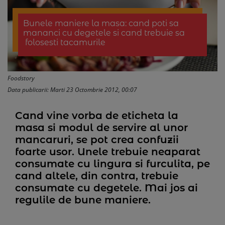
Bunele maniere la masa: cand poti sa
mananci cu degetele si cand trebuie sa
folosesti tacamurile
Foodstory
Data publicarii: Marti 23 Octombrie 2012, 00:07
Cand vine vorba de eticheta la
masa si modul de servire al unor
mancaruri, se pot crea confuzii
foarte usor. Unele trebuie neaparat
consumate cu lingura si furculita, pe
cand altele, din contra, trebuie
consumate cu degetele. Mai jos ai
regulile de bune maniere.