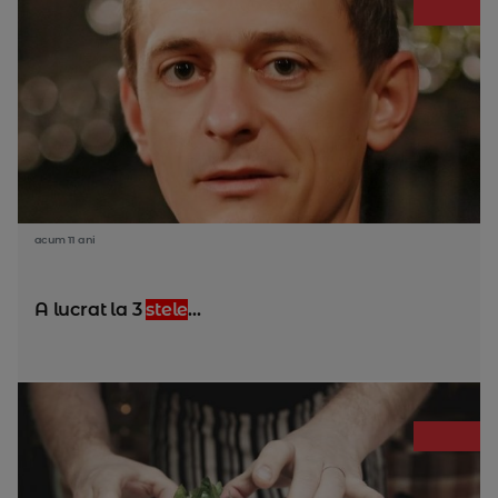
acum 11 ani
A lucrat la 3
stele
...