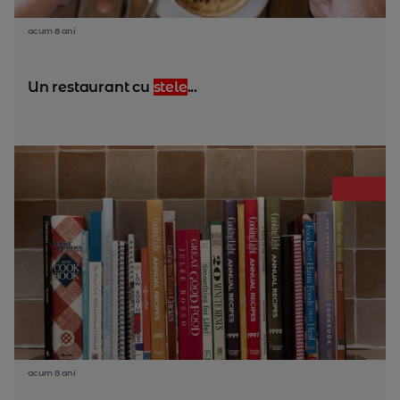
acum 8 ani
Un restaurant cu
stele
...
acum 8 ani