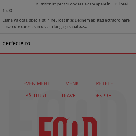
nutriționist pentru oboseala care apare în jurul orei
15:00
Diana Palotaș, specialist în neuroștiințe: Deținem abilități extraordinare
înnăscute care susțin o viață lungă și sănătoasă
perfecte.ro
EVENIMENT
MENIU
REȚETE
BĂUTURI
TRAVEL
DESPRE