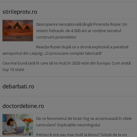
stirileprotv.ro
Descoperire senzațională lângă Piramida Roșie: Un
sistem hidraulic de 4.500 ani ar conține secretul
construirii piramidelor
Reacția Rusiei după ce o dronă explozivă a paralizat
aeroportul din Leipzig: „O provocare complet fabricată”
Cea mai bună țară în care să te muți în 2026 este din Europa. Cum arată
top 10 state
debarbati.ro
doctordebine.ro
De ce fenomenul de brain fog se accentuează în zilele
caniculare? Explicațiile neurologului
Petreci 8 ore sau mai mult la birou? Soluții de la un