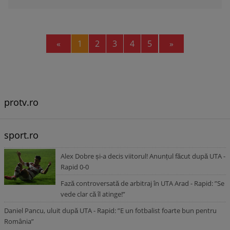
Previous
Next
«
1
2
3
4
5
»
protv.ro
sport.ro
Alex Dobre și-a decis viitorul! Anunțul făcut după UTA -
Rapid 0-0
Fază controversată de arbitraj în UTA Arad - Rapid: ”Se
vede clar că îl atinge!”
Daniel Pancu, uluit după UTA - Rapid: ”E un fotbalist foarte bun pentru
România”