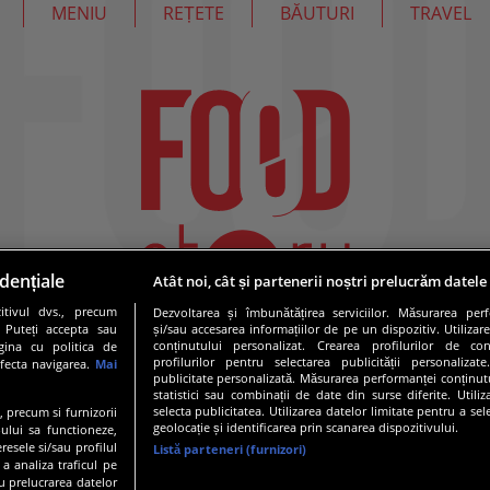
MENIU
REȚETE
BĂUTURI
TRAVEL
dențiale
Atât noi, cât și partenerii noștri prelucrăm datele
tivul dvs., precum
Dezvoltarea și îmbunătățirea serviciilor. Măsurarea per
. Puteți accepta sau
și/sau accesarea informațiilor de pe un dispozitiv. Utilizare
conținutului personalizat. Crearea profilurilor de conț
gina cu politica de
profilurilor pentru selectarea publicității personalizat
afecta navigarea.
Mai
publicitate personalizată. Măsurarea performanței conținutu
statistici sau combinații de date din surse diferite. Utili
selecta publicitatea. Utilizarea datelor limitate pentru a se
e, precum si furnizorii
geolocație și identificarea prin scanarea dispozitivului.
ului sa functioneze,
resele si/sau profilul
Listă parteneri (furnizori)
 a analiza traficul pe
19 PRO TV S.R.L |
Politica de Cookie
|
Politica de confidentia
u prelucrarea datelor