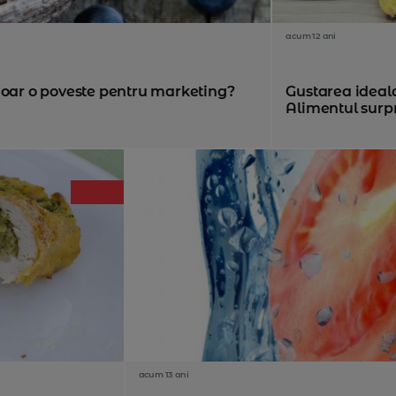
acum 12 ani
doar o poveste pentru marketing?
Gustarea ideala
Alimentul surpr
acum 13 ani