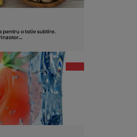
 pentru o talie subtire.
inzator...