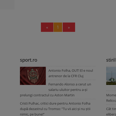
Previous
Next
«
1
»
sport.ro
stiri
Antonio Folha, OUT! El e noul
antrenor de la CFR Cluj
Fernando Alonso a cerut un
salariu uluitor pentru a-și
prelungi contractul cu Aston Martin
Moment
Relicv
Cristi Pulhac, critici dure pentru Antonio Folha
după dezastrul cu Tromso: ”Tu vii aici și nu știi
Cât ti
nimic, pe bune!”
eliber