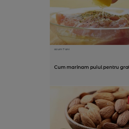
acum 7 ani
Cum marinam puiul pentru gra