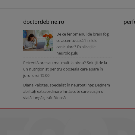
doctordebine.ro
perf
De ce fenomenul de brain fog
se accentuează în zilele
caniculare? Explicațiile
neurologului
Petreci 8 ore sau mai mult la birou? Soluții de la
un nutriționist pentru oboseala care apare în
jurul orei 15:00
Diana Palotaș, specialist în neuroștiințe: Deținem
abilități extraordinare înnăscute care susțin o
viață lungă și sănătoasă