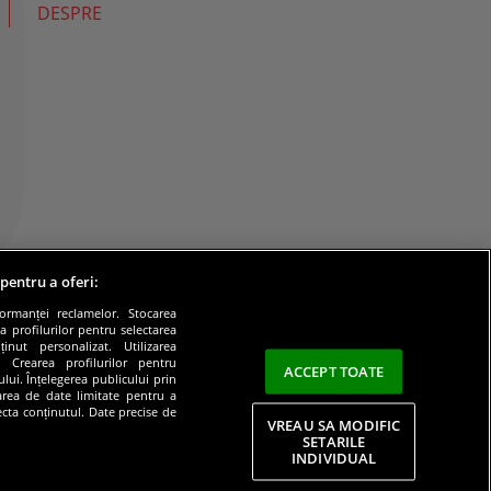
DESPRE
 pentru a oferi:
formanței reclamelor. Stocarea
a profilurilor pentru selectarea
inut personalizat. Utilizarea
e. Crearea profilurilor pentru
ACCEPT TOATE
lui. Înțelegerea publicului prin
zarea de date limitate pentru a
lecta conținutul. Date precise de
VREAU SA MODIFIC
SETARILE
INDIVIDUAL
litate