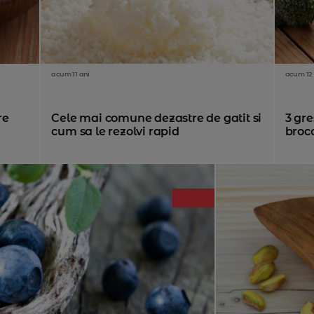
acum 11 ani
acum 12 
re
Cele mai comune dezastre de gatit si
3 gre
cum sa le rezolvi rapid
brocco