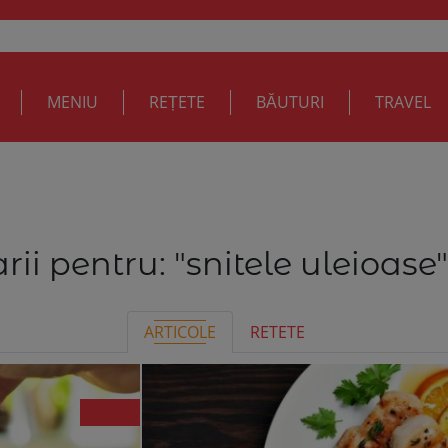
MENIU
REȚETE
BĂUTURI
TRAVEL
rii pentru:
"snitele uleioase"
ARTICOLE
RETETE