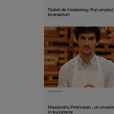
Testat de Foodstory: Pui umplut 
branzeturi
acum 13 ani
Alexandru Petricean , un musch
in bucatarie