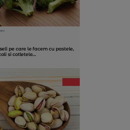
ani
seli pe care le facem cu pastele,
li si cotletele...