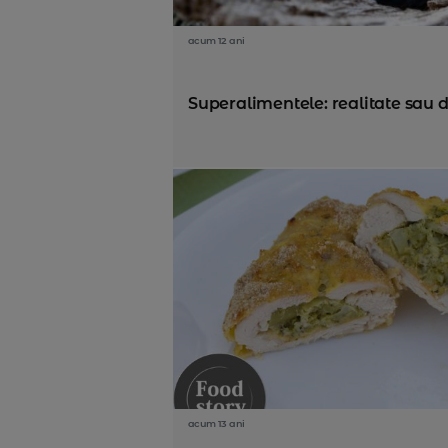
acum 12 ani
Superalimentele: realitate sau 
acum 13 ani