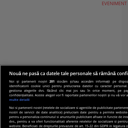
EVENIMENT
Nouă ne pasă ca datele tale personale să rămână confi
Noi și partenerii noștri
201
stocăm și/sau accesăm informații pe dispozi
identificatorii cookie unici pentru prelucrarea datelor cu caracter personal
gestiona alegerile dvs. făcând clic mai jos sau în orice moment, pe pa
confidențialitate. Aceste alegeri vor fi raportate partenerilor noștri și nu vă vor 
multe detalii
Noi si partenerii nostri (retelele de socializare si agentiile de publicitate partener
nostri de servicii de date analitice) prelucram date pentru a permite website-
pentru a personaliza continutul si anunturile publicitare afisate in functie de inte
dvs., pentru a va oferi functionalitati aferente retelelor de socializare si pentru
© 20
website. Beneficiati de drepturile prevazute de art. 15-22 din GDPR in legatura c