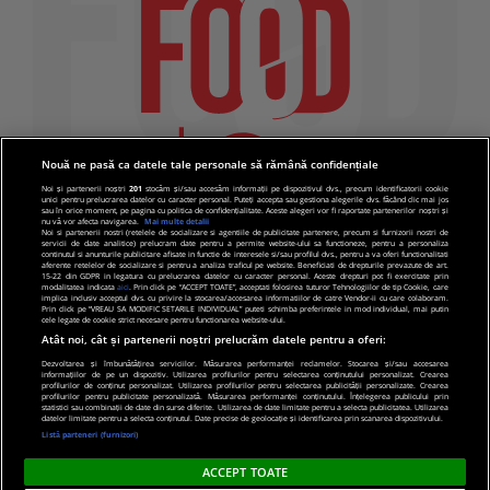
Nouă ne pasă ca datele tale personale să rămână confidențiale
Noi și partenerii noștri
201
stocăm și/sau accesăm informații pe dispozitivul dvs., precum identificatorii cookie
unici pentru prelucrarea datelor cu caracter personal. Puteți accepta sau gestiona alegerile dvs. făcând clic mai jos
sau în orice moment, pe pagina cu politica de confidențialitate. Aceste alegeri vor fi raportate partenerilor noștri și
nu vă vor afecta navigarea.
Mai multe detalii
Noi si partenerii nostri (retelele de socializare si agentiile de publicitate partenere, precum si furnizorii nostri de
servicii de date analitice) prelucram date pentru a permite website-ului sa functioneze, pentru a personaliza
continutul si anunturile publicitare afisate in functie de interesele si/sau profilul dvs., pentru a va oferi functionalitati
aferente retelelor de socializare si pentru a analiza traficul pe website. Beneficiati de drepturile prevazute de art.
15-22 din GDPR in legatura cu prelucrarea datelor cu caracter personal. Aceste drepturi pot fi exercitate prin
modalitatea indicata
aici
. Prin click pe “ACCEPT TOATE”, acceptati folosirea tuturor Tehnologiilor de tip Cookie, care
implica inclusiv acceptul dvs. cu privire la stocarea/accesarea informatiilor de catre Vendor-ii cu care colaboram.
Prin click pe “VREAU SA MODIFIC SETARILE INDIVIDUAL” puteti schimba preferintele in mod individual, mai putin
cele legate de cookie strict necesare pentru functionarea website-ului.
Atât noi, cât și partenerii noștri prelucrăm datele pentru a oferi:
Dezvoltarea și îmbunătățirea serviciilor. Măsurarea performanței reclamelor. Stocarea și/sau accesarea
informațiilor de pe un dispozitiv. Utilizarea profilurilor pentru selectarea conținutului personalizat. Crearea
© 2019 PRO TV S.R.L |
Politica de Cookie
|
Politica
profilurilor de conținut personalizat. Utilizarea profilurilor pentru selectarea publicității personalizate. Crearea
profilurilor pentru publicitate personalizată. Măsurarea performanței conținutului. Înțelegerea publicului prin
de confidentialitate
statistici sau combinații de date din surse diferite. Utilizarea de date limitate pentru a selecta publicitatea. Utilizarea
datelor limitate pentru a selecta conținutul. Date precise de geolocație și identificarea prin scanarea dispozitivului.
Listă parteneri (furnizori)
ACCEPT TOATE