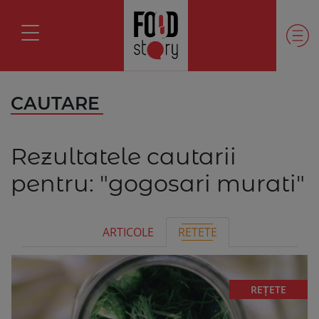
CAUTARE
Rezultatele cautarii
pentru:
"gogosari murati"
ARTICOLE
RETETE
REȚETE