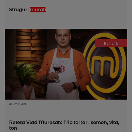
Struguri
murati
REȚETE
acum 13 ani
Reteta Vlad Muresan: Trio tartar : somon, vita,
ton