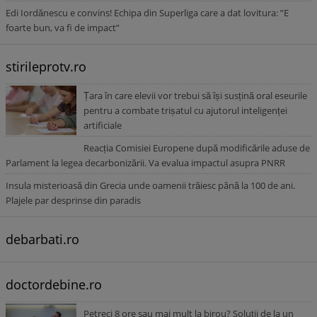
Edi Iordănescu e convins! Echipa din Superliga care a dat lovitura: ”E
foarte bun, va fi de impact”
stirileprotv.ro
Țara în care elevii vor trebui să își susțină oral eseurile
pentru a combate trișatul cu ajutorul inteligenței
artificiale
Reacția Comisiei Europene după modificările aduse de
Parlament la legea decarbonizării. Va evalua impactul asupra PNRR
Insula misterioasă din Grecia unde oamenii trăiesc până la 100 de ani.
Plajele par desprinse din paradis
debarbati.ro
doctordebine.ro
Petreci 8 ore sau mai mult la birou? Soluții de la un