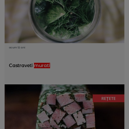
acum 12 ani
Castraveti
murati
REȚETE