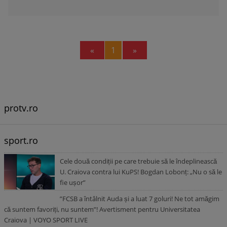
Previous
Next
«
1
»
protv.ro
sport.ro
Cele două condiții pe care trebuie să le îndeplinească
U. Craiova contra lui KuPS! Bogdan Lobonț: „Nu o să le
fie ușor”
”FCSB a întâlnit Auda și a luat 7 goluri! Ne tot amăgim
că suntem favoriți, nu suntem”! Avertisment pentru Universitatea
Craiova | VOYO SPORT LIVE