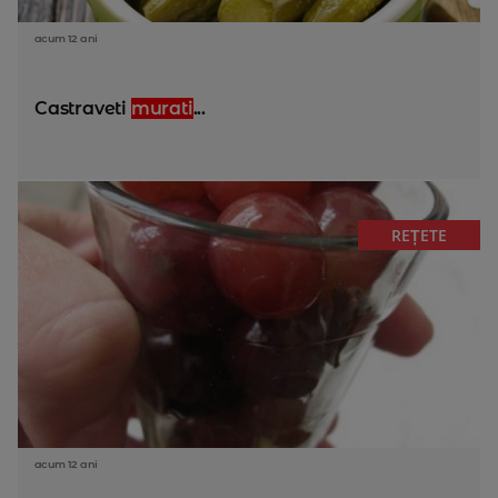
acum 12 ani
Castraveti
murati
...
REȚETE
acum 12 ani