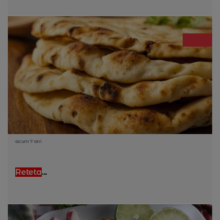
acum 7 ani
Reteta
...