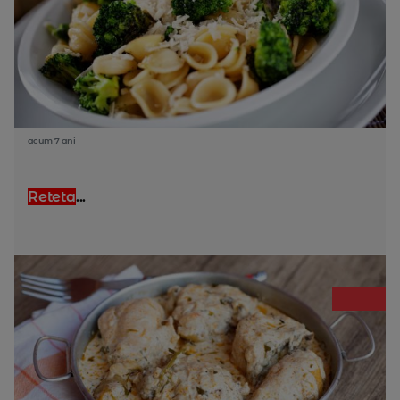
acum 7 ani
Reteta
...