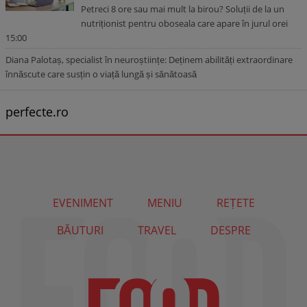
Petreci 8 ore sau mai mult la birou? Soluții de la un
nutriționist pentru oboseala care apare în jurul orei
15:00
Diana Palotaș, specialist în neuroștiințe: Deținem abilități extraordinare
înnăscute care susțin o viață lungă și sănătoasă
perfecte.ro
EVENIMENT
MENIU
REȚETE
BĂUTURI
TRAVEL
DESPRE