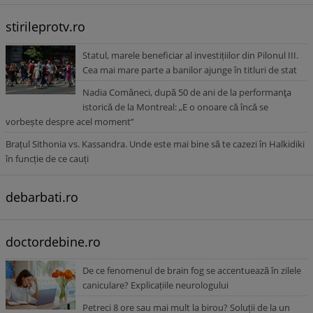
stirileprotv.ro
Statul, marele beneficiar al investițiilor din Pilonul III.
Cea mai mare parte a banilor ajunge în titluri de stat
Nadia Comăneci, după 50 de ani de la performanţa
istorică de la Montreal: „E o onoare că încă se
vorbește despre acel moment”
Brațul Sithonia vs. Kassandra. Unde este mai bine să te cazezi în Halkidiki
în funcție de ce cauți
debarbati.ro
doctordebine.ro
De ce fenomenul de brain fog se accentuează în zilele
caniculare? Explicațiile neurologului
Petreci 8 ore sau mai mult la birou? Soluții de la un