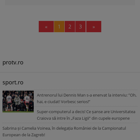
Previous
Next
«
1
2
3
»
protv.ro
sport.ro
Antrenorul lui Dennis Man s-a enervat la interviu: ”Oh,
hai, e ciudat! Vorbesc serios!”
Super-computerul a decis! Ce șanse are Universitatea
Craiova să intre în „Faza Ligii” din cupele europene
Sabrina și Camelia Voinea, în delegația României de la Campionatul
European de la Zagreb!