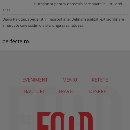
nutriționist pentru oboseala care apare în jurul orei
15:00
Diana Palotaș, specialist în neuroștiințe: Deținem abilități extraordinare
înnăscute care susțin o viață lungă și sănătoasă
perfecte.ro
EVENIMENT
MENIU
REȚETE
BĂUTURI
TRAVEL
DESPRE