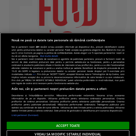
Nouă ne pasă ca datele tale personale să rămână confidențiale
Noi și partenerii noștri
201
stocăm și/sau accesăm informații pe dispozitivul dvs., precum identificatorii cookie
unici pentru prelucrarea datelor cu caracter personal. Puteți accepta sau gestiona alegerile dvs. făcând clic mai jos
sau în orice moment, pe pagina cu politica de confidențialitate. Aceste alegeri vor fi raportate partenerilor noștri și
nu vă vor afecta navigarea.
Mai multe detalii
Noi si partenerii nostri (retelele de socializare si agentiile de publicitate partenere, precum si furnizorii nostri de
servicii de date analitice) prelucram date pentru a permite website-ului sa functioneze, pentru a personaliza
continutul si anunturile publicitare afisate in functie de interesele si/sau profilul dvs., pentru a va oferi functionalitati
aferente retelelor de socializare si pentru a analiza traficul pe website. Beneficiati de drepturile prevazute de art.
15-22 din GDPR in legatura cu prelucrarea datelor cu caracter personal. Aceste drepturi pot fi exercitate prin
modalitatea indicata
aici
. Prin click pe “ACCEPT TOATE”, acceptati folosirea tuturor Tehnologiilor de tip Cookie, care
implica inclusiv acceptul dvs. cu privire la stocarea/accesarea informatiilor de catre Vendor-ii cu care colaboram.
Prin click pe “VREAU SA MODIFIC SETARILE INDIVIDUAL” puteti schimba preferintele in mod individual, mai putin
cele legate de cookie strict necesare pentru functionarea website-ului.
Atât noi, cât și partenerii noștri prelucrăm datele pentru a oferi:
Dezvoltarea și îmbunătățirea serviciilor. Măsurarea performanței reclamelor. Stocarea și/sau accesarea
informațiilor de pe un dispozitiv. Utilizarea profilurilor pentru selectarea conținutului personalizat. Crearea
© 2019 PRO TV S.R.L |
Politica de Cookie
|
Politica
profilurilor de conținut personalizat. Utilizarea profilurilor pentru selectarea publicității personalizate. Crearea
profilurilor pentru publicitate personalizată. Măsurarea performanței conținutului. Înțelegerea publicului prin
de confidentialitate
statistici sau combinații de date din surse diferite. Utilizarea de date limitate pentru a selecta publicitatea. Utilizarea
datelor limitate pentru a selecta conținutul. Date precise de geolocație și identificarea prin scanarea dispozitivului.
Listă parteneri (furnizori)
ACCEPT TOATE
VREAU SA MODIFIC SETARILE INDIVIDUAL