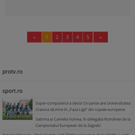
Previous
Next
«
1
2
3
4
5
»
protv.ro
sport.ro
Super-computerul a decis! Ce șanse are Universitatea
Craiova să intre în „Faza Ligii” din cupele europene
Sabrina și Camelia Voinea, în delegația României de la
Campionatul European de la Zagreb!