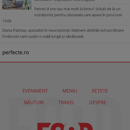
Petreci 8 ore sau mai mult la birou? Soluții de la un
nutriționist pentru oboseala care apare în jurul orei
15:00
Diana Palotaș, specialist în neuroștiințe: Deținem abilități extraordinare
înnăscute care susțin o viață lungă și sănătoasă
perfecte.ro
EVENIMENT
MENIU
REȚETE
BĂUTURI
TRAVEL
DESPRE