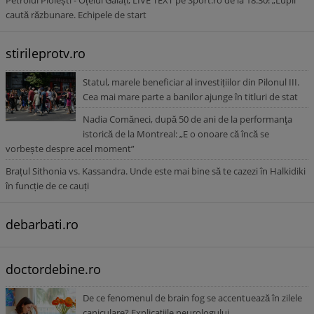
Petrolul Ploiești - Oțelul Galați, LIVE TEXT pe Sport.ro de la 18:30! „Lupii”
caută răzbunare. Echipele de start
stirileprotv.ro
Statul, marele beneficiar al investițiilor din Pilonul III.
Cea mai mare parte a banilor ajunge în titluri de stat
Nadia Comăneci, după 50 de ani de la performanţa
istorică de la Montreal: „E o onoare că încă se
vorbește despre acel moment”
Brațul Sithonia vs. Kassandra. Unde este mai bine să te cazezi în Halkidiki
în funcție de ce cauți
debarbati.ro
doctordebine.ro
De ce fenomenul de brain fog se accentuează în zilele
caniculare? Explicațiile neurologului