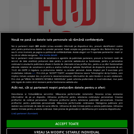
Nouă ne pasă ca datele tale personale să rămână confidențiale
Noi și partenerii noștri
201
stocăm și/sau accesăm informații pe dispozitivul dvs., precum identificatorii cookie
unici pentru prelucrarea datelor cu caracter personal. Puteți accepta sau gestiona alegerile dvs. făcând clic mai jos
sau în orice moment, pe pagina cu politica de confidențialitate. Aceste alegeri vor fi raportate partenerilor noștri și
nu vă vor afecta navigarea.
Mai multe detalii
Noi si partenerii nostri (retelele de socializare si agentiile de publicitate partenere, precum si furnizorii nostri de
servicii de date analitice) prelucram date pentru a permite website-ului sa functioneze, pentru a personaliza
continutul si anunturile publicitare afisate in functie de interesele si/sau profilul dvs., pentru a va oferi functionalitati
aferente retelelor de socializare si pentru a analiza traficul pe website. Beneficiati de drepturile prevazute de art.
15-22 din GDPR in legatura cu prelucrarea datelor cu caracter personal. Aceste drepturi pot fi exercitate prin
modalitatea indicata
aici
. Prin click pe “ACCEPT TOATE”, acceptati folosirea tuturor Tehnologiilor de tip Cookie, care
implica inclusiv acceptul dvs. cu privire la stocarea/accesarea informatiilor de catre Vendor-ii cu care colaboram.
Prin click pe “VREAU SA MODIFIC SETARILE INDIVIDUAL” puteti schimba preferintele in mod individual, mai putin
cele legate de cookie strict necesare pentru functionarea website-ului.
Atât noi, cât și partenerii noștri prelucrăm datele pentru a oferi:
Dezvoltarea și îmbunătățirea serviciilor. Măsurarea performanței reclamelor. Stocarea și/sau accesarea
informațiilor de pe un dispozitiv. Utilizarea profilurilor pentru selectarea conținutului personalizat. Crearea
© 2019 PRO TV S.R.L |
Politica de Cookie
|
Politica
profilurilor de conținut personalizat. Utilizarea profilurilor pentru selectarea publicității personalizate. Crearea
profilurilor pentru publicitate personalizată. Măsurarea performanței conținutului. Înțelegerea publicului prin
de confidentialitate
statistici sau combinații de date din surse diferite. Utilizarea de date limitate pentru a selecta publicitatea. Utilizarea
datelor limitate pentru a selecta conținutul. Date precise de geolocație și identificarea prin scanarea dispozitivului.
Listă parteneri (furnizori)
ACCEPT TOATE
VREAU SA MODIFIC SETARILE INDIVIDUAL