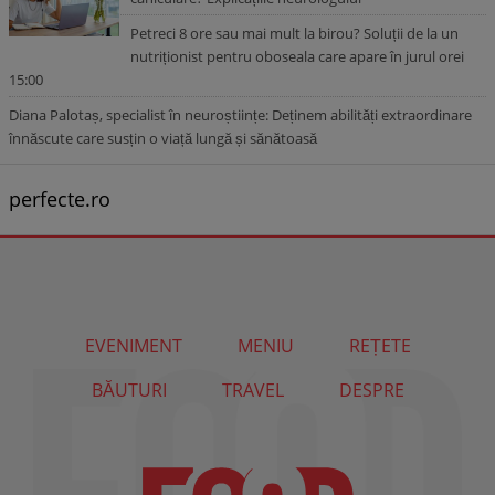
Petreci 8 ore sau mai mult la birou? Soluții de la un
nutriționist pentru oboseala care apare în jurul orei
15:00
Diana Palotaș, specialist în neuroștiințe: Deținem abilități extraordinare
înnăscute care susțin o viață lungă și sănătoasă
perfecte.ro
EVENIMENT
MENIU
REȚETE
BĂUTURI
TRAVEL
DESPRE