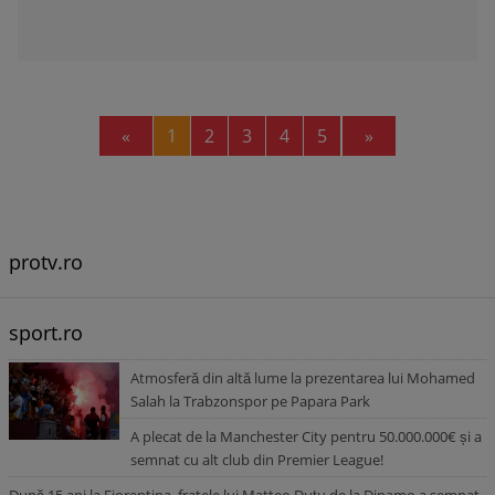
Previous
Next
«
1
2
3
4
5
»
protv.ro
sport.ro
Atmosferă din altă lume la prezentarea lui Mohamed
Salah la Trabzonspor pe Papara Park
A plecat de la Manchester City pentru 50.000.000€ și a
semnat cu alt club din Premier League!