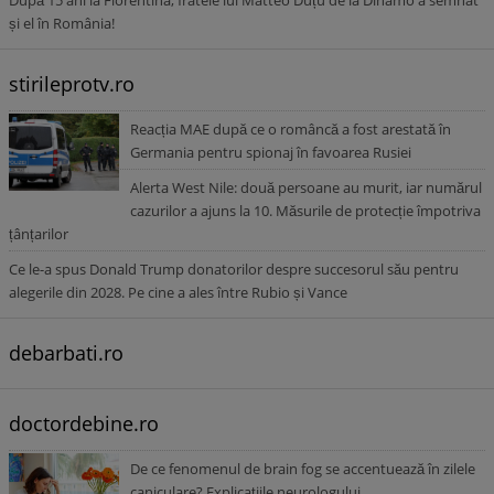
După 15 ani la Fiorentina, fratele lui Matteo Duțu de la Dinamo a semnat
și el în România!
stirileprotv.ro
Reacția MAE după ce o româncă a fost arestată în
Germania pentru spionaj în favoarea Rusiei
Alerta West Nile: două persoane au murit, iar numărul
cazurilor a ajuns la 10. Măsurile de protecție împotriva
țânțarilor
Ce le-a spus Donald Trump donatorilor despre succesorul său pentru
alegerile din 2028. Pe cine a ales între Rubio și Vance
debarbati.ro
doctordebine.ro
De ce fenomenul de brain fog se accentuează în zilele
caniculare? Explicațiile neurologului