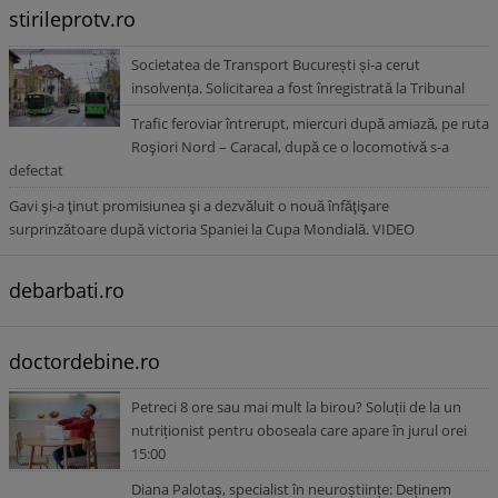
stirileprotv.ro
Societatea de Transport București și-a cerut
insolvența. Solicitarea a fost înregistrată la Tribunal
Trafic feroviar întrerupt, miercuri după amiază, pe ruta
Roşiori Nord – Caracal, după ce o locomotivă s-a
defectat
Gavi şi-a ţinut promisiunea şi a dezvăluit o nouă înfăţişare
surprinzătoare după victoria Spaniei la Cupa Mondială. VIDEO
debarbati.ro
doctordebine.ro
Petreci 8 ore sau mai mult la birou? Soluții de la un
nutriționist pentru oboseala care apare în jurul orei
15:00
Diana Palotaș, specialist în neuroștiințe: Deținem