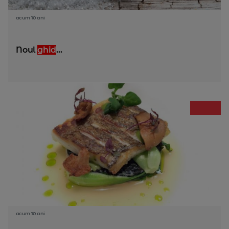
acum 10 ani
Noul
ghid
...
acum 10 ani