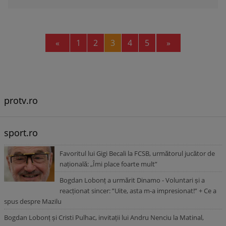
Previous
Next
«
1
2
3
4
5
»
protv.ro
sport.ro
Favoritul lui Gigi Becali la FCSB, următorul jucător de
națională: „Îmi place foarte mult”
Bogdan Lobonț a urmărit Dinamo - Voluntari și a
reacționat sincer: ”Uite, asta m-a impresionat!” + Ce a
spus despre Mazilu
Bogdan Lobonț și Cristi Pulhac, invitații lui Andru Nenciu la Matinal,