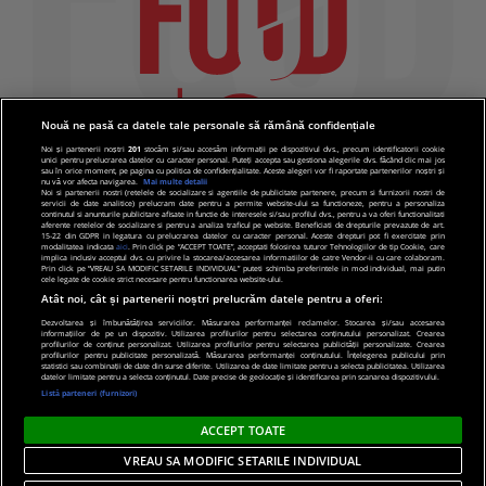
Nouă ne pasă ca datele tale personale să rămână confidențiale
Noi și partenerii noștri
201
stocăm și/sau accesăm informații pe dispozitivul dvs., precum identificatorii cookie
unici pentru prelucrarea datelor cu caracter personal. Puteți accepta sau gestiona alegerile dvs. făcând clic mai jos
sau în orice moment, pe pagina cu politica de confidențialitate. Aceste alegeri vor fi raportate partenerilor noștri și
nu vă vor afecta navigarea.
Mai multe detalii
Noi si partenerii nostri (retelele de socializare si agentiile de publicitate partenere, precum si furnizorii nostri de
servicii de date analitice) prelucram date pentru a permite website-ului sa functioneze, pentru a personaliza
continutul si anunturile publicitare afisate in functie de interesele si/sau profilul dvs., pentru a va oferi functionalitati
aferente retelelor de socializare si pentru a analiza traficul pe website. Beneficiati de drepturile prevazute de art.
15-22 din GDPR in legatura cu prelucrarea datelor cu caracter personal. Aceste drepturi pot fi exercitate prin
modalitatea indicata
aici
. Prin click pe “ACCEPT TOATE”, acceptati folosirea tuturor Tehnologiilor de tip Cookie, care
implica inclusiv acceptul dvs. cu privire la stocarea/accesarea informatiilor de catre Vendor-ii cu care colaboram.
Prin click pe “VREAU SA MODIFIC SETARILE INDIVIDUAL” puteti schimba preferintele in mod individual, mai putin
cele legate de cookie strict necesare pentru functionarea website-ului.
Atât noi, cât și partenerii noștri prelucrăm datele pentru a oferi:
Dezvoltarea și îmbunătățirea serviciilor. Măsurarea performanței reclamelor. Stocarea și/sau accesarea
informațiilor de pe un dispozitiv. Utilizarea profilurilor pentru selectarea conținutului personalizat. Crearea
© 2019 PRO TV S.R.L |
Politica de Cookie
|
Politica
profilurilor de conținut personalizat. Utilizarea profilurilor pentru selectarea publicității personalizate. Crearea
profilurilor pentru publicitate personalizată. Măsurarea performanței conținutului. Înțelegerea publicului prin
de confidentialitate
statistici sau combinații de date din surse diferite. Utilizarea de date limitate pentru a selecta publicitatea. Utilizarea
datelor limitate pentru a selecta conținutul. Date precise de geolocație și identificarea prin scanarea dispozitivului.
Listă parteneri (furnizori)
ACCEPT TOATE
VREAU SA MODIFIC SETARILE INDIVIDUAL