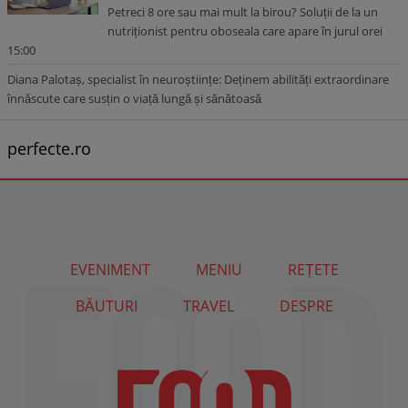
Petreci 8 ore sau mai mult la birou? Soluții de la un
nutriționist pentru oboseala care apare în jurul orei
15:00
Diana Palotaș, specialist în neuroștiințe: Deținem abilități extraordinare
înnăscute care susțin o viață lungă și sănătoasă
perfecte.ro
EVENIMENT
MENIU
REȚETE
BĂUTURI
TRAVEL
DESPRE