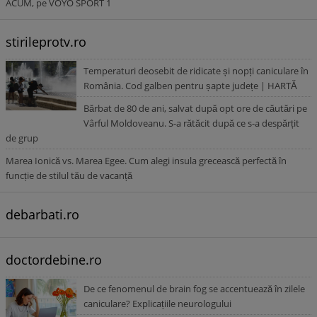
ACUM, pe VOYO SPORT 1
stirileprotv.ro
Temperaturi deosebit de ridicate și nopți caniculare în
România. Cod galben pentru șapte județe | HARTĂ
Bărbat de 80 de ani, salvat după opt ore de căutări pe
Vârful Moldoveanu. S-a rătăcit după ce s-a despărțit
de grup
Marea Ionică vs. Marea Egee. Cum alegi insula grecească perfectă în
funcție de stilul tău de vacanță
debarbati.ro
doctordebine.ro
De ce fenomenul de brain fog se accentuează în zilele
caniculare? Explicațiile neurologului