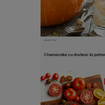
acum 7 ani
Cheesecake cu dovleac la paha