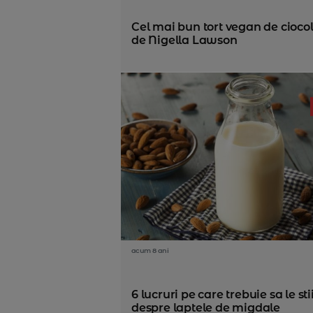
Cel mai bun tort vegan de ciocol
de Nigella Lawson
acum 8 ani
6 lucruri pe care trebuie sa le sti
despre laptele de migdale