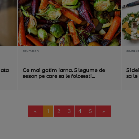
acum 8 ani
acum 8 
data
Ce mai gatim iarna. 5 legume de
5 ide
sezon pe care sa le folosesti...
sa le
Previous
Next
«
1
2
3
4
5
»