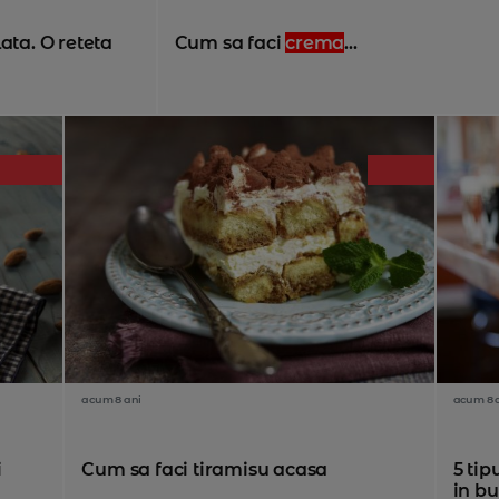
ata. O reteta
Cum sa faci
crema
...
acum 8 ani
acum 8 
i
Cum sa faci tiramisu acasa
5 tip
in b