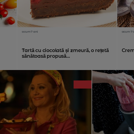
acum 7 ani
acum 7 
Tartă cu ciocolată și zmeură, o rețetă
Creme
sănătoasă propusă...