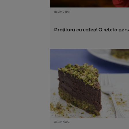
acum 7 ani
Prajitura cu cafea! O reteta pers
acum 8 ani