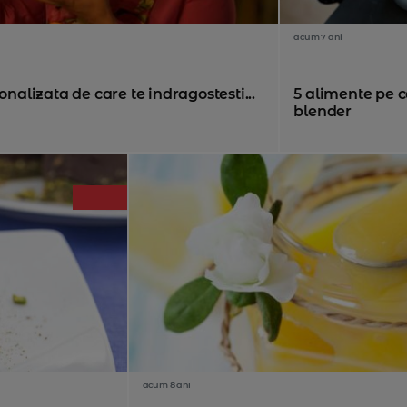
acum 7 ani
onalizata de care te indragostesti...
5 alimente pe ca
blender
acum 8 ani