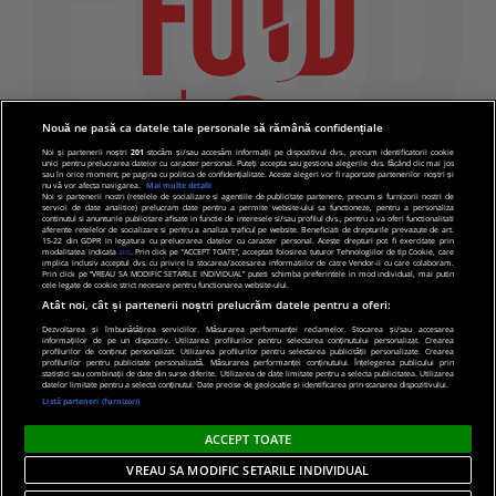
Nouă ne pasă ca datele tale personale să rămână confidențiale
Noi și partenerii noștri
201
stocăm și/sau accesăm informații pe dispozitivul dvs., precum identificatorii cookie
unici pentru prelucrarea datelor cu caracter personal. Puteți accepta sau gestiona alegerile dvs. făcând clic mai jos
sau în orice moment, pe pagina cu politica de confidențialitate. Aceste alegeri vor fi raportate partenerilor noștri și
nu vă vor afecta navigarea.
Mai multe detalii
Noi si partenerii nostri (retelele de socializare si agentiile de publicitate partenere, precum si furnizorii nostri de
servicii de date analitice) prelucram date pentru a permite website-ului sa functioneze, pentru a personaliza
continutul si anunturile publicitare afisate in functie de interesele si/sau profilul dvs., pentru a va oferi functionalitati
aferente retelelor de socializare si pentru a analiza traficul pe website. Beneficiati de drepturile prevazute de art.
15-22 din GDPR in legatura cu prelucrarea datelor cu caracter personal. Aceste drepturi pot fi exercitate prin
modalitatea indicata
aici
. Prin click pe “ACCEPT TOATE”, acceptati folosirea tuturor Tehnologiilor de tip Cookie, care
implica inclusiv acceptul dvs. cu privire la stocarea/accesarea informatiilor de catre Vendor-ii cu care colaboram.
Prin click pe “VREAU SA MODIFIC SETARILE INDIVIDUAL” puteti schimba preferintele in mod individual, mai putin
cele legate de cookie strict necesare pentru functionarea website-ului.
Atât noi, cât și partenerii noștri prelucrăm datele pentru a oferi:
Dezvoltarea și îmbunătățirea serviciilor. Măsurarea performanței reclamelor. Stocarea și/sau accesarea
informațiilor de pe un dispozitiv. Utilizarea profilurilor pentru selectarea conținutului personalizat. Crearea
© 2019 PRO TV S.R.L |
Politica de Cookie
|
Politica
profilurilor de conținut personalizat. Utilizarea profilurilor pentru selectarea publicității personalizate. Crearea
profilurilor pentru publicitate personalizată. Măsurarea performanței conținutului. Înțelegerea publicului prin
de confidentialitate
statistici sau combinații de date din surse diferite. Utilizarea de date limitate pentru a selecta publicitatea. Utilizarea
datelor limitate pentru a selecta conținutul. Date precise de geolocație și identificarea prin scanarea dispozitivului.
Listă parteneri (furnizori)
ACCEPT TOATE
VREAU SA MODIFIC SETARILE INDIVIDUAL