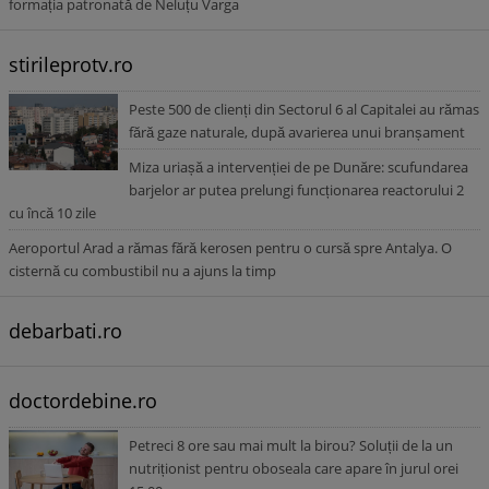
formația patronată de Neluțu Varga
stirileprotv.ro
Peste 500 de clienți din Sectorul 6 al Capitalei au rămas
fără gaze naturale, după avarierea unui branșament
Miza uriașă a intervenției de pe Dunăre: scufundarea
barjelor ar putea prelungi funcționarea reactorului 2
cu încă 10 zile
Aeroportul Arad a rămas fără kerosen pentru o cursă spre Antalya. O
cisternă cu combustibil nu a ajuns la timp
debarbati.ro
doctordebine.ro
Petreci 8 ore sau mai mult la birou? Soluții de la un
nutriționist pentru oboseala care apare în jurul orei