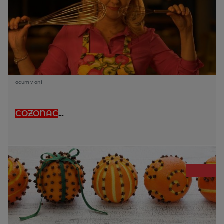
acum 7 ani
COZONAC
...