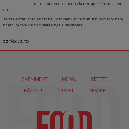
nutriționist pentru oboseala care apare în jurul orei
15:00
Diana Palotaș, specialist în neuroștiințe: Deținem abilități extraordinare
înnăscute care susțin o viață lungă și sănătoasă
perfecte.ro
EVENIMENT
MENIU
REȚETE
BĂUTURI
TRAVEL
DESPRE