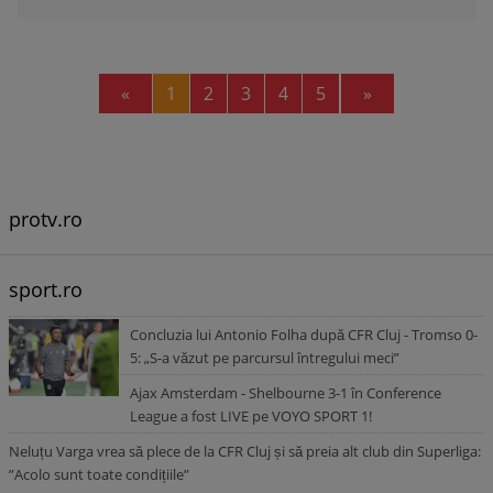
Previous
Next
«
1
2
3
4
5
»
protv.ro
sport.ro
Concluzia lui Antonio Folha după CFR Cluj - Tromso 0-
5: „S-a văzut pe parcursul întregului meci”
Ajax Amsterdam - Shelbourne 3-1 în Conference
League a fost LIVE pe VOYO SPORT 1!
Neluțu Varga vrea să plece de la CFR Cluj și să preia alt club din Superliga:
”Acolo sunt toate condițiile”