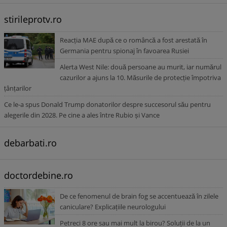
stirileprotv.ro
Reacția MAE după ce o româncă a fost arestată în
Germania pentru spionaj în favoarea Rusiei
Alerta West Nile: două persoane au murit, iar numărul
cazurilor a ajuns la 10. Măsurile de protecție împotriva
țânțarilor
Ce le-a spus Donald Trump donatorilor despre succesorul său pentru
alegerile din 2028. Pe cine a ales între Rubio și Vance
debarbati.ro
doctordebine.ro
De ce fenomenul de brain fog se accentuează în zilele
caniculare? Explicațiile neurologului
Petreci 8 ore sau mai mult la birou? Soluții de la un