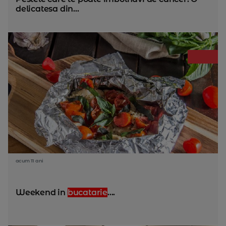
delicatesa din...
acum 11 ani
Weekend in
bucatarie
....