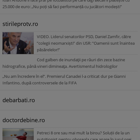
Ioan Andone îl face praf pe fotbalistul pe care Gigi Becali îl plătește cu
25.000 de euro: „Nu poți să faci performanță cu jucători modești”
stirileprotv.ro
VIDEO. Liderul senatorilor PSD, Daniel Zamfir, către
”colegii neomarxiști” din USR: ”Oamenii sunt înaintea
păsărelelor!”
Cod galben de inundaţii pe râuri din zece bazine
hidrografice, până vineri dimineaţa. Avertismentul hidrologilor
„Nu am încredere în el”. Premierul Canadei l-a criticat dur pe Gianni
Infantino, după controversele de la FIFA
debarbati.ro
doctordebine.ro
Petreci 8 ore sau mai mult la birou? Soluții de la un
nutriționist pentru oboseala care apare în jurul orei