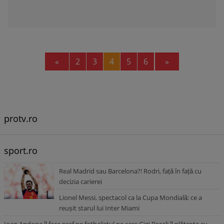
Previous
Next
«
2
3
4
5
6
»
protv.ro
sport.ro
Real Madrid sau Barcelona?! Rodri, față în față cu
decizia carierei
Lionel Messi, spectacol ca la Cupa Mondială: ce a
reușit starul lui Inter Miami