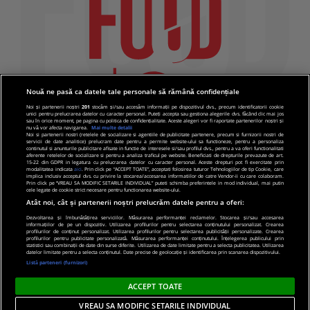
Nouă ne pasă ca datele tale personale să rămână confidențiale
Noi și partenerii noștri
201
stocăm și/sau accesăm informații pe dispozitivul dvs., precum identificatorii cookie
unici pentru prelucrarea datelor cu caracter personal. Puteți accepta sau gestiona alegerile dvs. făcând clic mai jos
sau în orice moment, pe pagina cu politica de confidențialitate. Aceste alegeri vor fi raportate partenerilor noștri și
nu vă vor afecta navigarea.
Mai multe detalii
Noi si partenerii nostri (retelele de socializare si agentiile de publicitate partenere, precum si furnizorii nostri de
servicii de date analitice) prelucram date pentru a permite website-ului sa functioneze, pentru a personaliza
continutul si anunturile publicitare afisate in functie de interesele si/sau profilul dvs., pentru a va oferi functionalitati
aferente retelelor de socializare si pentru a analiza traficul pe website. Beneficiati de drepturile prevazute de art.
15-22 din GDPR in legatura cu prelucrarea datelor cu caracter personal. Aceste drepturi pot fi exercitate prin
modalitatea indicata
aici
. Prin click pe “ACCEPT TOATE”, acceptati folosirea tuturor Tehnologiilor de tip Cookie, care
implica inclusiv acceptul dvs. cu privire la stocarea/accesarea informatiilor de catre Vendor-ii cu care colaboram.
Prin click pe “VREAU SA MODIFIC SETARILE INDIVIDUAL” puteti schimba preferintele in mod individual, mai putin
cele legate de cookie strict necesare pentru functionarea website-ului.
Atât noi, cât și partenerii noștri prelucrăm datele pentru a oferi:
Dezvoltarea și îmbunătățirea serviciilor. Măsurarea performanței reclamelor. Stocarea și/sau accesarea
informațiilor de pe un dispozitiv. Utilizarea profilurilor pentru selectarea conținutului personalizat. Crearea
© 2019 PRO TV S.R.L |
Politica de Cookie
|
Politica
profilurilor de conținut personalizat. Utilizarea profilurilor pentru selectarea publicității personalizate. Crearea
profilurilor pentru publicitate personalizată. Măsurarea performanței conținutului. Înțelegerea publicului prin
de confidentialitate
statistici sau combinații de date din surse diferite. Utilizarea de date limitate pentru a selecta publicitatea. Utilizarea
datelor limitate pentru a selecta conținutul. Date precise de geolocație și identificarea prin scanarea dispozitivului.
Listă parteneri (furnizori)
ACCEPT TOATE
VREAU SA MODIFIC SETARILE INDIVIDUAL