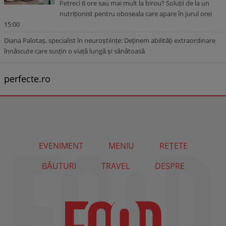
Petreci 8 ore sau mai mult la birou? Soluții de la un
nutriționist pentru oboseala care apare în jurul orei
15:00
Diana Palotaș, specialist în neuroștiințe: Deținem abilități extraordinare
înnăscute care susțin o viață lungă și sănătoasă
perfecte.ro
EVENIMENT
MENIU
REȚETE
BĂUTURI
TRAVEL
DESPRE