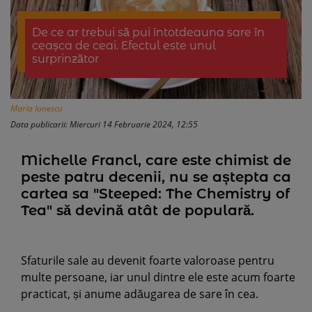
De ce ar trebui să pui întotdeauna sare în
ceașca de ceai. Efectul este unul
surprinzător
Maria Ionescu
Data publicarii: Miercuri 14 Februarie 2024, 12:55
Michelle Francl, care este chimist de
peste patru decenii, nu se aștepta ca
cartea sa "Steeped: The Chemistry of
Tea" să devină atât de populară.
Sfaturile sale au devenit foarte valoroase pentru
multe persoane, iar unul dintre ele este acum foarte
practicat, și anume adăugarea de sare în cea.