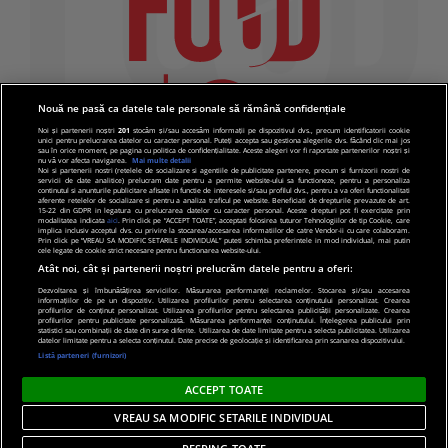
Nouă ne pasă ca datele tale personale să rămână confidențiale
Noi și partenerii noștri
201
stocăm și/sau accesăm informații pe dispozitivul dvs., precum identificatorii cookie
unici pentru prelucrarea datelor cu caracter personal. Puteți accepta sau gestiona alegerile dvs. făcând clic mai jos
sau în orice moment, pe pagina cu politica de confidențialitate. Aceste alegeri vor fi raportate partenerilor noștri și
nu vă vor afecta navigarea.
Mai multe detalii
Noi si partenerii nostri (retelele de socializare si agentiile de publicitate partenere, precum si furnizorii nostri de
servicii de date analitice) prelucram date pentru a permite website-ului sa functioneze, pentru a personaliza
continutul si anunturile publicitare afisate in functie de interesele si/sau profilul dvs., pentru a va oferi functionalitati
aferente retelelor de socializare si pentru a analiza traficul pe website. Beneficiati de drepturile prevazute de art.
15-22 din GDPR in legatura cu prelucrarea datelor cu caracter personal. Aceste drepturi pot fi exercitate prin
modalitatea indicata
aici
. Prin click pe “ACCEPT TOATE”, acceptati folosirea tuturor Tehnologiilor de tip Cookie, care
implica inclusiv acceptul dvs. cu privire la stocarea/accesarea informatiilor de catre Vendor-ii cu care colaboram.
Prin click pe “VREAU SA MODIFIC SETARILE INDIVIDUAL” puteti schimba preferintele in mod individual, mai putin
cele legate de cookie strict necesare pentru functionarea website-ului.
Atât noi, cât și partenerii noștri prelucrăm datele pentru a oferi:
Dezvoltarea și îmbunătățirea serviciilor. Măsurarea performanței reclamelor. Stocarea și/sau accesarea
informațiilor de pe un dispozitiv. Utilizarea profilurilor pentru selectarea conținutului personalizat. Crearea
© 2019 PRO TV S.R.L |
Politica de Cookie
|
Politica
profilurilor de conținut personalizat. Utilizarea profilurilor pentru selectarea publicității personalizate. Crearea
profilurilor pentru publicitate personalizată. Măsurarea performanței conținutului. Înțelegerea publicului prin
de confidentialitate
statistici sau combinații de date din surse diferite. Utilizarea de date limitate pentru a selecta publicitatea. Utilizarea
datelor limitate pentru a selecta conținutul. Date precise de geolocație și identificarea prin scanarea dispozitivului.
Listă parteneri (furnizori)
ACCEPT TOATE
VREAU SA MODIFIC SETARILE INDIVIDUAL