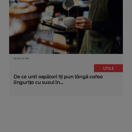
acum 2 ani
UTILE
De ce unii ospătari îți pun lângă cafea
lingurița cu susul în...