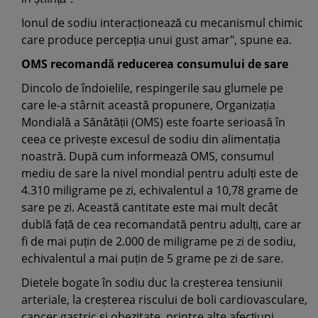
Ionul de sodiu interacționează cu mecanismul chimic
care produce percepția unui gust amar", spune ea.
OMS recomandă reducerea consumului de sare
Dincolo de îndoielile, respingerile sau glumele pe
care le-a stârnit această propunere, Organizația
Mondială a Sănătății (OMS) este foarte serioasă în
ceea ce privește excesul de sodiu din alimentația
noastră. După cum informează OMS, consumul
mediu de sare la nivel mondial pentru adulți este de
4.310 miligrame pe zi, echivalentul a 10,78 grame de
sare pe zi. Această cantitate este mai mult decât
dublă față de cea recomandată pentru adulți, care ar
fi de mai puțin de 2.000 de miligrame pe zi de sodiu,
echivalentul a mai puțin de 5 grame pe zi de sare.
Dietele bogate în sodiu duc la creșterea tensiunii
arteriale, la creșterea riscului de boli cardiovasculare,
cancer gastric și obezitate, printre alte afecțiuni.