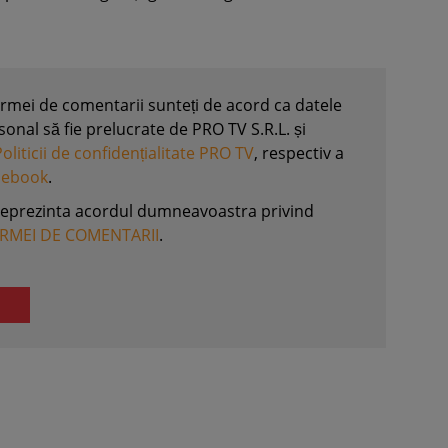
formei de comentarii sunteți de acord ca datele
nal să fie prelucrate de PRO TV S.R.L. și
Politicii de confidențialitate PRO TV
, respectiv a
acebook
.
reprezinta acordul dumneavoastra privind
ORMEI DE COMENTARII
.