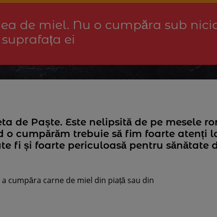
ea de miel. Nu o cumpăra sub nici
 suprafața ei
ta de Paște. Este nelipsită de pe mesele ro
d o cumpărăm trebuie să fim foarte atenți l
te fi și foarte periculoasă pentru sănătate 
de a cumpăra carne de miel din piață sau din