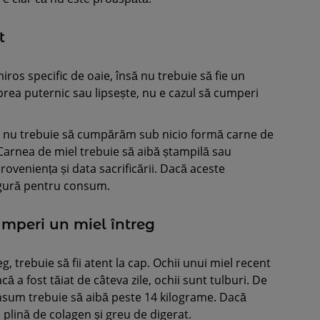
nt
os specific de oaie, însă nu trebuie să fie un
prea puternic sau lipsește, nu e cazul să cumperi
 că nu trebuie să cumpărăm sub nicio formă carne de
Carnea de miel trebuie să aibă ștampilă sau
proveniența și data sacrificării. Dacă aceste
sigură pentru consum.
cumperi un miel întreg
, trebuie să fii atent la cap. Ochii unui miel recent
acă a fost tăiat de câteva zile, ochii sunt tulburi. De
sum trebuie să aibă peste 14 kilograme. Dacă
 plină de colagen și greu de digerat.