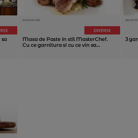
acum 12 ani
acum 13 
ERSE
DIVERSE
 sa
Masa de Paste in stil MasterChef.
3 gar
Cu ce garnitura si cu ce vin sa...