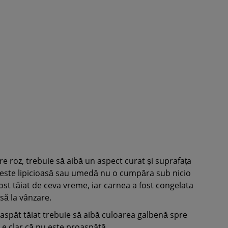
e roz, trebuie să aibă un aspect curat și suprafața
 este lipicioasă sau umedă nu o cumpăra sub nicio
st tăiat de ceva vreme, iar carnea a fost congelata
usă la vânzare.
spăt tăiat trebuie să aibă culoarea galbenă spre
 e clar că nu este proaspătă.