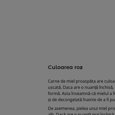
Culoarea roz
Carne de miel proaspăta are culoar
uscată. Daca are o nuanță închisă,
formă. Asta înseamnă că mielul a fo
și de decongelată înainte de a fi p
De asemenea, pielea unui miel proa
alb. Dacă are o nuanță mai închisă,