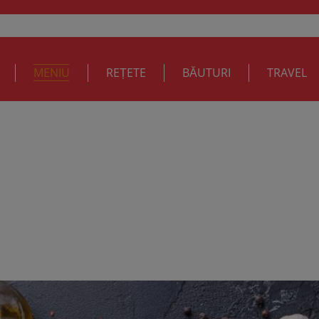
MENIU
REȚETE
BĂUTURI
TRAVEL