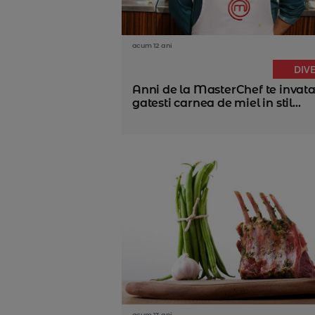
acum 12 ani
DIV
Anni de la MasterChef te invata
gatesti carnea de miel in stil...
acum 13 ani