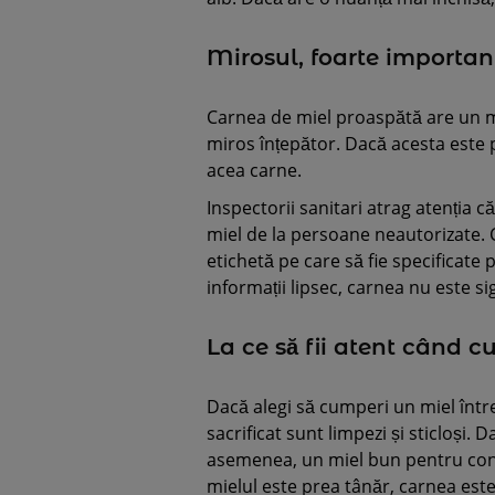
Mirosul, foarte importa
Carnea de miel proaspătă are un mir
miros înțepător. Dacă acesta este 
acea carne.
Inspectorii sanitari atrag atenția
miel de la persoane neautorizate. 
etichetă pe care să fie specificate 
informații lipsec, carnea nu este 
La ce să fii atent când 
Dacă alegi să cumperi un miel întreg
sacrificat sunt limpezi și sticloși. D
asemenea, un miel bun pentru con
mielul este prea tânăr, carnea este