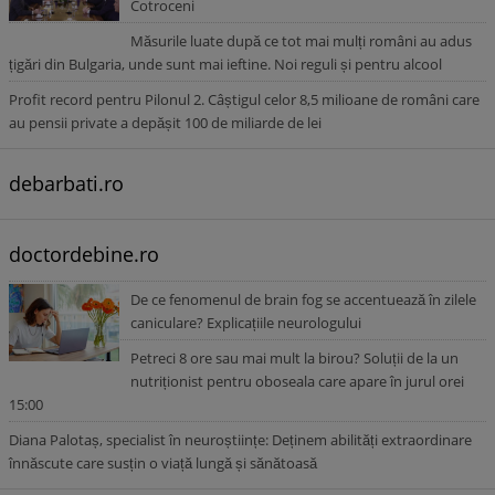
Cotroceni
Măsurile luate după ce tot mai mulți români au adus
țigări din Bulgaria, unde sunt mai ieftine. Noi reguli și pentru alcool
Profit record pentru Pilonul 2. Câștigul celor 8,5 milioane de români care
au pensii private a depășit 100 de miliarde de lei
debarbati.ro
doctordebine.ro
De ce fenomenul de brain fog se accentuează în zilele
caniculare? Explicațiile neurologului
Petreci 8 ore sau mai mult la birou? Soluții de la un
nutriționist pentru oboseala care apare în jurul orei
15:00
Diana Palotaș, specialist în neuroștiințe: Deținem abilități extraordinare
înnăscute care susțin o viață lungă și sănătoasă