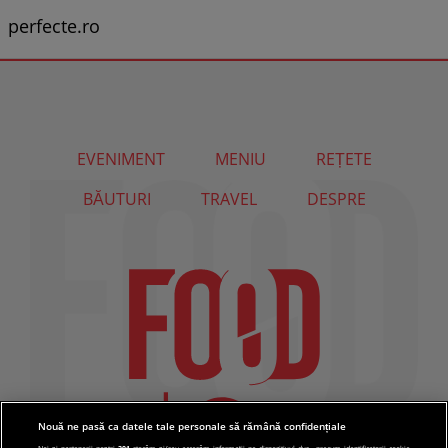
perfecte.ro
EVENIMENT
MENIU
REȚETE
BĂUTURI
TRAVEL
DESPRE
Nouă ne pasă ca datele tale personale să rămână confidențiale
Noi și partenerii noștri
201
stocăm și/sau accesăm informații pe dispozitivul dvs., precum identificatorii cookie