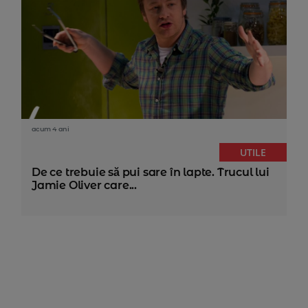
acum 4 ani
UTILE
De ce trebuie să pui sare în lapte. Trucul lui
Jamie Oliver care...