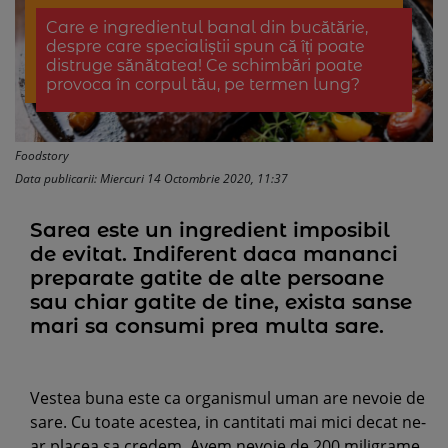
Care e ingredientul banal din bucătărie,
despre care specialiștii spun că îți poate
distruge sănătatea! Ce schimbări poate
provoca în corpul tău, pe termen lung?
Foodstory
Data publicarii: Miercuri 14 Octombrie 2020, 11:37
Sarea este un ingredient imposibil
de evitat. Indiferent daca mananci
preparate gatite de alte persoane
sau chiar gatite de tine, exista sanse
mari sa consumi prea multa sare.
Vestea buna este ca organismul uman are nevoie de
sare. Cu toate acestea, in cantitati mai mici decat ne-
ar placea sa credem. Avem nevoie de 200 miligrame