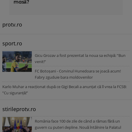
masă?
protv.ro
sport.ro
Gicu Grozav a fost prezentat la noua sa echipă: ”Bun
venit!”
FC Botoșani - Corvinul Hunedoara se joacă acum!
Fabry zguduie bara moldovenilor
Karlo Muhar a reacționat după ce Gigi Becali a anunțat că îl vrea la FCSB:
”Cu siguranță!”
stirileprotv.ro
România face 100 de zile de când a rămas fără un
guvern cu puteri depline. Nouă întâlnire la Palatul