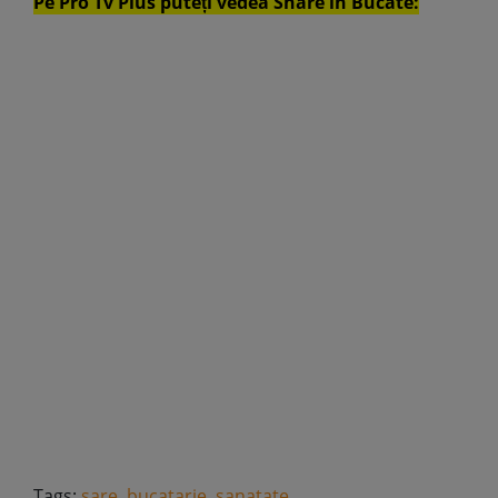
Pe Pro Tv Plus puteți vedea Share în Bucate:
Tags:
sare
,
bucatarie
,
sanatate