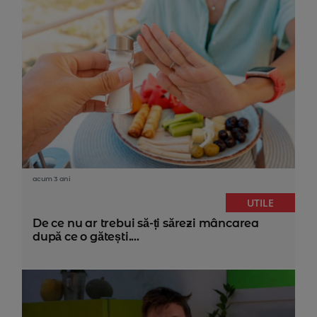
acum 3 ani
UTILE
De ce nu ar trebui să-ți sărezi mâncarea
după ce o gătești....