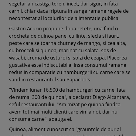
vegetarian castiga teren, incet, dar sigur, in fata
carnii, chiar daca friptura in sange ramane regele de
necontestat al localurilor de alimentatie publica.
Gaston Acurio propune doua retete, una fiind o
crocheta de quinoa pane, cu linte, sfecla si iaurt,
peste care se toarna chutney de mango, si cealalta,
cu broccoli si quinoa, marinat cu salata, sos de
wasabi, crema de usturoi si solzi de ceapa. Placerea
gustativa este indiscutabila, insa consumul ramane
redus in comparatie cu hamburgerii cu carne care se
vand in restaurantul sau Papacho's.
"Vindem lunar 16.500 de hamburgeri cu carne, fata
de numai 300 de quinoa", a declarat Diego Alcantara,
seful restaurantului. "Am mizat pe quinoa fiindca
avem tot mai multi clienti care vin la noi, dar nu
consuma carne", adauga el.
Quinoa, aliment cunoscut ca "grauntele de aur al