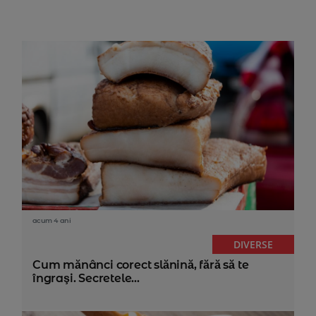
acum 4 ani
DIVERSE
Cum mănânci corect slănină, fără să te
îngraşi. Secretele...