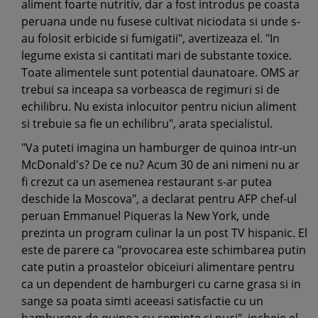
aliment foarte nutritiv, dar a fost introdus pe coasta
peruana unde nu fusese cultivat niciodata si unde s-
au folosit erbicide si fumigatii", avertizeaza el. "In
legume exista si cantitati mari de substante toxice.
Toate alimentele sunt potential daunatoare. OMS ar
trebui sa inceapa sa vorbeasca de regimuri si de
echilibru. Nu exista inlocuitor pentru niciun aliment
si trebuie sa fie un echilibru", arata specialistul.
"Va puteti imagina un hamburger de quinoa intr-un
McDonald's? De ce nu? Acum 30 de ani nimeni nu ar
fi crezut ca un asemenea restaurant s-ar putea
deschide la Moscova", a declarat pentru AFP chef-ul
peruan Emmanuel Piqueras la New York, unde
prezinta un program culinar la un post TV hispanic. El
este de parere ca "provocarea este schimbarea putin
cate putin a proastelor obiceiuri alimentare pentru
ca un dependent de hamburgeri cu carne grasa si in
sange sa poata simti aceeasi satisfactie cu un