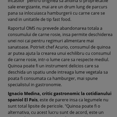
incasilor" pentru originea sa andina si proprietatile
sale energizante, mai are un drum lung de parcurs
pana sa inlocuiasca hamburgerii cu carne care se
vand in unitatile de tip fast food.
Raportul OMS nu prevede abandonarea totala a
consumului de carne rosie, insa permite deschiderea
unei noi cai pentru regimuri alimentare mai
sanatoase. Potrivit chef Acurio, consumul de quinoa
ar putea ajuta la crearea unui echilibru cu consumul
de carne rosie, intr-o lume care sa respecte mediul.
Quinoa poate fi un instrument delicios care sa
deschida un spatiu unde intreaga lume vegetala sa
poata fi consumata ca hamburger, mai spune
specialistul in gastronomie.
Ignacio Medina, critic gastronomic la cotidianului
spaniol El Pais
, este de parere insa ca legumele nu
sunt total lipsite de pericole. "Quinoa poate fi o
alternativa, cu acest lucru sunt de acord, este un