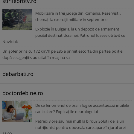
stirileprotv.ro
Mobilizare în trei județe din România. Rezerviștii,
chemați la exerciții militare în septembrie
Explozie în Bulgaria, la un depozit de armament
posibil destinat Ucrainei. Patronul fusese otrăvit cu
Noviciok
Un șofer prins cu 172 km/h pe E85 a primit escortă din partea poliției
după ce agenții s-au uitat în mașina sa
debarbati.ro
doctordebine.ro
De ce fenomenul de brain fog se accentuează în zilele
caniculare? Explicațiile neurologului
Petreci 8 ore sau mai mult la birou? Soluții de la un
nutriționist pentru oboseala care apare în jurul orei
15:00