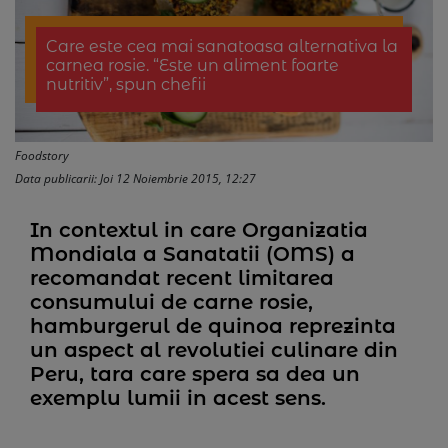
Care este cea mai sanatoasa alternativa la
carnea rosie. “Este un aliment foarte
nutritiv”, spun chefii
Foodstory
Data publicarii: Joi 12 Noiembrie 2015, 12:27
In contextul in care Organizatia
Mondiala a Sanatatii (OMS) a
recomandat recent limitarea
consumului de carne rosie,
hamburgerul de quinoa reprezinta
un aspect al revolutiei culinare din
Peru, tara care spera sa dea un
exemplu lumii in acest sens.