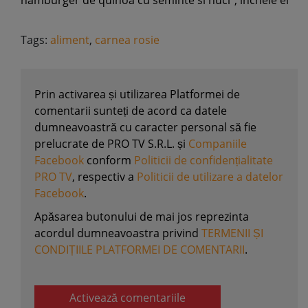
hamburger de quinoa cu seminte si nuci", incheie el
Tags:
aliment
,
carnea rosie
Prin activarea și utilizarea Platformei de
comentarii sunteți de acord ca datele
dumneavoastră cu caracter personal să fie
prelucrate de PRO TV S.R.L. și
Companiile
Facebook
conform
Politicii de confidențialitate
PRO TV
, respectiv a
Politicii de utilizare a datelor
Facebook
.
Apăsarea butonului de mai jos reprezinta
acordul dumneavoastra privind
TERMENII ȘI
CONDIȚIILE PLATFORMEI DE COMENTARII
.
Activează comentariile