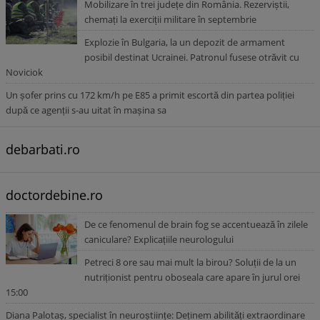
Mobilizare în trei județe din România. Rezerviștii,
chemați la exerciții militare în septembrie
Explozie în Bulgaria, la un depozit de armament
posibil destinat Ucrainei. Patronul fusese otrăvit cu
Noviciok
Un șofer prins cu 172 km/h pe E85 a primit escortă din partea poliției
după ce agenții s-au uitat în mașina sa
debarbati.ro
doctordebine.ro
De ce fenomenul de brain fog se accentuează în zilele
caniculare? Explicațiile neurologului
Petreci 8 ore sau mai mult la birou? Soluții de la un
nutriționist pentru oboseala care apare în jurul orei
15:00
Diana Palotaș, specialist în neuroștiințe: Deținem abilități extraordinare