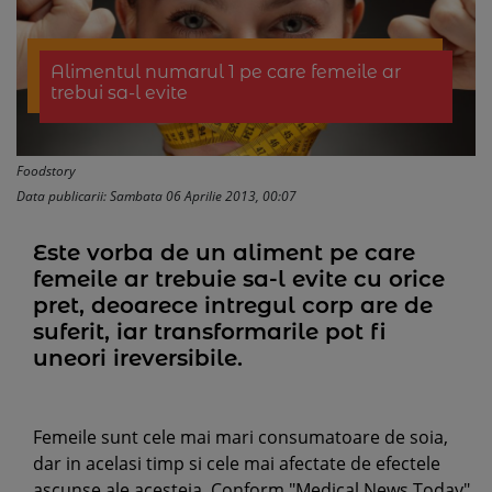
Alimentul numarul 1 pe care femeile ar
trebui sa-l evite
Foodstory
Data publicarii: Sambata 06 Aprilie 2013, 00:07
Este vorba de un aliment pe care
femeile ar trebuie sa-l evite cu orice
pret, deoarece intregul corp are de
suferit, iar transformarile pot fi
uneori ireversibile.
Femeile sunt cele mai mari consumatoare de soia,
dar in acelasi timp si cele mai afectate de efectele
ascunse ale acesteia. Conform "Medical News Today",