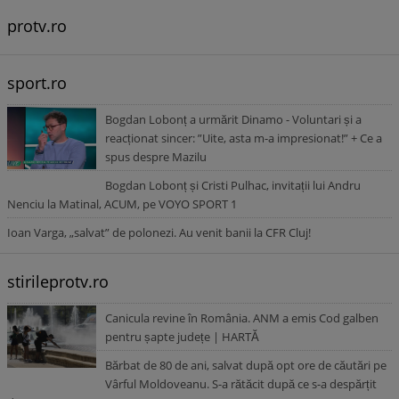
protv.ro
sport.ro
Bogdan Lobonț a urmărit Dinamo - Voluntari și a
reacționat sincer: ”Uite, asta m-a impresionat!” + Ce a
spus despre Mazilu
Bogdan Lobonț și Cristi Pulhac, invitații lui Andru
Nenciu la Matinal, ACUM, pe VOYO SPORT 1
Ioan Varga, „salvat” de polonezi. Au venit banii la CFR Cluj!
stirileprotv.ro
Canicula revine în România. ANM a emis Cod galben
pentru șapte județe | HARTĂ
Bărbat de 80 de ani, salvat după opt ore de căutări pe
Vârful Moldoveanu. S-a rătăcit după ce s-a despărțit