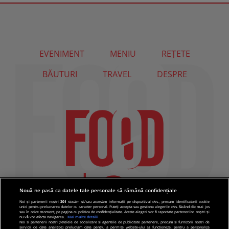
EVENIMENT
MENIU
REȚETE
BĂUTURI
TRAVEL
DESPRE
Nouă ne pasă ca datele tale personale să rămână confidențiale
Noi și partenerii noștri
201
stocăm și/sau accesăm informații pe dispozitivul dvs., precum identificatorii cookie
unici pentru prelucrarea datelor cu caracter personal. Puteți accepta sau gestiona alegerile dvs. făcând clic mai jos
sau în orice moment, pe pagina cu politica de confidențialitate. Aceste alegeri vor fi raportate partenerilor noștri și
nu vă vor afecta navigarea.
Mai multe detalii
Noi si partenerii nostri (retelele de socializare si agentiile de publicitate partenere, precum si furnizorii nostri de
servicii de date analitice) prelucram date pentru a permite website-ului sa functioneze, pentru a personaliza