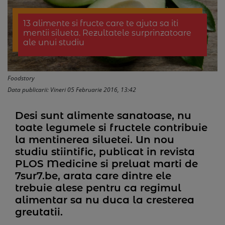
13 alimente si fructe care te ajuta sa iti
mentii silueta. Rezultatele surprinzatoare
ale unui studiu
Foodstory
Data publicarii: Vineri 05 Februarie 2016, 13:42
Desi sunt alimente sanatoase, nu
toate legumele si fructele contribuie
la mentinerea siluetei. Un nou
studiu stiintific, publicat in revista
PLOS Medicine si preluat marti de
7sur7.be, arata care dintre ele
trebuie alese pentru ca regimul
alimentar sa nu duca la cresterea
greutatii.