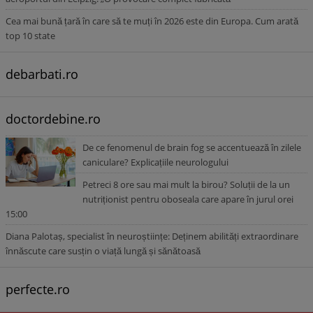
Cea mai bună țară în care să te muți în 2026 este din Europa. Cum arată
top 10 state
debarbati.ro
doctordebine.ro
De ce fenomenul de brain fog se accentuează în zilele
caniculare? Explicațiile neurologului
Petreci 8 ore sau mai mult la birou? Soluții de la un
nutriționist pentru oboseala care apare în jurul orei
15:00
Diana Palotaș, specialist în neuroștiințe: Deținem abilități extraordinare
înnăscute care susțin o viață lungă și sănătoasă
perfecte.ro