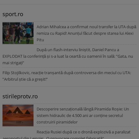
sport.ro
Adrian Mihalcea a confirmat noul transfer la UTA după
remiza cu Rapid! Anunțul făcut despre starea lui Alexi
Pitu
După un flash-interviu liniștit, Daniel Pancu a
EXPLODAT la conferință și s-a luat la ceartă cu oamenii în sală: ”Gata, nu
mai strigați”
Filip Stojilkovic, reacție tranșantă după controversa din meciul cu UTA:
”Arbitrul știe că a greșit!”
stirileprotv.ro
Descoperire senzațională lângă Piramida Roșie: Un
sistem hidraulic de 4.500 ani ar conține secretul
construirii piramidelor
Reacția Rusiei după ce o dronă explozivă a paralizat
aeroportul din Leipzig: „O provocare complet fabricată”