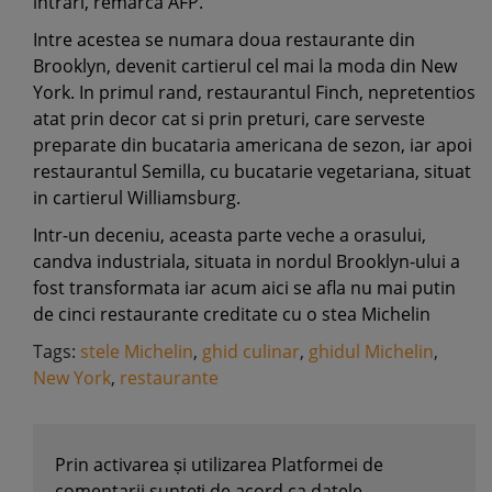
intrari, remarca AFP.
Intre acestea se numara doua restaurante din
Brooklyn, devenit cartierul cel mai la moda din New
York. In primul rand, restaurantul Finch, nepretentios
atat prin decor cat si prin preturi, care serveste
preparate din bucataria americana de sezon, iar apoi
restaurantul Semilla, cu bucatarie vegetariana, situat
in cartierul Williamsburg.
Intr-un deceniu, aceasta parte veche a orasului,
candva industriala, situata in nordul Brooklyn-ului a
fost transformata iar acum aici se afla nu mai putin
de cinci restaurante creditate cu o stea Michelin
Tags:
stele Michelin
,
ghid culinar
,
ghidul Michelin
,
New York
,
restaurante
Prin activarea și utilizarea Platformei de
comentarii sunteți de acord ca datele