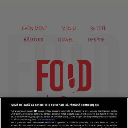
EVENIMENT
MENIU
REȚETE
BĂUTURI
TRAVEL
DESPRE
Nouă ne pasă ca datele tale personale să rămână confidențiale
Noi și partenerii noștri
201
stocăm și/sau accesăm informații pe dispozitivul dvs., precum identificatorii cookie
unici pentru prelucrarea datelor cu caracter personal. Puteți accepta sau gestiona alegerile dvs. făcând clic mai jos
sau în orice moment, pe pagina cu politica de confidențialitate. Aceste alegeri vor fi raportate partenerilor noștri și
nu vă vor afecta navigarea.
Mai multe detalii
Noi si partenerii nostri (retelele de socializare si agentiile de publicitate partenere, precum si furnizorii nostri de
servicii de date analitice) prelucram date pentru a permite website-ului sa functioneze, pentru a personaliza
continutul si anunturile publicitare afisate in functie de interesele si/sau profilul dvs., pentru a va oferi functionalitati