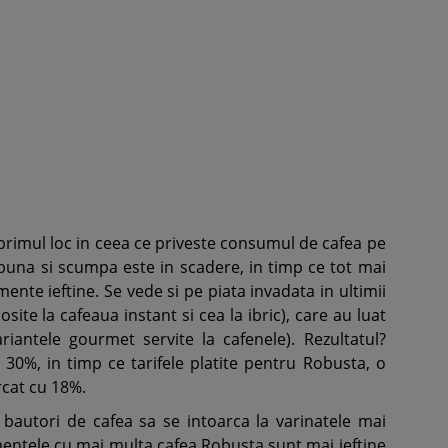
 primul loc in ceea ce priveste consumul de cafea pe
 buna si scumpa este in scadere, in timp ce tot mai
nte ieftine. Se vede si pe piata invadata in ultimii
site la cafeaua instant si cea la ibric), care au luat
ariantele gourmet servite la cafenele). Rezultatul?
 30%, in timp ce tarifele platite pentru Robusta, o
rcat cu 18%.
 bautori de cafea sa se intoarca la varinatele mai
mentele cu mai multa cafea Robusta sunt mai ieftine