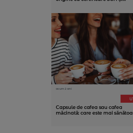
acum 2 ani
U
Capsule de cafea sau cafea
măcinată: care este mai sănătoas