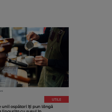
ani
UTILE
 unii ospătari îți pun lângă
 lingurița cu susul în...