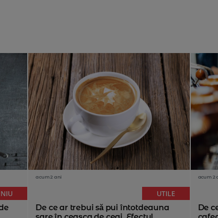
acum 2 ani
acum 2 
NIU
UTILE
 de
De ce ar trebui să pui întotdeauna
De ce
sare în ceașca de ceai. Efectul...
cafea