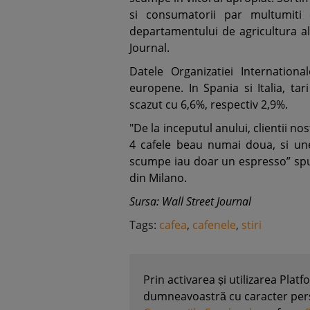
si consumatorii par multumiti
departamentului de agricultura al
Journal.
Datele Organizatiei Internationa
europene. In Spania si Italia, tar
scazut cu 6,6%, respectiv 2,9%.
"De la inceputul anului, clientii nos
4 cafele beau numai doua, si un
scumpe iau doar un espresso” spun
din Milano.
Sursa: Wall Street Journal
Tags:
cafea
,
cafenele
,
stiri
Prin activarea și utilizarea Plat
dumneavoastră cu caracter perso