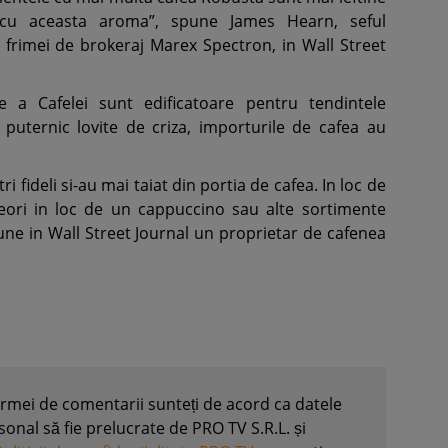
 cu aceasta aroma”, spune James Hearn, seful
 frimei de brokeraj Marex Spectron, in Wall Street
le a Cafelei sunt edificatoare pentru tendintele
i puternic lovite de criza, importurile de cafea au
tri fideli si-au mai taiat din portia de cafea. In loc de
eori in loc de un cappuccino sau alte sortimente
e in Wall Street Journal un proprietar de cafenea
formei de comentarii sunteți de acord ca datele
nal să fie prelucrate de PRO TV S.R.L. și