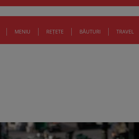
MENIU
REȚETE
BĂUTURI
TRAVEL