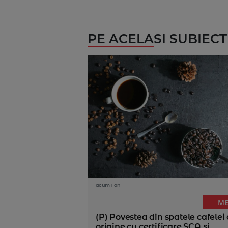
PE ACELASI SUBIECT
acum 1 an
ME
(P) Povestea din spatele cafelei
origine cu certificare SCA și...