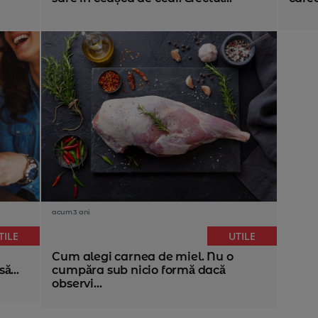
acum 3 ani
TILE
UTILE
Cum alegi carnea de miel. Nu o
ă...
cumpăra sub nicio formă dacă
observi...