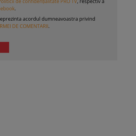
Politicii de confidențialitate PRO TV
, respectiv a
acebook
.
reprezinta acordul dumneavoastra privind
ORMEI DE COMENTARII
.