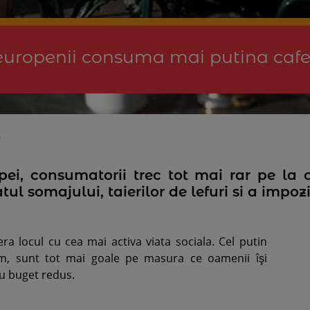
: europenii consuma mai putina caf
2
opei, consumatorii trec tot mai rar pe la 
atul somajului, taierilor de lefuri si a impoz
ra locul cu cea mai activa viata sociala. Cel putin
um, sunt tot mai goale pe masura ce oamenii îşi
cu buget redus.