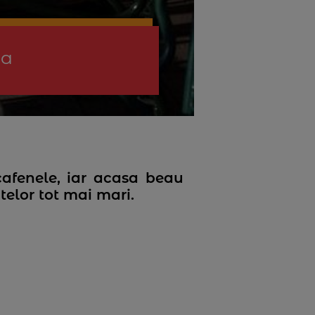
ea
cafenele, iar acasa beau
itelor tot mai mari.