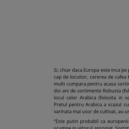
Si, chiar daca Europa este inca pe
cap de locuitor, cererea de cafea
multi cumpara pentru acasa sortime
doi ani de sortimente Robusta (folo
locul celor Arabica (folosita in v
Pretul pentru Arabica a scazut cu
varinata mai usor de cultivat, au u
“Este putin probabil ca europenii
scumpe in viitorul apropiat. Sorti