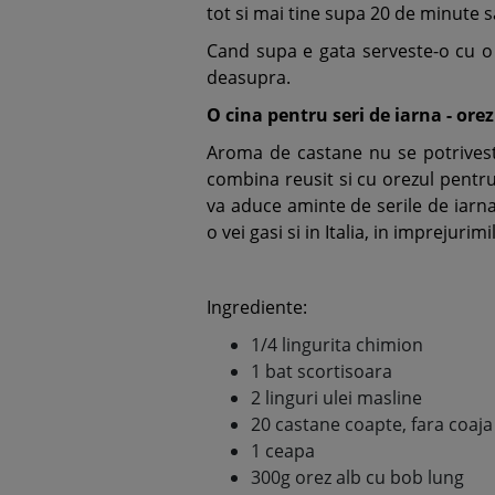
tot si mai tine supa 20 de minute s
Cand supa e gata serveste-o cu o
deasupra.
O cina pentru seri de iarna - ore
Aroma de castane nu se potriveste
combina reusit si cu orezul pentru
va aduce aminte de serile de iarna
o vei gasi si in Italia, in imprejurim
Ingrediente:
1/4 lingurita chimion
1 bat scortisoara
2 linguri ulei masline
20 castane coapte, fara coaja
1 ceapa
300g orez alb cu bob lung