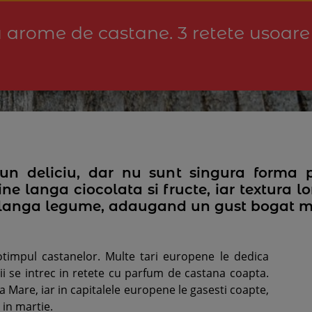
u arome de castane. 3 retete usoare
un deliciu, dar nu sunt singura forma pr
ine langa ciocolata si fructe, iar textura
u langa legume, adaugand un gust bogat me
timpul castanelor. Multe tari europene le dedica
arii se intrec in retete cu parfum de castana coapta.
ia Mare, iar in capitalele europene le gasesti coapte,
 in martie.