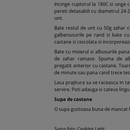
Incinge cuptorul la 180C si unge 
pereti detasabili cu diametrul 24-
unt.
Bate restul de unt cu 50g zahar
galbenusurile pe rand si bate c
castane si ciocolata si incorporeaz
Bate cu mixerul si albusurile pan
de zahar ramase. Spuma de albu
pregatit anterior cu castane. Toarn
de minute sau pana cand trece test
Lasa prajitura sa se raceasca in ta
servire. Poti adauga si cateva lingu
Supa de castane
O supa gustoasa buna de mancat fie
Sursa foto: Cooking Light