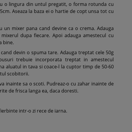
cu o lingura din untul pregatit, o forma rotunda cu
25cm. Aseaza la baza ei o hartie de copt unsa tot cu
 cu un mixer pana cand devine ca o crema. Adauga
u mixerul dupa fiecare. Apoi adauga amestecul cu
a bine.
a cand devin o spuma tare. Adauga treptat cele 50g
suri trebuie incorporata treptat in amestecul
a aluatul in tava si coace-l la cuptor timp de 50-60
ul scobitorii.
va inainte sa o scoti. Pudreaz-o cu zahar inainte de
rite de frisca langa ea, daca doresti.
rbinte intr-o zi rece de iarna.