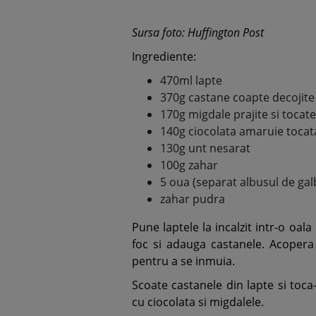
Sursa foto: Huffington Post
Ingrediente:
470ml lapte
370g castane coapte decojite
170g migdale prajite si toca
140g ciocolata amaruie tocata
130g unt nesarat
100g zahar
5 oua (separat albusul de ga
zahar pudra
Pune laptele la incalzit intr-o oal
foc si adauga castanele. Acopera
pentru a se inmuia.
Scoate castanele din lapte si toca-
cu ciocolata si migdalele.