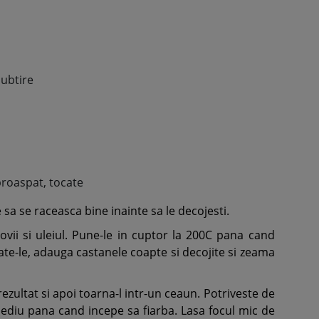
subtire
proaspat, tocate
 sa se raceasca bine inainte sa le decojesti.
vii si uleiul. Pune-le in cuptor la 200C pana cand
te-le, adauga castanele coapte si decojite si zeama
zultat si apoi toarna-l intr-un ceaun. Potriveste de
 mediu pana cand incepe sa fiarba. Lasa focul mic de