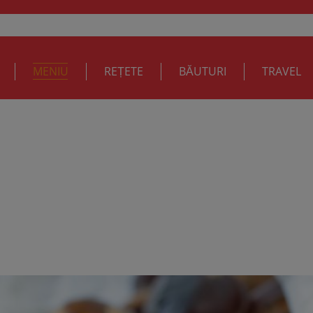
MENIU
REȚETE
BĂUTURI
TRAVEL