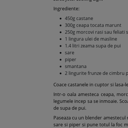
Ingrediente:
450g castane
300g ceapa tocata marunt
250g morcovi rasi sau feliati 
1 lingura ulei de masline
1.4 litri zeama supa de pui
sare
piper
smantana
2 lingurite frunze de cimbru 
Coace castanele in cuptor si lasa-le
Intr-o oala amesteca ceapa, morco
legumele incep sa se inmoaie. Scoa
de supa de pui.
Paseaza cu un blender amestecul re
sare si piper si pune totul la foc