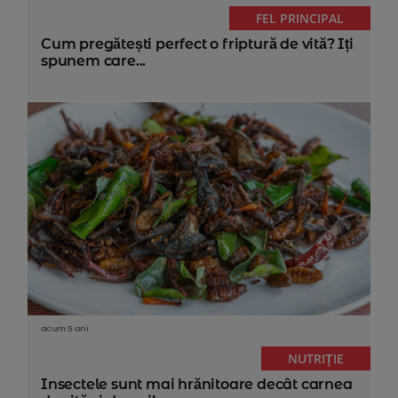
FEL PRINCIPAL
Cum pregătești perfect o friptură de vită? Iți
spunem care...
acum 5 ani
NUTRIȚIE
Insectele sunt mai hrănitoare decât carnea