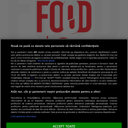
Nouă ne pasă ca datele tale personale să rămână confidențiale
Noi și partenerii noștri
201
stocăm și/sau accesăm informații pe dispozitivul dvs., precum identificatorii cookie
unici pentru prelucrarea datelor cu caracter personal. Puteți accepta sau gestiona alegerile dvs. făcând clic mai jos
sau în orice moment, pe pagina cu politica de confidențialitate. Aceste alegeri vor fi raportate partenerilor noștri și
nu vă vor afecta navigarea.
Mai multe detalii
Noi si partenerii nostri (retelele de socializare si agentiile de publicitate partenere, precum si furnizorii nostri de
servicii de date analitice) prelucram date pentru a permite website-ului sa functioneze, pentru a personaliza
continutul si anunturile publicitare afisate in functie de interesele si/sau profilul dvs., pentru a va oferi functionalitati
aferente retelelor de socializare si pentru a analiza traficul pe website. Beneficiati de drepturile prevazute de art.
15-22 din GDPR in legatura cu prelucrarea datelor cu caracter personal. Aceste drepturi pot fi exercitate prin
modalitatea indicata
aici
. Prin click pe “ACCEPT TOATE”, acceptati folosirea tuturor Tehnologiilor de tip Cookie, care
implica inclusiv acceptul dvs. cu privire la stocarea/accesarea informatiilor de catre Vendor-ii cu care colaboram.
Prin click pe “VREAU SA MODIFIC SETARILE INDIVIDUAL” puteti schimba preferintele in mod individual, mai putin
cele legate de cookie strict necesare pentru functionarea website-ului.
Atât noi, cât și partenerii noștri prelucrăm datele pentru a oferi:
Dezvoltarea și îmbunătățirea serviciilor. Măsurarea performanței reclamelor. Stocarea și/sau accesarea
informațiilor de pe un dispozitiv. Utilizarea profilurilor pentru selectarea conținutului personalizat. Crearea
© 2019 PRO TV S.R.L |
Politica de Cookie
|
Politica
profilurilor de conținut personalizat. Utilizarea profilurilor pentru selectarea publicității personalizate. Crearea
profilurilor pentru publicitate personalizată. Măsurarea performanței conținutului. Înțelegerea publicului prin
de confidentialitate
statistici sau combinații de date din surse diferite. Utilizarea de date limitate pentru a selecta publicitatea. Utilizarea
datelor limitate pentru a selecta conținutul. Date precise de geolocație și identificarea prin scanarea dispozitivului.
Listă parteneri (furnizori)
ACCEPT TOATE