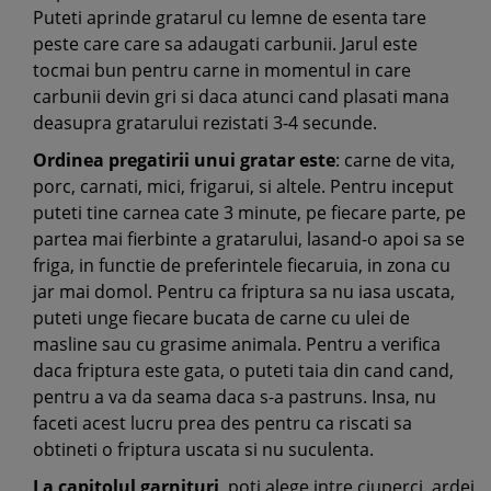
Puteti aprinde gratarul cu lemne de esenta tare
peste care care sa adaugati carbunii. Jarul este
tocmai bun pentru carne in momentul in care
carbunii devin gri si daca atunci cand plasati mana
deasupra gratarului rezistati 3-4 secunde.
Ordinea pregatirii unui gratar este
: carne de vita,
porc, carnati, mici, frigarui, si altele. Pentru inceput
puteti tine carnea cate 3 minute, pe fiecare parte, pe
partea mai fierbinte a gratarului, lasand-o apoi sa se
friga, in functie de preferintele fiecaruia, in zona cu
jar mai domol. Pentru ca friptura sa nu iasa uscata,
puteti unge fiecare bucata de carne cu ulei de
masline sau cu grasime animala. Pentru a verifica
daca friptura este gata, o puteti taia din cand cand,
pentru a va da seama daca s-a pastruns. Insa, nu
faceti acest lucru prea des pentru ca riscati sa
obtineti o friptura uscata si nu suculenta.
La capitolul garnituri
, poti alege intre ciuperci, ardei