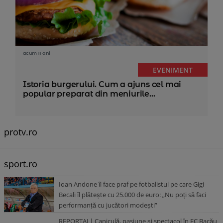
acum 11 ani
EVENIMENT
Istoria burgerului. Cum a ajuns cel mai
popular preparat din meniurile...
protv.ro
sport.ro
Ioan Andone îl face praf pe fotbalistul pe care Gigi
Becali îl plătește cu 25.000 de euro: „Nu poți să faci
performanță cu jucători modești”
REPORTAJ | Caniculă, pasiune și spectacol în FC Bacău