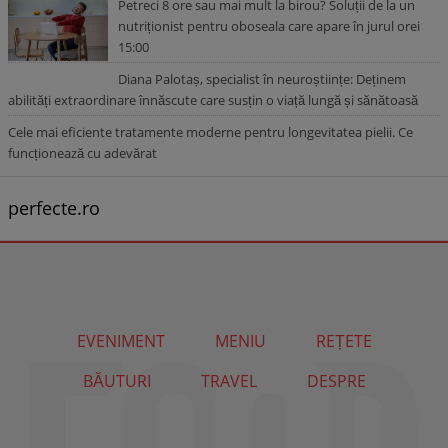
Petreci 8 ore sau mai mult la birou? Soluții de la un
nutriționist pentru oboseala care apare în jurul orei
15:00
Diana Palotaș, specialist în neuroștiințe: Deținem
abilități extraordinare înnăscute care susțin o viață lungă și sănătoasă
Cele mai eficiente tratamente moderne pentru longevitatea pielii. Ce
funcționează cu adevărat
perfecte.ro
EVENIMENT
MENIU
REȚETE
BĂUTURI
TRAVEL
DESPRE