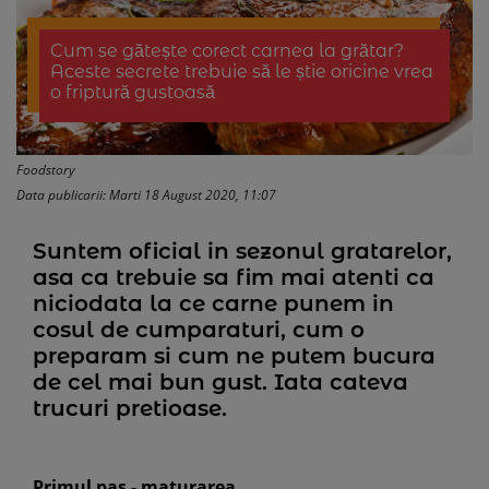
Cum se gătește corect carnea la grătar?
Aceste secrete trebuie să le știe oricine vrea
o friptură gustoasă
Foodstory
Data publicarii: Marti 18 August 2020, 11:07
Suntem oficial in sezonul gratarelor,
asa ca trebuie sa fim mai atenti ca
niciodata la ce carne punem in
cosul de cumparaturi, cum o
preparam si cum ne putem bucura
de cel mai bun gust. Iata cateva
trucuri pretioase.
Primul pas - maturarea