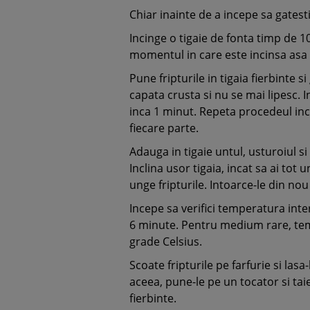
Chiar inainte de a incepe sa gates
Incinge o tigaie de fonta timp de 1
momentul in care este incinsa asa
Pune fripturile in tigaia fierbinte 
capata crusta si nu se mai lipesc. I
inca 1 minut. Repeta procedeul inca
fiecare parte.
Adauga in tigaie untul, usturoiul si 
Inclina usor tigaia, incat sa ai tot 
unge fripturile. Intoarce-le din no
Incepe sa verifici temperatura inter
6 minute. Pentru medium rare, temp
grade Celsius.
Scoate fripturile pe farfurie si la
aceea, pune-le pe un tocator si taie-
fierbinte.