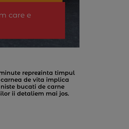
em care e
 minute reprezinta timpul
 carnea de vita implica
i niste bucati de carne
lor ii detaliem mai jos.