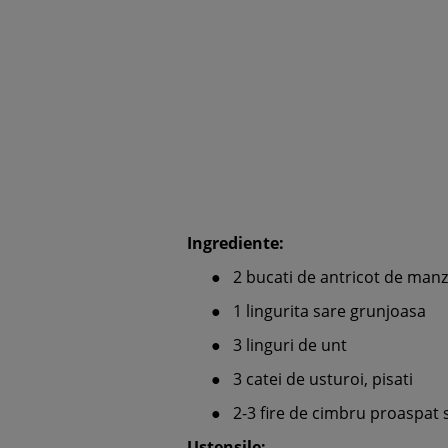
Ingrediente:
●
2 bucati de antricot de manz
●
1 lingurita sare grunjoasa
●
3 linguri de unt
●
3 catei de usturoi, pisati
●
2-3 fire de cimbru proaspat
Ustensile: