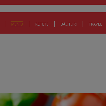
MENIU
REȚETE
BĂUTURI
TRAVEL