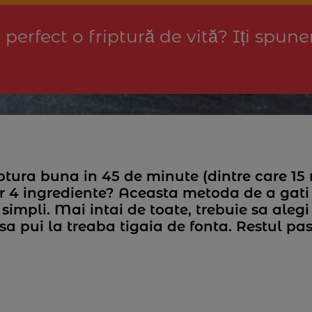
perfect o friptură de vită? Iți spun
iptura buna in 45 de minute (dintre care 15
oar 4 ingrediente? Aceasta metoda de a gati
 simpli. Mai intai de toate, trebuie sa aleg
sa pui la treaba tigaia de fonta. Restul pasi