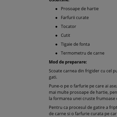
●
Prosoape de hartie
●
Farfurii curate
●
Tocator
●
Cutit
●
Tigaie de fonta
●
Termometru de carne
Mod de preparare:
Scoate carnea din frigider cu cel p
gati.
Pune-o pe o farfurie pe care ai ase
mai multe prosoape de hartie, pent
la formarea unei cruste frumoase c
Pentru ca procesul de gatire a frip
de carne si o farfurie curata pe care