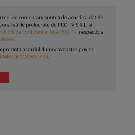
formei de comentarii sunteți de acord ca datele
nal să fie prelucrate de PRO TV S.R.L. și
Politicii de confidențialitate PRO TV
, respectiv a
acebook
.
reprezinta acordul dumneavoastra privind
ORMEI DE COMENTARII
.