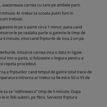
ti, asezoneaza carnea cu sare pe ambele parti.
0 minute. Ar trebui sa scoata putin fum in
 cum trebuie.
si gateste-le pe o parte circa 1 minut, pana cand
ntoarce-le pe cealalta parte si gateste-le timp de
 4 minute, intorcand fripturile de inca 2 ori pe
ierburile. Intoarce carnea inca o data in tigaie.
untul intr-o parte, si foloseste o lingura pentru a
u si repeta procedeul.
na a fripturilor cand timpul de gatire total trece de
eratura intrerna ar trebui sa fie intre 50 si 55 de
sa-le sa se ”odihneasca” timp de 5 minute. Dupa
le in felii subtiri, pe fibra. Serveste friptura