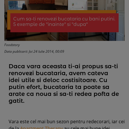
Cum sa-ti renovezi bucataria cu bani putini.
5 exemple de "inainte" si "dupa"
Foodstory
Data publicarii: Joi 24 Iulie 2014, 00:09
Daca vara aceasta ti-ai propus sa-ti
renovezi bucataria, avem cateva
idei utile si deloc costisitoare. Cu
putin efort, bucataria ta poate sa
arate ca noua si sa-ti redea pofta de
gatit.
Vara este cel mai bun sezon pentru redecorari, iar cei
de la
Apartment Therapy
au cele mai bune idei.