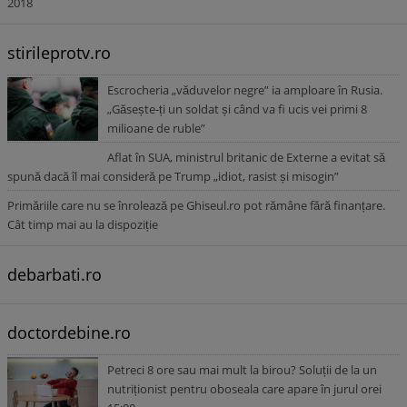
2018
stirileprotv.ro
Escrocheria „văduvelor negre” ia amploare în Rusia.
„Găsește-ți un soldat și când va fi ucis vei primi 8
milioane de ruble”
Aflat în SUA, ministrul britanic de Externe a evitat să
spună dacă îl mai consideră pe Trump „idiot, rasist și misogin”
Primăriile care nu se înrolează pe Ghiseul.ro pot rămâne fără finanțare.
Cât timp mai au la dispoziție
debarbati.ro
doctordebine.ro
Petreci 8 ore sau mai mult la birou? Soluții de la un
nutriționist pentru oboseala care apare în jurul orei