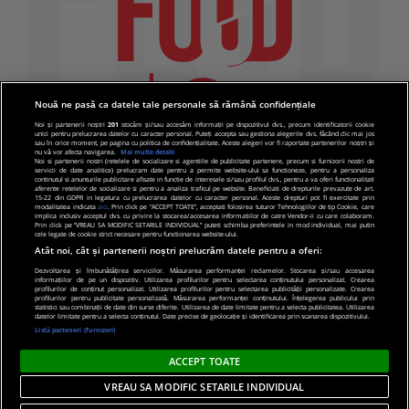
Nouă ne pasă ca datele tale personale să rămână confidențiale
Noi și partenerii noștri
201
stocăm și/sau accesăm informații pe dispozitivul dvs., precum identificatorii cookie
unici pentru prelucrarea datelor cu caracter personal. Puteți accepta sau gestiona alegerile dvs. făcând clic mai jos
sau în orice moment, pe pagina cu politica de confidențialitate. Aceste alegeri vor fi raportate partenerilor noștri și
nu vă vor afecta navigarea.
Mai multe detalii
Noi si partenerii nostri (retelele de socializare si agentiile de publicitate partenere, precum si furnizorii nostri de
servicii de date analitice) prelucram date pentru a permite website-ului sa functioneze, pentru a personaliza
continutul si anunturile publicitare afisate in functie de interesele si/sau profilul dvs., pentru a va oferi functionalitati
aferente retelelor de socializare si pentru a analiza traficul pe website. Beneficiati de drepturile prevazute de art.
15-22 din GDPR in legatura cu prelucrarea datelor cu caracter personal. Aceste drepturi pot fi exercitate prin
modalitatea indicata
aici
. Prin click pe “ACCEPT TOATE”, acceptati folosirea tuturor Tehnologiilor de tip Cookie, care
implica inclusiv acceptul dvs. cu privire la stocarea/accesarea informatiilor de catre Vendor-ii cu care colaboram.
Prin click pe “VREAU SA MODIFIC SETARILE INDIVIDUAL” puteti schimba preferintele in mod individual, mai putin
cele legate de cookie strict necesare pentru functionarea website-ului.
Atât noi, cât și partenerii noștri prelucrăm datele pentru a oferi:
Dezvoltarea și îmbunătățirea serviciilor. Măsurarea performanței reclamelor. Stocarea și/sau accesarea
informațiilor de pe un dispozitiv. Utilizarea profilurilor pentru selectarea conținutului personalizat. Crearea
© 2019 PRO TV S.R.L |
Politica de Cookie
|
Politica
profilurilor de conținut personalizat. Utilizarea profilurilor pentru selectarea publicității personalizate. Crearea
profilurilor pentru publicitate personalizată. Măsurarea performanței conținutului. Înțelegerea publicului prin
de confidentialitate
statistici sau combinații de date din surse diferite. Utilizarea de date limitate pentru a selecta publicitatea. Utilizarea
datelor limitate pentru a selecta conținutul. Date precise de geolocație și identificarea prin scanarea dispozitivului.
Listă parteneri (furnizori)
ACCEPT TOATE
VREAU SA MODIFIC SETARILE INDIVIDUAL