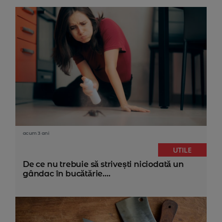
acum 3 ani
UTILE
De ce nu trebuie să strivești niciodată un
gândac în bucătărie....