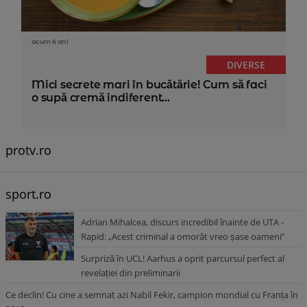
acum 6 ani
DIVERSE
Mici secrete mari în bucătărie! Cum să faci
o supă cremă indiferent...
protv.ro
sport.ro
Adrian Mihalcea, discurs incredibil înainte de UTA -
Rapid: „Acest criminal a omorât vreo șase oameni”
Surpriză în UCL! Aarhus a oprit parcursul perfect al
revelației din preliminarii
Ce declin! Cu cine a semnat azi Nabil Fekir, campion mondial cu Franța în