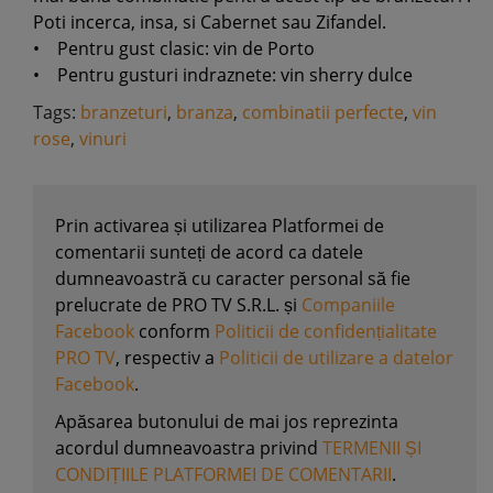
Poti incerca, insa, si Cabernet sau Zifandel.
• Pentru gust clasic: vin de Porto
• Pentru gusturi indraznete: vin sherry dulce
Tags:
branzeturi
,
branza
,
combinatii perfecte
,
vin
rose
,
vinuri
Prin activarea și utilizarea Platformei de
comentarii sunteți de acord ca datele
dumneavoastră cu caracter personal să fie
prelucrate de PRO TV S.R.L. și
Companiile
Facebook
conform
Politicii de confidențialitate
PRO TV
, respectiv a
Politicii de utilizare a datelor
Facebook
.
Apăsarea butonului de mai jos reprezinta
acordul dumneavoastra privind
TERMENII ȘI
CONDIȚIILE PLATFORMEI DE COMENTARII
.