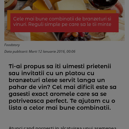
Cele mai bune combinatii de branzeturi si
vinuri. Reguli simple pe care sa le tii minte
Foodstory
Data publicarii: Marti 12 Ianuarie 2016, 00:06
Ti-ai propus sa iti uimesti prietenii
sau invitatii cu un platou cu
branzeturi alese servit langa un
pahar de vin? Cel mai dificil este sa
gasesti exact aromele care sa se
potriveasca perfect. Te ajutam cu o
lista a celor mai bune combinatii.
Atunci cand pornesti in alcatuirea unui asemenea