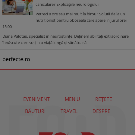
caniculare? Explicațiile neurologului
Petreci 8 ore sau mai mult la birou? Soluții de la un
nutriționist pentru oboseala care apare în jurul orei
15:00
Diana Palotaș, specialist în neuroștiințe: Deținem abilități extraordinare
înnăscute care susțin o viață lungă și sănătoasă
perfecte.ro
EVENIMENT
MENIU
REȚETE
BĂUTURI
TRAVEL
DESPRE