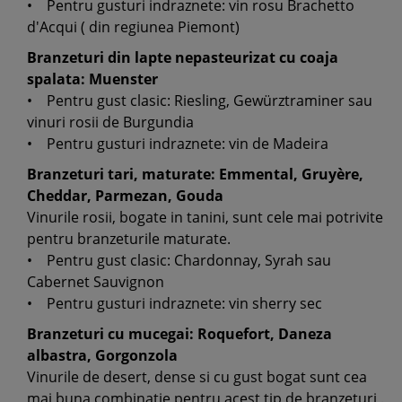
• Pentru gusturi indraznete: vin rosu Brachetto
d'Acqui ( din regiunea Piemont)
Branzeturi din lapte nepasteurizat cu coaja
spalata: Muenster
• Pentru gust clasic: Riesling, Gewürztraminer sau
vinuri rosii de Burgundia
• Pentru gusturi indraznete: vin de Madeira
Branzeturi tari, maturate: Emmental, Gruyère,
Cheddar, Parmezan, Gouda
Vinurile rosii, bogate in tanini, sunt cele mai potrivite
pentru branzeturile maturate.
• Pentru gust clasic: Chardonnay, Syrah sau
Cabernet Sauvignon
• Pentru gusturi indraznete: vin sherry sec
Branzeturi cu mucegai: Roquefort, Daneza
albastra, Gorgonzola
Vinurile de desert, dense si cu gust bogat sunt cea
mai buna combinatie pentru acest tip de branzeturi .