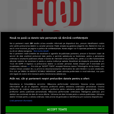
Nouă ne pasă ca datele tale personale să rămână confidențiale
Noi și partenerii noștri
201
stocăm și/sau accesăm informații pe dispozitivul dvs., precum identificatorii cookie
unici pentru prelucrarea datelor cu caracter personal. Puteți accepta sau gestiona alegerile dvs. făcând clic mai jos
sau în orice moment, pe pagina cu politica de confidențialitate. Aceste alegeri vor fi raportate partenerilor noștri și
nu vă vor afecta navigarea.
Mai multe detalii
Noi si partenerii nostri (retelele de socializare si agentiile de publicitate partenere, precum si furnizorii nostri de
servicii de date analitice) prelucram date pentru a permite website-ului sa functioneze, pentru a personaliza
continutul si anunturile publicitare afisate in functie de interesele si/sau profilul dvs., pentru a va oferi functionalitati
aferente retelelor de socializare si pentru a analiza traficul pe website. Beneficiati de drepturile prevazute de art.
15-22 din GDPR in legatura cu prelucrarea datelor cu caracter personal. Aceste drepturi pot fi exercitate prin
modalitatea indicata
aici
. Prin click pe “ACCEPT TOATE”, acceptati folosirea tuturor Tehnologiilor de tip Cookie, care
implica inclusiv acceptul dvs. cu privire la stocarea/accesarea informatiilor de catre Vendor-ii cu care colaboram.
Prin click pe “VREAU SA MODIFIC SETARILE INDIVIDUAL” puteti schimba preferintele in mod individual, mai putin
cele legate de cookie strict necesare pentru functionarea website-ului.
Atât noi, cât și partenerii noștri prelucrăm datele pentru a oferi:
Dezvoltarea și îmbunătățirea serviciilor. Măsurarea performanței reclamelor. Stocarea și/sau accesarea
informațiilor de pe un dispozitiv. Utilizarea profilurilor pentru selectarea conținutului personalizat. Crearea
© 2019 PRO TV S.R.L |
Politica de Cookie
|
Politica
profilurilor de conținut personalizat. Utilizarea profilurilor pentru selectarea publicității personalizate. Crearea
profilurilor pentru publicitate personalizată. Măsurarea performanței conținutului. Înțelegerea publicului prin
de confidentialitate
statistici sau combinații de date din surse diferite. Utilizarea de date limitate pentru a selecta publicitatea. Utilizarea
datelor limitate pentru a selecta conținutul. Date precise de geolocație și identificarea prin scanarea dispozitivului.
Listă parteneri (furnizori)
ACCEPT TOATE