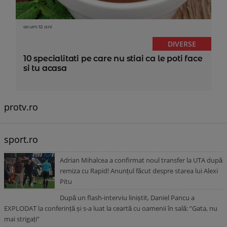
acum 12 ani
DIVERSE
10 specialitati pe care nu stiai ca le poti face
si tu acasa
protv.ro
sport.ro
Adrian Mihalcea a confirmat noul transfer la UTA după
remiza cu Rapid! Anunțul făcut despre starea lui Alexi
Pitu
După un flash-interviu liniștit, Daniel Pancu a
EXPLODAT la conferință și s-a luat la ceartă cu oamenii în sală: ”Gata, nu
mai strigați”