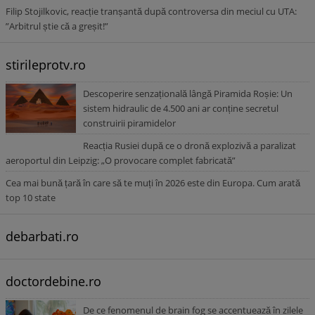
Filip Stojilkovic, reacție tranșantă după controversa din meciul cu UTA:
”Arbitrul știe că a greșit!”
stirileprotv.ro
Descoperire senzațională lângă Piramida Roșie: Un
sistem hidraulic de 4.500 ani ar conține secretul
construirii piramidelor
Reacția Rusiei după ce o dronă explozivă a paralizat
aeroportul din Leipzig: „O provocare complet fabricată”
Cea mai bună țară în care să te muți în 2026 este din Europa. Cum arată
top 10 state
debarbati.ro
doctordebine.ro
De ce fenomenul de brain fog se accentuează în zilele