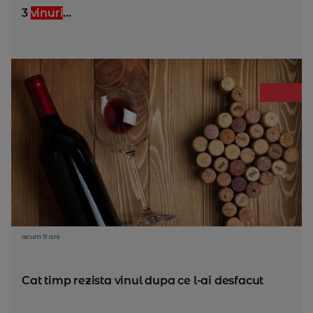
3
vinuri
...
acum 11 ani
Cat timp rezista vinul dupa ce l-ai desfacut