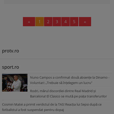
Previous
Next
«
1
2
3
4
5
»
protv.ro
sport.ro
Nuno Campos a confirmat două absențe la Dinamo -
Voluntari: „Trebuie să înțelegem un lucru”
Rodri, mărul discordiei dintre Real Madrid și
Barcelona! El Clasico se mută pe piața transferurilor
Cosmin Matei a primit verdictul de la TAS! Reacția lui Sepsi după ce
fotbalistul a fost suspendat pentru dopaj