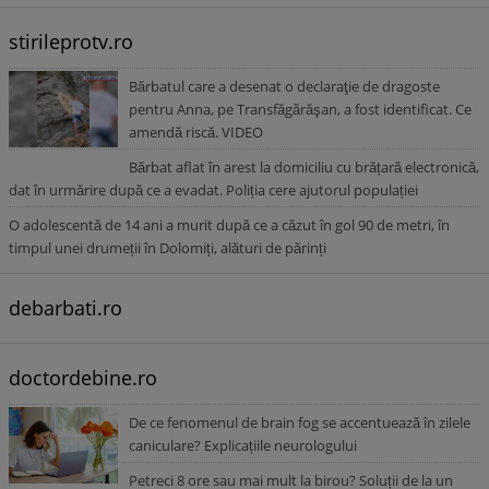
stirileprotv.ro
Bărbatul care a desenat o declaraţie de dragoste
pentru Anna, pe Transfăgărăşan, a fost identificat. Ce
amendă riscă. VIDEO
Bărbat aflat în arest la domiciliu cu brățară electronică,
dat în urmărire după ce a evadat. Poliția cere ajutorul populației
O adolescentă de 14 ani a murit după ce a căzut în gol 90 de metri, în
timpul unei drumeții în Dolomiți, alături de părinți
debarbati.ro
doctordebine.ro
De ce fenomenul de brain fog se accentuează în zilele
caniculare? Explicațiile neurologului
Petreci 8 ore sau mai mult la birou? Soluții de la un