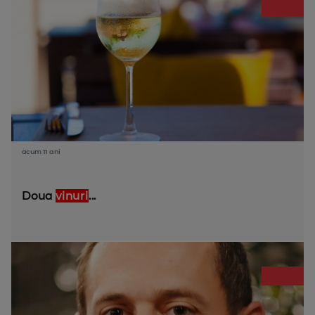
acum 11 ani
Doua
vinuri
...