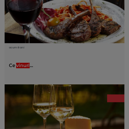
acum 8 ani
Ce
vinuri
...