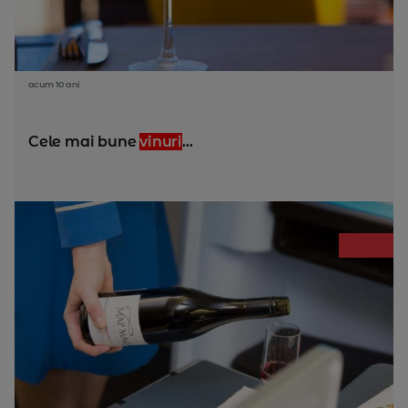
acum 10 ani
Cele mai bune
vinuri
...