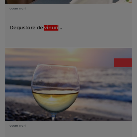
acum 11 ani
Degustare de
vinuri
...
acum 11 ani