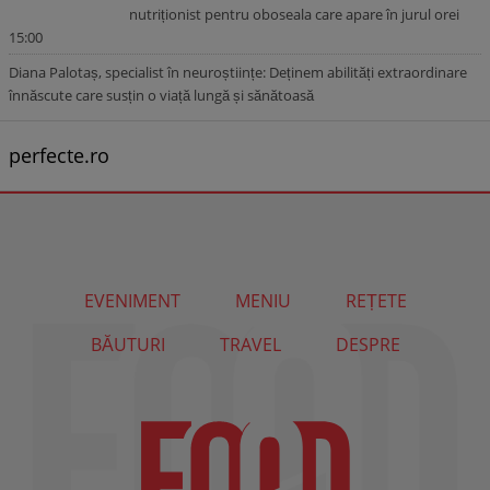
nutriționist pentru oboseala care apare în jurul orei
15:00
Diana Palotaș, specialist în neuroștiințe: Deținem abilități extraordinare
înnăscute care susțin o viață lungă și sănătoasă
perfecte.ro
EVENIMENT
MENIU
REȚETE
BĂUTURI
TRAVEL
DESPRE