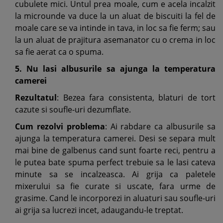
cubulete mici. Untul prea moale, cum e acela incalzit
la microunde va duce la un aluat de biscuiti la fel de
moale care se va intinde in tava, in loc sa fie ferm; sau
la un aluat de prajitura asemanator cu o crema in loc
sa fie aerat ca o spuma.
5. Nu lasi albusurile sa ajunga la temperatura
camerei
Rezultatul
: Bezea fara consistenta, blaturi de tort
cazute si soufle-uri dezumflate.
Cum rezolvi problema
: Ai rabdare ca albusurile sa
ajunga la temperatura camerei. Desi se separa mult
mai bine de galbenus cand sunt foarte reci, pentru a
le putea bate spuma perfect trebuie sa le lasi cateva
minute sa se incalzeasca. Ai grija ca paletele
mixerului sa fie curate si uscate, fara urme de
grasime. Cand le incorporezi in aluaturi sau soufle-uri
ai grija sa lucrezi incet, adaugandu-le treptat.