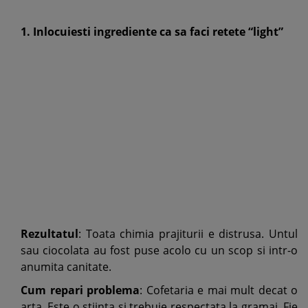
1. Inlocuiesti ingrediente ca sa faci retete “light”
Rezultatul
: Toata chimia prajiturii e distrusa. Untul
sau ciocolata au fost puse acolo cu un scop si intr-o
anumita canitate.
Cum repari problema
: Cofetaria e mai mult decat o
arta. Este o stiinta si trebuie respectata la gramaj. Fie