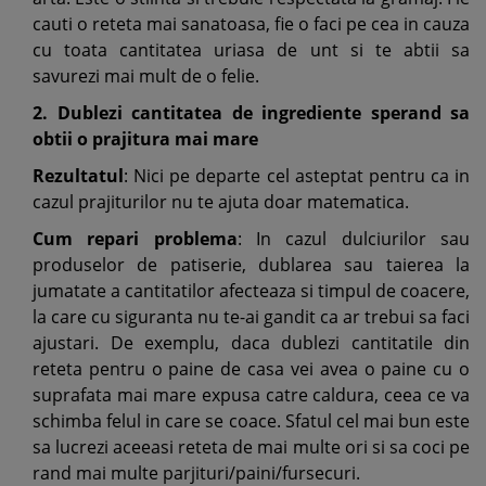
cauti o reteta mai sanatoasa, fie o faci pe cea in cauza
cu toata cantitatea uriasa de unt si te abtii sa
savurezi mai mult de o felie.
2. Dublezi cantitatea de ingrediente sperand sa
obtii o prajitura mai mare
Rezultatul
: Nici pe departe cel asteptat pentru ca in
cazul prajiturilor nu te ajuta doar matematica.
Cum repari problema
: In cazul dulciurilor sau
produselor de patiserie, dublarea sau taierea la
jumatate a cantitatilor afecteaza si timpul de coacere,
la care cu siguranta nu te-ai gandit ca ar trebui sa faci
ajustari. De exemplu, daca dublezi cantitatile din
reteta pentru o paine de casa vei avea o paine cu o
suprafata mai mare expusa catre caldura, ceea ce va
schimba felul in care se coace. Sfatul cel mai bun este
sa lucrezi aceeasi reteta de mai multe ori si sa coci pe
rand mai multe parjituri/paini/fursecuri.