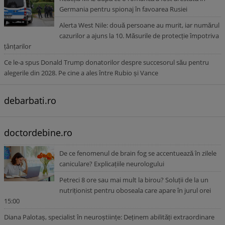
Germania pentru spionaj în favoarea Rusiei
Alerta West Nile: două persoane au murit, iar numărul
cazurilor a ajuns la 10. Măsurile de protecție împotriva
țânțarilor
Ce le-a spus Donald Trump donatorilor despre succesorul său pentru
alegerile din 2028. Pe cine a ales între Rubio și Vance
debarbati.ro
doctordebine.ro
De ce fenomenul de brain fog se accentuează în zilele
caniculare? Explicațiile neurologului
Petreci 8 ore sau mai mult la birou? Soluții de la un
nutriționist pentru oboseala care apare în jurul orei
15:00
Diana Palotaș, specialist în neuroștiințe: Deținem abilități extraordinare