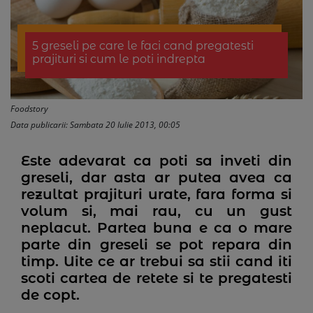
5 greseli pe care le faci cand pregatesti
prajituri si cum le poti indrepta
Foodstory
Data publicarii: Sambata 20 Iulie 2013, 00:05
Este adevarat ca poti sa inveti din
greseli, dar asta ar putea avea ca
rezultat prajituri urate, fara forma si
volum si, mai rau, cu un gust
neplacut. Partea buna e ca o mare
parte din greseli se pot repara din
timp. Uite ce ar trebui sa stii cand iti
scoti cartea de retete si te pregatesti
de copt.