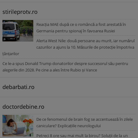
stirileprotv.ro
Reacția MAE după ce o româncă a fost arestată în
Germania pentru spionaj în favoarea Rusiei
Alerta West Nile: două persoane au murit, iar numărul
cazurilor a ajuns la 10. Măsurile de protecție împotriva
țânțarilor
Ce le-a spus Donald Trump donatorilor despre succesorul său pentru
alegerile din 2028. Pe cine a ales între Rubio și Vance
debarbati.ro
doctordebine.ro
De ce fenomenul de brain fog se accentuează în zilele
caniculare? Explicațiile neurologului
Petreci 8 ore sau mai mult la birou? Soluții de la un