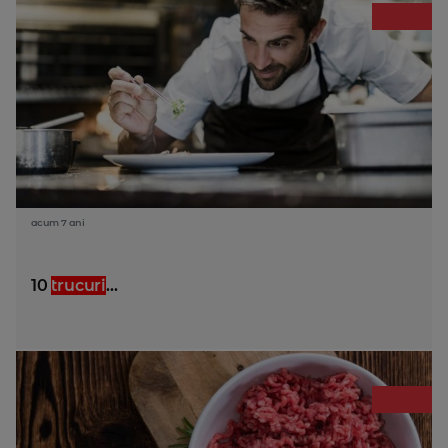
acum 7 ani
10
trucuri
...