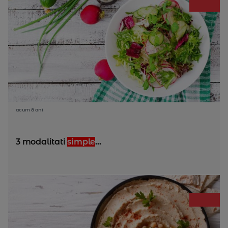
acum 8 ani
3 modalitati
simple
...