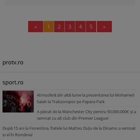
Previous
Next
«
1
2
3
4
5
»
protv.ro
sport.ro
Atmosferă din altă lume la prezentarea lui Mohamed
Salah la Trabzonspor pe Papara Park
A plecat de la Manchester City pentru 50.000.000€ și a
semnat cu alt club din Premier League!
După 15 ani la Fiorentina, fratele lui Matteo Duțu de la Dinamo a semnat
și el în România!