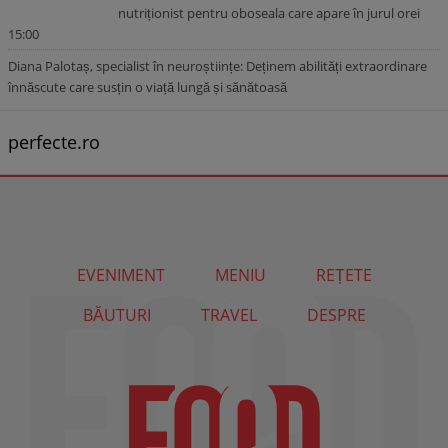
nutriționist pentru oboseala care apare în jurul orei
15:00
Diana Palotaș, specialist în neuroștiințe: Deținem abilități extraordinare
înnăscute care susțin o viață lungă și sănătoasă
perfecte.ro
EVENIMENT
MENIU
REȚETE
BĂUTURI
TRAVEL
DESPRE