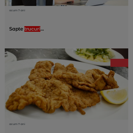
acum 7 ani
Sapte
trucuri
...
acum 7 ani