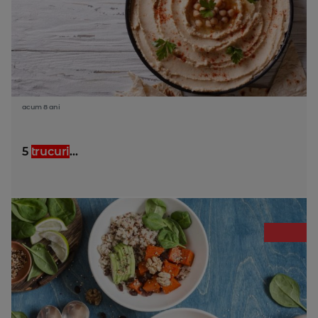
acum 8 ani
5
trucuri
...