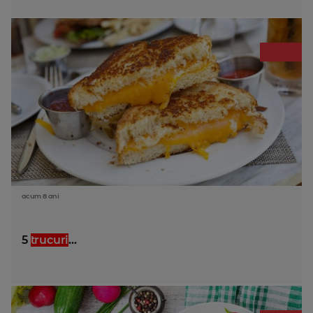
acum 8 ani
5
trucuri
...