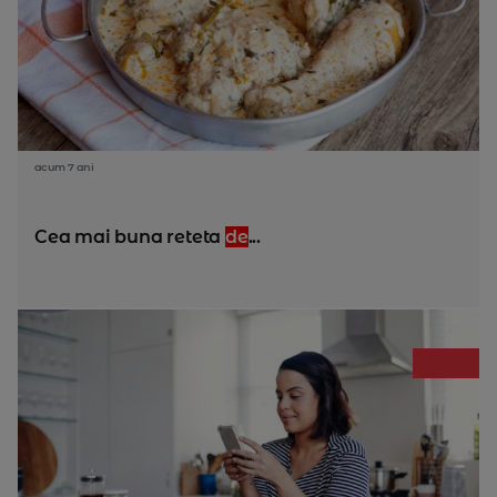
acum 7 ani
Cea mai buna reteta
de
...