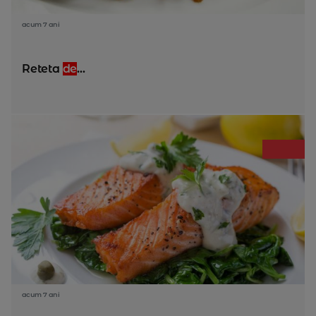
acum 7 ani
Reteta
de
...
acum 7 ani