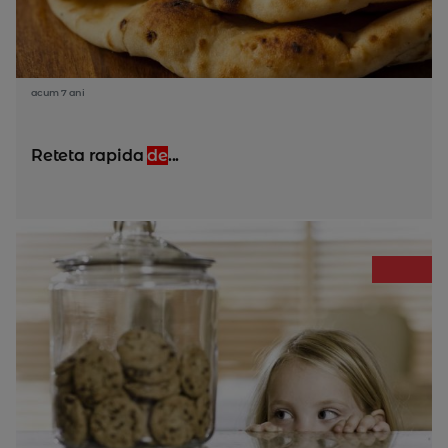
acum 7 ani
Reteta rapida
de
...