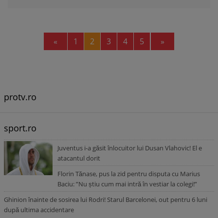
Previous
Next
«
1
2
3
4
5
»
protv.ro
sport.ro
Juventus i-a găsit înlocuitor lui Dusan Vlahovic! El e
atacantul dorit
Florin Tănase, pus la zid pentru disputa cu Marius
Baciu: ”Nu știu cum mai intră în vestiar la colegi!”
Ghinion înainte de sosirea lui Rodri! Starul Barcelonei, out pentru 6 luni
după ultima accidentare