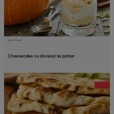
acum 7 ani
Cheesecake cu dovleac la pahar