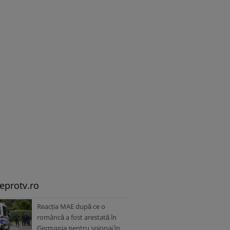
leprotv.ro
Reacția MAE după ce o
româncă a fost arestată în
Germania pentru spionaj în