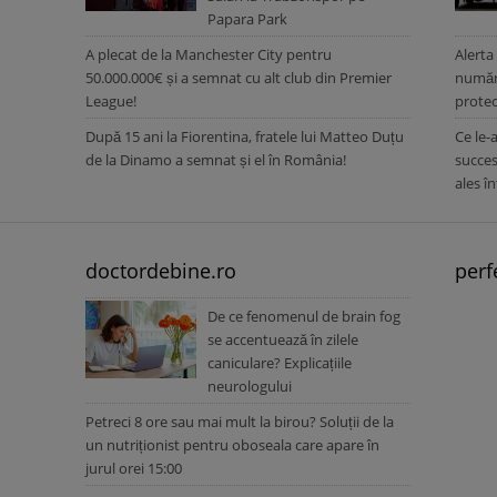
Papara Park
A plecat de la Manchester City pentru
Alerta
50.000.000€ și a semnat cu alt club din Premier
număru
League!
protec
După 15 ani la Fiorentina, fratele lui Matteo Duțu
Ce le-
de la Dinamo a semnat și el în România!
succes
ales î
doctordebine.ro
perf
De ce fenomenul de brain fog
se accentuează în zilele
caniculare? Explicațiile
neurologului
Petreci 8 ore sau mai mult la birou? Soluții de la
un nutriționist pentru oboseala care apare în
jurul orei 15:00