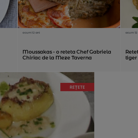
acum 12 ani
acum 12 
Moussakas - o reteta Chef Gabriela
Retet
Chiriac de la Meze Taverna
tiger
REȚETE