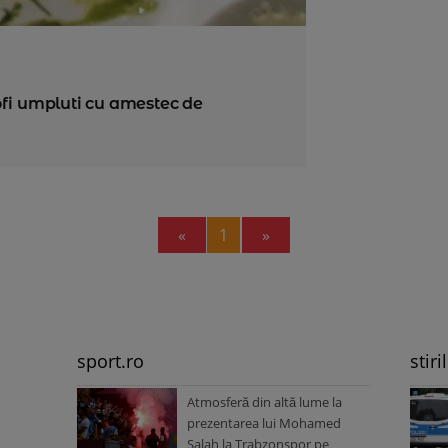
ofi umpluti cu amestec de
Previous
Next
«
1
»
sport.ro
stiri
Atmosferă din altă lume la
prezentarea lui Mohamed
Salah la Trabzonspor pe