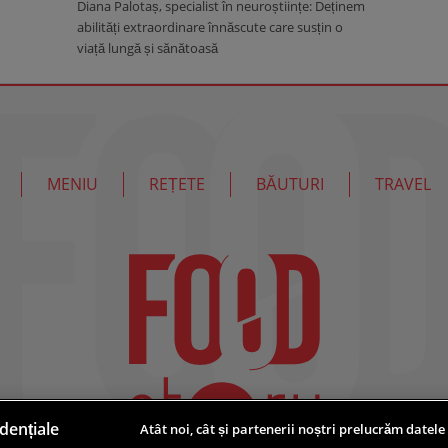
Diana Palotaș, specialist în neuroștiințe: Deținem
abilități extraordinare înnăscute care susțin o
viață lungă și sănătoasă
MENIU
REȚETE
BĂUTURI
TRAVEL
dențiale
Atât noi, cât și partenerii noștri prelucrăm datele