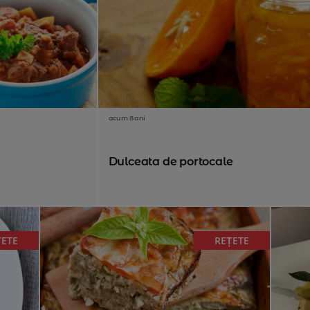
acum 8 ani
Dulceata de portocale
ȚETE
REȚETE