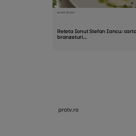
acum 13 ani
Reteta Ionut Stefan Iancu: cart
branzeturi...
protv.ro