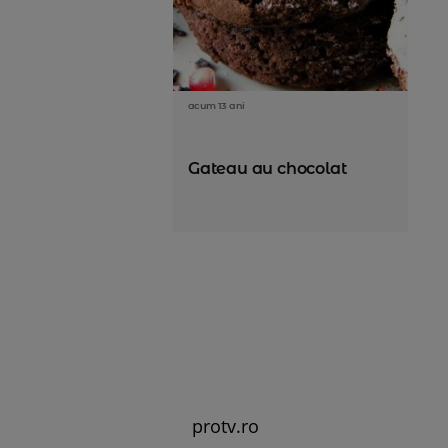
acum 13 ani
Gateau au chocolat
protv.ro