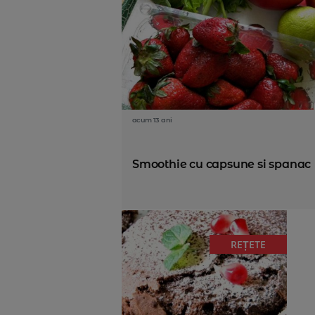
acum 13 ani
Smoothie cu capsune si spanac
REȚETE