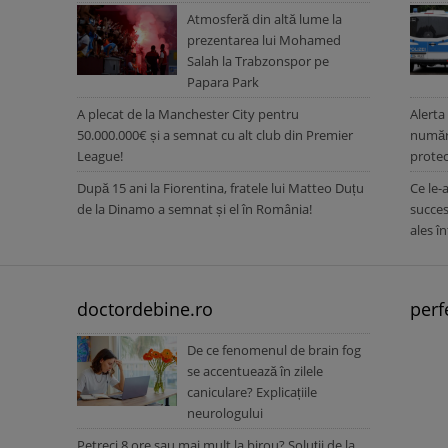
Atmosferă din altă lume la
prezentarea lui Mohamed
Salah la Trabzonspor pe
Papara Park
A plecat de la Manchester City pentru
Alerta
50.000.000€ și a semnat cu alt club din Premier
număru
League!
protec
După 15 ani la Fiorentina, fratele lui Matteo Duțu
Ce le-
de la Dinamo a semnat și el în România!
succes
ales î
doctordebine.ro
perf
De ce fenomenul de brain fog
se accentuează în zilele
caniculare? Explicațiile
neurologului
Petreci 8 ore sau mai mult la birou? Soluții de la