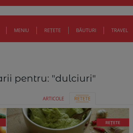
MENIU
REȚETE
BĂUTURI
TRAVEL
rii pentru:
"dulciuri"
ARTICOLE
RETETE
REȚETE