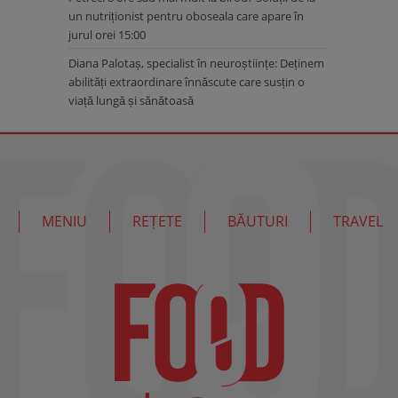
un nutriționist pentru oboseala care apare în
jurul orei 15:00
Diana Palotaș, specialist în neuroștiințe: Deținem
abilități extraordinare înnăscute care susțin o
viață lungă și sănătoasă
MENIU
REȚETE
BĂUTURI
TRAVEL